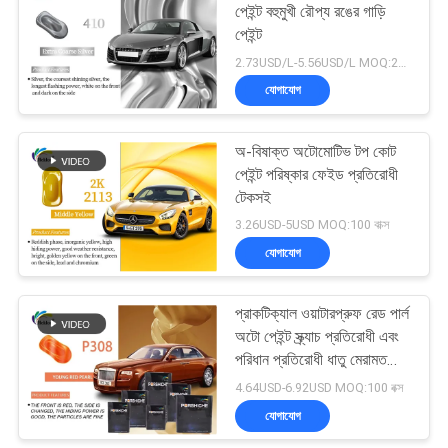
পেইন্ট বহুমুখী রৌপ্য রঙের গাড়ি
পেইন্ট
26
2.73USD/L-5.56USD/L MOQ:200L
যোগাযোগ
গাড়ী পরিষ্কার কোট বার্নিশ
অ-বিষাক্ত অটোমোটিভ টপ কোট
পেইন্ট পরিষ্কার ফেইড প্রতিরোধী
টেকসই
3.26USD-5USD MOQ:100 বাক্স
যোগাযোগ
62
প্রাকটিক্যাল ওয়াটারপ্রুফ রেড পার্ল
প্রস্তুত মিশ্রিত গাড়ি পেইন্ট
অটো পেইন্ট স্ক্র্যাচ প্রতিরোধী এবং
পরিধান প্রতিরোধী ধাতু মেরামত
পেইন্ট
4.64USD-6.92USD MOQ:100 বক্স
যোগাযোগ