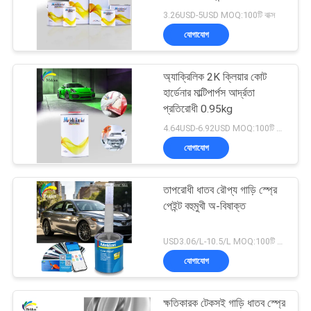
আবেদন
3.26USD-5USD MOQ:100টি বাক্স
যোগাযোগ
সাইট
37
ম্যাপ
অ্যাক্রিলিক 2K ক্লিয়ার কোট
কার পার্ল পেইন্ট
হার্ডেনার মাল্টিপার্পস আর্দ্রতা
প্রতিরোধী 0.95kg
গোপনীয়তা
4.64USD-6.92USD MOQ:100টি বাক্স
নীতি
যোগাযোগ
তাপরোধী ধাতব রৌপ্য গাড়ি স্প্রে
22
পেইন্ট বহুমুখী অ-বিষাক্ত
ধাতব সিলভার কার পেইন্ট
USD3.06/L-10.5/L MOQ:100টি বাক্স
যোগাযোগ
ক্ষতিকারক টেকসই গাড়ি ধাতব স্প্রে