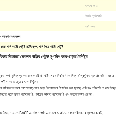
শুকনো সময়:
ইউভি প্রতিরোধী:
নেট ওজন:
ং সরাসরি স্প্রে করুন
রেড পার্ল অটো পেইন্ট মাল্টিস্কেন
পার্ল দিয়ে গাড়ী পেইন্ট
,
,
ার ডিলাররা মেকলন গাড়ির পেইন্ট সুপারিশ করে
পণ্যের বৈশিষ্ট্য
মুক্তা কণা সুবিন্যস্ত করতে একচেটিয়া 'মাল্টি-লেয়ার দিকনির্দেশক বিন্যাস' প্রযুক্তি ব্যবহার করি। এর মা
 পরীক্ষাগারের নমুনার মতো নিখুঁত।
রের বর্ষাকালের মতো চরম আবহাওয়ার জন্য বিশেষভাবে ডিজাইন করা হয়েছে, এটি রঙ পরিবর্তন না করে উজ্জ্ব
ন্সিলের মতো স্ক্র্যাচ প্রতিরোধী, পাথরের আঘাত প্রতিরোধী এবং সহজে ফাটল ধরে না।
ঙ নিয়ন্ত্রণ করতে BASF এবং Merck-এর মতো জায়ান্টদের সাথে পরীক্ষাগার স্থাপন করেছি।