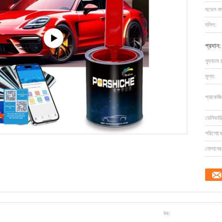
মডেল নম্
দলিল:
প্রদান:
ন্যূনতম 
মূল্য:
প্যাকেজি
ডেলিভারি
পরিশোধের
যোগানের 
রঙ: