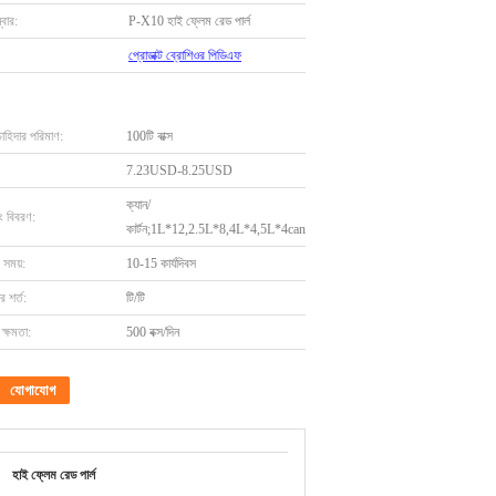
বার:
P-X10 হাই ফ্লেম রেড পার্ল
প্রোডাক্ট ব্রোশিওর পিডিএফ
চাহিদার পরিমাণ:
100টি বাক্স
7.23USD-8.25USD
ক্যান/
ং বিবরণ:
কার্টন;1L*12,2.5L*8,4L*4,5L*4can
 সময়:
10-15 কার্যদিবস
 শর্ত:
টি/টি
ক্ষমতা:
500 বক্স/দিন
যোগাযোগ
হাই ফ্লেম রেড পার্ল