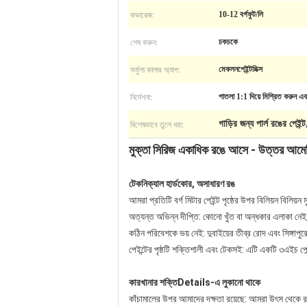
কভারেজ:
10-12 বর্গফুট/লি
শেষ করুন:
চকচকে
ফর্মুলা কালার অ্যাপ:
মেকলনপেইন্টমিক্স
নির্দেশনা:
পাতলা 1:1 দিয়ে মিশ্রিত করুন এব
বিশেষভাবে তুলে ধরা:
গাড়ির জন্য পার্ল রঙের পেইন্ট
মুক্তা সিরিজ একাধিক রঙে আসে - উত্তর আমেরিক
টেকনিক্যাল হার্ডকোর, অসাধারণ রঙ
আমরা প্রতিটি বর্গ মিটার পেইন্ট পৃষ্ঠের উপর বিলিয়ন বিলিয়ন 
অত্যন্ত অভিন্ন দীপ্তি: কোনো খুঁত বা অন্ধকার এলাকা নেই,
কঠিন পরিবেশকে ভয় নেই: দুবাইয়ের তীব্র রোদ এবং সিঙ্গাপু
পেইন্টের পৃষ্ঠটি শক্তিশালী এবং টেকসই: এটি একটি ৩এইচ পে
কারখানার শক্তিDetails-এ লুকানো থাকে
কাঁচামালের উপর আমাদের দক্ষতা রয়েছে: আমরা উৎস থেকে র