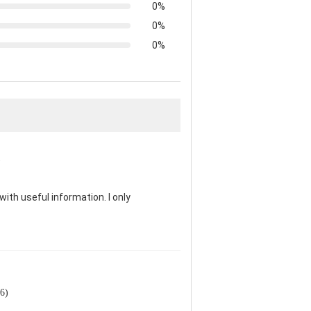
0%
0%
0%
)
th useful information. I only
66)