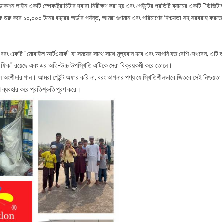
প্রোডাকশন লাইন একটি স্পেকট্রোমিটার দ্বারা নিরীক্ষণ করা হয় এবং পেইন্টের প্রতিটি ব্যাচের একটি "ডিজি
শুরু করে ১০,০০০ টনের বহরের অর্ডার পর্যন্ত, আমরা গুণমান এবং পরিমাণের নিশ্চয়তা সহ সরবরাহ করত
, বরং একটি "মোবাইল আর্টওয়ার্ক" যা সময়ের সাথে সাথে মূল্যবান হবে এবং আপনি যত বেশি দেখবেন, এটি
্র্যাফিক" রয়েছে এবং এর অতি-উচ্চ উপস্থিতি এটিকে সেরা বিক্রয়কর্মী করে তোলে।
ল অংশীদার পান। আমরা পেইন্ট অফার করি না, বরং আপনার পণ্য যে স্থিতিশীলভাবে জিতবে সেই নিশ্চয়ত
প ব্যবহার করে প্রতিশ্রুতি পূরণ করে।