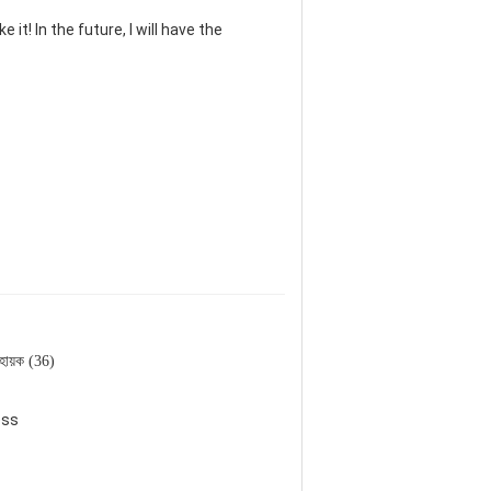
 it! In the future, I will have the
হায়ক (36)
ess