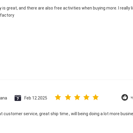
is great, and there are also free activities when buying more. I really like
 factory
ana
Feb 12.2025
স
at customer service, great ship time., will being doing a lot more busin