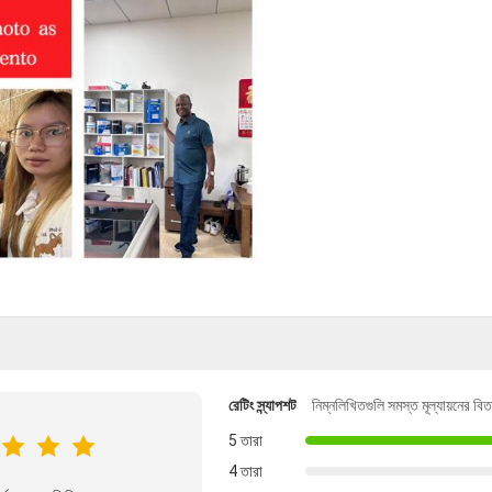
রেটিং স্ন্যাপশট
নিম্নলিখিতগুলি সমস্ত মূল্যায়নের বি
5 তারা
4 তারা