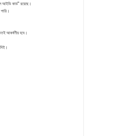
টাল আইডি কার্ড" রয়েছে।
ে পারি।
 ততই আকর্ষণীয় হবে।
া দিই।