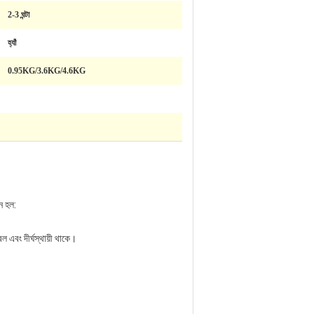
2-3 ঘন্টা
হ্যাঁ
0.95KG/3.6KG/4.6KG
নে হল:
ল এবং দীর্ঘস্থায়ী থাকে।