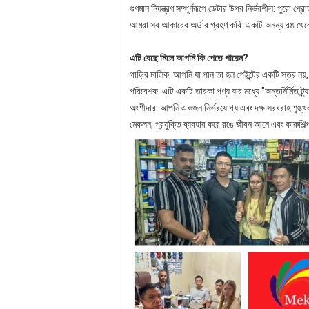
গুণমান নিয়ন্ত্রণ সম্পূর্ণরূপে ডেটার উপর নির্ভরশীল: পুরো 
আমরা সব আকারের অর্ডার গ্রহণ করি: একটি অনন্য রঙ থেকে 
এটি বেছে নিলে আপনি কি পেতে পারেন?
গাড়ির মালিক: আপনি যা পান তা হল পেইন্টের একটি স্তর নয়
পরিবেশক: এটি একটি তারকা পণ্য যার মধ্যে "অন্তর্নির্মিত ট
অংশীদার: আপনি একজন নির্ভরযোগ্য এবং দক্ষ সরবরাহ শৃঙ্খ
মেকলন, প্রযুক্তি ব্যবহার করে রঙে জীবন আনে এবং কারুশিল্