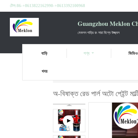
টেল:
86-+8613822162990-+8613392100968
Guangzhou Meklon Che
মেকলন গাড়ির রং সারা বিশ্বে উজ্জ্বল
বাড়ি
পণ্য
ভিডিও
খবর
বাড়ি
পণ্য
কার পার্ল পেইন্ট
অ-বিষাক্ত রেড পার্ল অ
অ-বিষাক্ত রেড পার্ল অটো পেইন্ট মাল