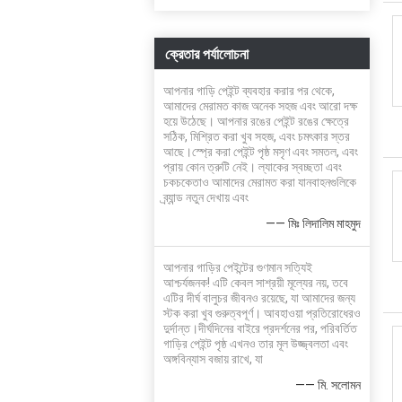
ক্রেতার পর্যালোচনা
আপনার গাড়ি পেইন্ট ব্যবহার করার পর থেকে,
আমাদের মেরামত কাজ অনেক সহজ এবং আরো দক্ষ
হয়ে উঠেছে। আপনার রঙের পেইন্ট রঙের ক্ষেত্রে
সঠিক, মিশ্রিত করা খুব সহজ, এবং চমৎকার স্তর
আছে।স্প্রে করা পেইন্ট পৃষ্ঠ মসৃণ এবং সমতল, এবং
প্রায় কোন ত্রুটি নেই। ল্যাকের স্বচ্ছতা এবং
চকচকেতাও আমাদের মেরামত করা যানবাহনগুলিকে
ব্র্যান্ড নতুন দেখায় এবং
—— মিঃ লিদালিম মাহমুদ
আপনার গাড়ির পেইন্টের গুণমান সত্যিই
আশ্চর্যজনক! এটি কেবল সাশ্রয়ী মূল্যের নয়, তবে
এটির দীর্ঘ বালুচর জীবনও রয়েছে, যা আমাদের জন্য
স্টক করা খুব গুরুত্বপূর্ণ। আবহাওয়া প্রতিরোধেরও
দুর্দান্ত।দীর্ঘদিনের বাইরে প্রদর্শনের পর, পরিবর্তিত
গাড়ির পেইন্ট পৃষ্ঠ এখনও তার মূল উজ্জ্বলতা এবং
অঙ্গবিন্যাস বজায় রাখে, যা
—— মি. সলোমন