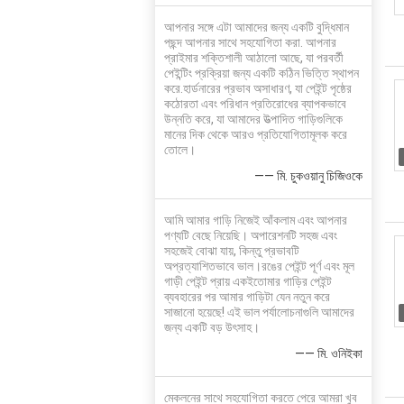
আপনার সঙ্গে এটা আমাদের জন্য একটি বুদ্ধিমান
পছন্দ আপনার সাথে সহযোগিতা করা. আপনার
প্রাইমার শক্তিশালী আঠালো আছে, যা পরবর্তী
পেইন্টিং প্রক্রিয়া জন্য একটি কঠিন ভিত্তি স্থাপন
করে.হার্ডনারের প্রভাব অসাধারণ, যা পেইন্ট পৃষ্ঠের
কঠোরতা এবং পরিধান প্রতিরোধের ব্যাপকভাবে
উন্নতি করে, যা আমাদের উত্পাদিত গাড়িগুলিকে
মানের দিক থেকে আরও প্রতিযোগিতামূলক করে
তোলে।
—— মি. চুকওয়ানু চিজিওকে
আমি আমার গাড়ি নিজেই আঁকলাম এবং আপনার
পণ্যটি বেছে নিয়েছি। অপারেশনটি সহজ এবং
সহজেই বোঝা যায়, কিন্তু প্রভাবটি
অপ্রত্যাশিতভাবে ভাল।রঙের পেইন্ট পূর্ণ এবং মূল
গাড়ী পেইন্ট প্রায় একইতোমার গাড়ির পেইন্ট
ব্যবহারের পর আমার গাড়িটা যেন নতুন করে
সাজানো হয়েছে! এই ভাল পর্যালোচনাগুলি আমাদের
জন্য একটি বড় উৎসাহ।
—— মি. ওনিইকা
মেকলনের সাথে সহযোগিতা করতে পেরে আমরা খুব