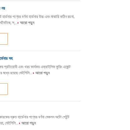
 নয়
 হার্ডনার পণ্যের বর্ণনা হার্ডনার উচ্চ এবং মাঝারি কঠিন রচনা,
্থনৈতিক, স্...
আরো পড়ুন
র্ডেনার সহ
ষয় প্রতিরোধী এবং খরচ কার্যকর এক্রাইলিক কুরিং এজেন্ট
ার মধ্যে রয়েছে মেইশিলি...
আরো পড়ুন
তকারকের দ্রুত হার্ডেনার পণ্যের বর্ণনা মেকলন অটো পেইন্ট
িয়া, মেইশিলি...
আরো পড়ুন