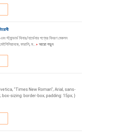
তিরোধী
 স্ট্যান্ডার্ড থিনার/হার্ডেনার পণ্যের বিবরণ মেকলন
 মেইশিলিয়ানকে, ফারালি, ম...
আরো পড়ুন
lvetica, "Times New Roman", Arial, sans-
3; box-sizing: border-box; padding: 15px; }