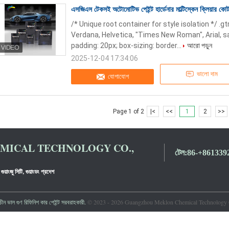
এসজিএস টেকসই অটোমোটিভ পেইন্ট হার্ডেনার মাল্টিস্কেন ক্লিয়ার কোট স
/* Unique root container for style isolation */ .
Verdana, Helvetica, "Times New Roman", Arial, san
padding: 20px; box-sizing: border...
আরো পড়ুন
2025-12-04 17:34:06
ভালো দাম
যোগাযোগ
Page 1 of 2
|<
<<
1
2
>>
ICAL TECHNOLOGY CO.,
টেল:
86-+861339
গুয়াংজু সিটি, গুয়াংডং প্রদেশ
ন ভাল গুণ রিফিনিশ কার পেইন্ট সরবরাহকারী.
© 2023 - 2026 Guangzhou Meklon Chemical Technology Co