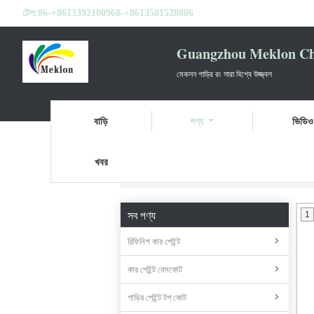
টেল:
86-+8613392100968-+8613501528806
Guangzhou Meklon Che
মেকলন গাড়ির রং সারা বিশ্বে উজ্জ্বল
বাড়ি
পণ্য
ভিডিও
খবর
বাড়ি
পণ্য
কার পেইন্ট হার্ডেনার
সব পণ্য
1
রিফিনিশ কার পেইন্ট
কার পেইন্ট বেসকোট
গাড়ির পেইন্ট টপ কোট