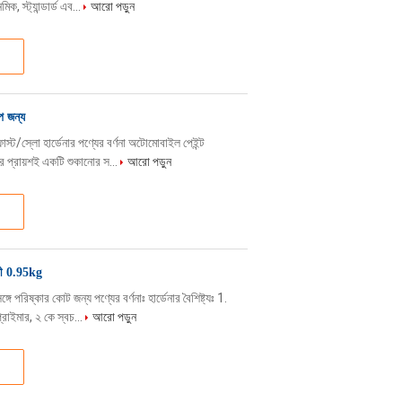
, স্ট্যান্ডার্ড এব...
আরো পড়ুন
প জন্য
ফাস্ট/স্লো হার্ডেনার পণ্যের বর্ণনা অটোমোবাইল পেইন্ট
র প্রায়শই একটি শুকানোর স...
আরো পড়ুন
রোধী 0.95kg
ে পরিষ্কার কোট জন্য পণ্যের বর্ণনাঃ হার্ডেনার বৈশিষ্ট্যঃ 1.
রাইমার, ২ কে স্বচ...
আরো পড়ুন