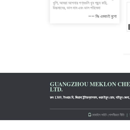
খুশি, আমরা আপনার পণ্যগুলি খুব পছন্দ করি,
উচ্চমানের, ভাল দাম এবং ভাল পরিষেবা
—— মিঃ এমবাংই নুগো
GUANGZHOU MEKLON CHEM
LTD.
রুম 1309, টাওয়ার বি, জিয়াদা ইন্টারন্যাশনাল, গুয়াংইয়ুন রোড, বাইয়ুন জেলা, 
মোবাইল সাইট
গোপনীয়তা নীতি
｜ চী