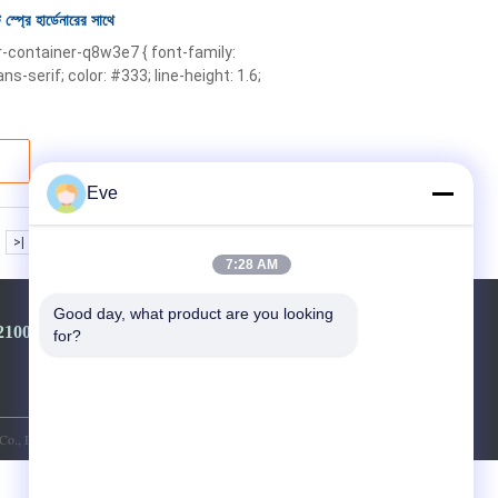
্প্রে হার্ডেনারের সাথে
gtr-container-q8w3e7 { font-family:
s-serif; color: #333; line-height: 1.6;
Eve
>|
7:28 AM
Good day, what product are you looking 
2100968-+8613501528806
for?
., Ltd.. All Rights Reserved.