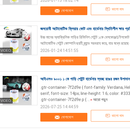
2026-01-15 18:02:14
ভালো দাম
যোগাযোগ
জলরোধী অটোমোটিভ ক্লিয়ার কোট এবং হার্ডেনার স্থিতিশীল ক্ষার প্র
উচ্চ মানের অ্যাক্রিলিক গাড়ির রিফিনিশ পেইন্ট ১কে বেসকোat/টপকোট এবং
অটোমোটিভ পেইন্ট কোম্পানি ছয়টি ব্র্যান্ড সরবরাহ করে, যার মধ্যে রয়েছে
2026-01-24 14:51:55
ভালো দাম
যোগাযোগ
আইএসও ৯০০১ ১ কে গাড়ি পেইন্ট হার্ডেনার স্বচ্ছ রঙের রজন উপাদান
.gtr-container-7f2d9e { font-family: Verdana, He
serif; font-size: 14px; line-height: 1.6; color: #33
.gtr-container-7f2d9e p { ...
আরো পড়ুন
2026-07-25 14:44:59
ভালো দাম
যোগাযোগ