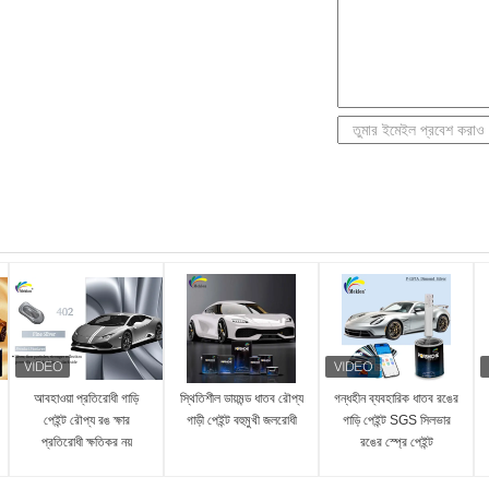
আবহাওয়া প্রতিরোধী গাড়ি
স্থিতিশীল ডায়মন্ড ধাতব রৌপ্য
গন্ধহীন ব্যবহারিক ধাতব রঙের
পেইন্ট রৌপ্য রঙ ক্ষার
গাড়ী পেইন্ট বহুমুখী জলরোধী
গাড়ি পেইন্ট SGS সিলভার
প্রতিরোধী ক্ষতিকর নয়
রঙের স্প্রে পেইন্ট