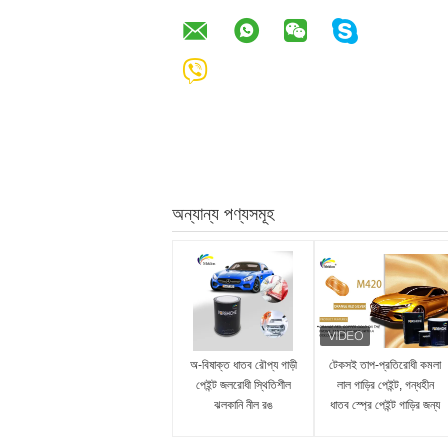
অন্যান্য পণ্যসমূহ
অ-বিষাক্ত ধাতব রৌপ্য গাড়ী
টেকসই তাপ-প্রতিরোধী কমলা
পেইন্ট জলরোধী স্থিতিশীল
লাল গাড়ির পেইন্ট, গন্ধহীন
ঝলকানি নীল রঙ
ধাতব স্প্রে পেইন্ট গাড়ির জন্য