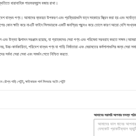
িতিতে ধারাবাহিক পারফরম্যান্স বজায় রাখা।
বান্ধব পণ্য। আমাদের ব্যবহৃত উপকরণ এবং প্রক্রিয়াগুলি যত্ন সহকারে স্ক্রিন করা হয় এবং সর্বোত্ত
েশের কোন ক্ষতি করে নাএটি ফাইন সিলভারকে একটি জনপ্রিয় পছন্দও করে তোলে কারণ আরো বেশি সংখ্যক 
এবং উন্নত উত্পাদন সরঞ্জাম রয়েছে, যা গ্রাহকদের সেরা পণ্য এবং পরিষেবা সরবরাহ করতে সক্ষম।আমরা আ
র, উচ্চ-কার্যকারিতা, পরিবেশ বান্ধব পণ্য যা গাড়ি নির্মাতারা এবং মেরামতের কর্মশালাগুলির জন্য সের
ের সর্বদা সেরা সেবা এবং সমর্থন পেতে নিশ্চিত করতে.
,
ব রৌপ্য গাড়ি পেইন্ট
ক্ষতিকারক পার্ল সিলভার অটো পেইন্ট
আমাদের সরাসরি আপনার তদন্ত পাঠা