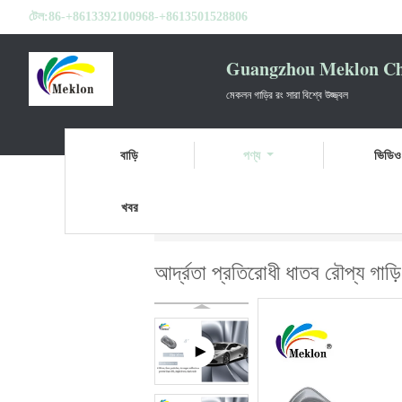
টেল:
86-+8613392100968-+8613501528806
Guangzhou Meklon Che
মেকলন গাড়ির রং সারা বিশ্বে উজ্জ্বল
বাড়ি
পণ্য
ভিডিও
খবর
বাড়ি
পণ্য
ধাতব সিলভার কার পেইন্ট
আর্দ্রতা প্
আর্দ্রতা প্রতিরোধী ধাতব রৌপ্য গাড়ি