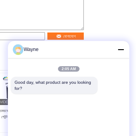
যোগাযোগ
Wayne
2:05 AM
Good day, what product are you looking 
for?
চকচকে লাল ধাতব রৌপ্য গাড়ী
ইউভি প্রুফ পেইন্টিং ধাতব
পেইন্ট ছত্রাক প্রতিরোধী অ-
অটোমোটিভ পেইন্ট
বিষাক্ত
মাল্টিফাংশনাল প্রাকটিক্যাল