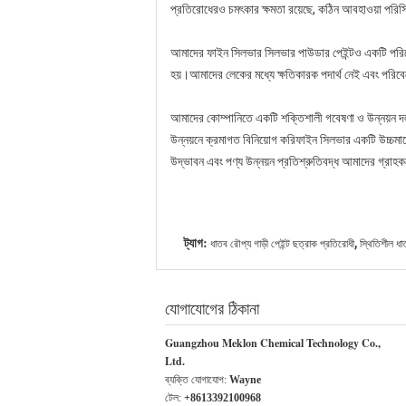
প্রতিরোধেরও চমৎকার ক্ষমতা রয়েছে, কঠিন আবহাওয়া পরিস্থ
আমাদের ফাইন সিলভার সিলভার পাউডার পেইন্টও একটি পরিবেশ 
হয়।আমাদের লেকের মধ্যে ক্ষতিকারক পদার্থ নেই এবং পরিব
আমাদের কোম্পানিতে একটি শক্তিশালী গবেষণা ও উন্নয়ন দল 
উন্নয়নে ক্রমাগত বিনিয়োগ করিফাইন সিলভার একটি উচ্চমানে
উদ্ভাবন এবং পণ্য উন্নয়ন প্রতিশ্রুতিবদ্ধ আমাদের গ্রাহকদ
,
ট্যাগ:
ধাতব রৌপ্য গাড়ী পেইন্ট ছত্রাক প্রতিরোধী
স্থিতিশীল ধাত
যোগাযোগের ঠিকানা
Guangzhou Meklon Chemical Technology Co.,
Ltd.
ব্যক্তি যোগাযোগ:
Wayne
টেল:
+8613392100968