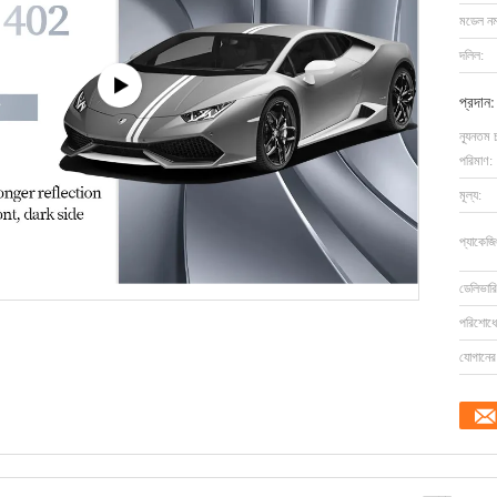
মডেল নম্
দলিল:
প্রদান:
ন্যূনতম 
পরিমাণ:
মূল্য:
প্যাকেজি
ডেলিভারি
পরিশোধের
যোগানের 