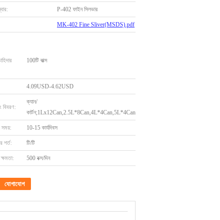
বার:
P-402 ফাইন সিলভার
MK-402 Fine Sliver(MSDS).pdf
চাহিদার
100টি বাক্স
4.09USD-4.62USD
ক্যান/
ং বিবরণ:
কার্টন;1Lx12Can,2.5L*8Can,4L*4Can,5L*4Can
 সময়:
10-15 কার্যদিবস
 শর্ত:
টি/টি
ক্ষমতা:
500 বক্স/দিন
যোগাযোগ