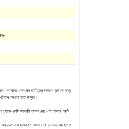
ি রঙ
বদ্ধ।আমাদের কোম্পানি সর্বোত্তম সমাধান প্রদানের জন্য
 শরীরের কর্মশালা জন্য উন্নত।
়ির পৃষ্ঠকে একটি ঝলকানি প্রভাব দেয়।এই প্রভাব একটি
 পৃষ্ঠের অখণ্ডতা এবং চকচকেতা বজায় রাখে।লেকের আবহাওয়া