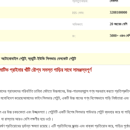
প্রস্তুতকারক:
মেকলন
HS কোড:
3208100000
অভিজ্ঞতা:
20 বছরের বেশি
রং:
5000+ এরও বেশ
ক অটোমোবাইল পেইন্ট
অ্যান্টি-ইউভি সিলভার বেসকোট পেইন্ট
,
রাইমার খাঁটি রৌপ্য সমস্ত গাড়ির সাথে সামঞ্জস্যপূর্ণ
র গ্রাহকদের পরিবর্তিত চাহিদা মেটাতে উচ্চমানের, উচ্চ-পারফরম্যান্স পণ্য সরবরাহ করতে প্রতিশ্রুতি
ে মনোনিবেশ করেছেআমাদের ফাইন সিলভার পেইন্ট, একটি উচ্চ মানের পণ্য বিশেষভাবে গাড়ি নির্মাতারা এবং
'ল এর উচ্চ চকচকেতা এবং উজ্জ্বলতা। পেইন্টটি একটি বিশেষ সিলভার পাউডার পেইন্ট ব্যবহার করে যা গাড
যা রাস্তায় আরও বেশি লক্ষণীয় হয়ে ওঠে।
্ষণ প্রতিরোধের দুর্দান্ত ক্ষমতা রয়েছে। এটি প্রতিদিনের স্ক্র্যাচ এবং ধাক্কা প্রতিরোধ করে, গাড়ির