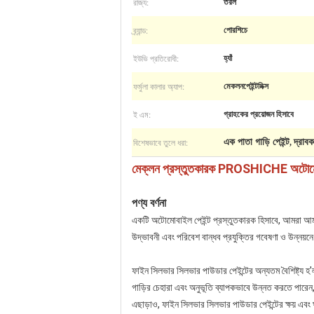
রাজ্য:
তরল
ব্র্যান্ড:
পোরশিচে
ইউভি প্রতিরোধী:
হ্যাঁ
ফর্মুলা কালার অ্যাপ:
মেকলনপেইন্টমিক্স
ই এম:
গ্রাহকের প্রয়োজন হিসাবে
বিশেষভাবে তুলে ধরা:
এক পাতা গাড়ি পেইন্ট
দ্রাব
,
মেক্লন প্রস্তুতকারক PROSHICHE অটোমোটিভ প্
পণ্য বর্ণনা
একটি অটোমোবাইল পেইন্ট প্রস্তুতকারক হিসাবে, আমরা আমাদে
উদ্ভাবনী এবং পরিবেশ বান্ধব প্রযুক্তির গবেষণা ও উন্নয়ন
ফাইন সিলভার সিলভার পাউডার পেইন্টের অন্যতম বৈশিষ্ট্য হ
গাড়ির চেহারা এবং অনুভূতি ব্যাপকভাবে উন্নত করতে পারেন, 
এছাড়াও, ফাইন সিলভার সিলভার পাউডার পেইন্টের ক্ষয় এবং ঘর