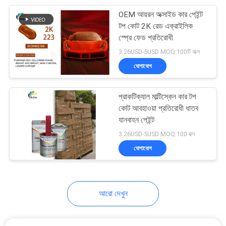
OEM আয়রন অক্সাইড কার পেইন্ট
17
টপ কোট 2K রেড এক্রাইলিক
স্প্রে ফেড প্রতিরোধী
কার পেইন্ট হার্ডেনার
3.26USD-5USD MOQ:100টি বাক্স
যোগাযোগ
প্রাকটিক্যাল মাল্টিস্কেন কার টপ
কোট আবহাওয়া প্রতিরোধী ধাতব
যানবাহন পেইন্ট
11
3.26USD-5USD MOQ:100 বক্স
যোগাযোগ
কার পেইন্ট থিনার
আরো দেখুন