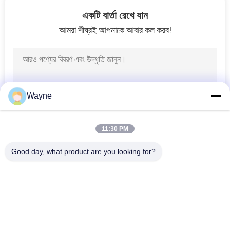
6
একটি বার্তা রেখে যান
আমরা শীঘ্রই আপনাকে আবার কল করব!
অটো পেইন্ট প্রাইমার
Wayne
34
11:30 PM
অটো ডিটেইলিং সরবরাহ
Good day, what product are you looking for?
সব
রিফিনিশ কার পেইন্ট
কার পেইন্ট বেসকোট