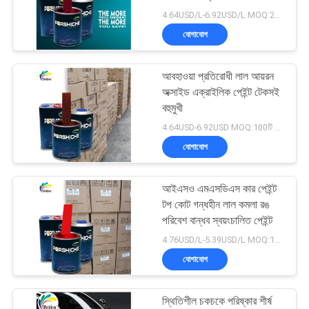
আবেদন
পেইন্ট
4.64USD/L-6.92USD/L MOQ:200L
যোগাযোগ
সাইট
37
ম্যাপ
আবহাওয়া প্রতিরোধী লাল আয়রন
কার পার্ল পেইন্ট
অক্সাইড এক্রাইলিক পেইন্ট টেকসই
বহুমুখী
গোপনীয়তা
4.64USD-6.92USD MOQ:100টি বাক্স
নীতি
যোগাযোগ
আইএসও এমএসডিএস কার পেইন্ট
22
টপ কোট গন্ধহীন লাল কমলা রঙ
পরিবেশ বান্ধব স্বয়ংচালিত পেইন্ট
ধাতব সিলভার কার পেইন্ট
4.76USD/L-5.39USD/L MOQ:100টি বাক্স
যোগাযোগ
স্থিতিশীল চকচকে পরিষ্কার শীর্ষ