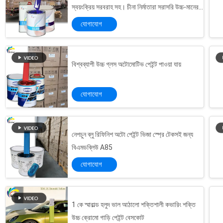
স্বয়ংক্রিয় সরবরাহ সহ। চীনা নির্মাতারা সরাসরি উচ্চ-মানের
এবং টেকসই স্বয়ংচালিত পেইন্ট সরবরাহ করে
যোগাযোগ
বিশ্বব্যাপী উচ্চ গ্লস অটোমোটিভ পেইন্ট পাওয়া যায়
যোগাযোগ
নেপচুন ব্লু রিফিনিশ অটো পেইন্ট ভিজা স্প্রে টেকসই জন্য
বিএমডব্লিউ A85
যোগাযোগ
1 কে স্মারাল্ড হলুদ ভাল আঠালো শক্তিশালী কভারিং শক্তি
উচ্চ ক্রোমো গাড়ি পেইন্ট বেসকোট