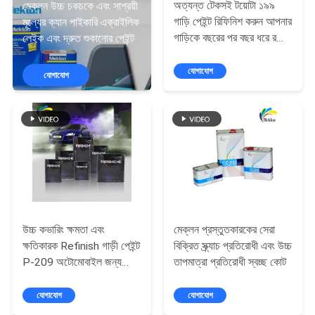
অত্যন্ত টেকসই টয়োটা ১৯৯
মেক্লন উচ্চ চকচকে এবং সাশ্রয়ী
গাড়ি পেইন্ট রিফিনিশ করুন আপনার
মূল্যের ক্যান পাইকারি এক্রাইলিক
মান
গাড়িকে বছরের পর বছর ধরে রক্ষা
লেইক এবং দ্রুত শুকানোর পেইন্ট
করুন
নিয়ন্ত্রণ
যোগাযোগ
যোগাযোগ
আমাদের
সাথে
যোগাযোগ
করুন
খবর
উচ্চ কভারিং ক্ষমতা এবং
মেক্লন প্রস্তুতকারকের সেরা
ক্ষতিকারক Refinish গাড়ী পেইন্ট
বিক্রিত স্ক্র্যাচ প্রতিরোধী এবং উচ্চ
P-209 অটোমোবাইল জন্য
তাপমাত্রা প্রতিরোধী স্বচ্ছ কোট
উদ্ধৃতির
বেগুনি নীল
জন্য
যোগাযোগ
যোগাযোগ