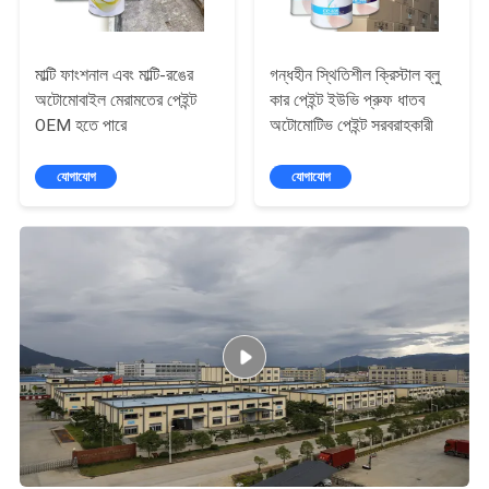
মাল্টি ফাংশনাল এবং মাল্টি-রঙের
গন্ধহীন স্থিতিশীল ক্রিস্টাল ব্লু
অটোমোবাইল মেরামতের পেইন্ট
কার পেইন্ট ইউভি প্রুফ ধাতব
OEM হতে পারে
অটোমোটিভ পেইন্ট সরবরাহকারী
যোগাযোগ
যোগাযোগ