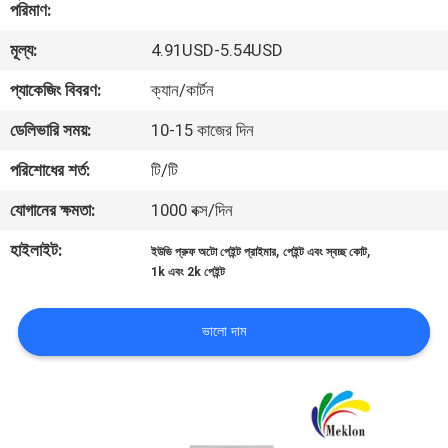
পরিমাণ:
মান
মূল্য:
4.91USD-5.54USD
নিয়ন্ত্রণ
প্যাকেজিং বিবরণ:
ক্যান/কার্টন
ডেলিভারি সময়:
10-15 কাজের দিন
আমাদের
পরিশোধের শর্ত:
টি/টি
সাথে
যোগানের ক্ষমতা:
1000 বক্স/দিন
যোগাযোগ
হাইলাইট:
,
,
করুন
ইউভি প্রুফ অটো পেইন্ট প্রাইমার
পেইন্ট এবং স্বচ্ছ কোট
1k এবং 2k পেইন্ট
খবর
ভালো দাম
উদ্ধৃতির
জন্য