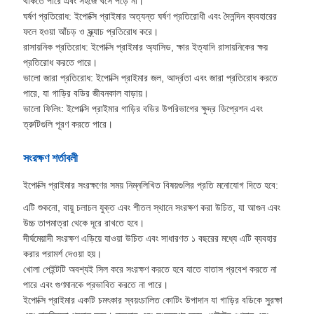
থাকতে পারে এবং সহজে খসে পড়ে না।
ঘর্ষণ প্রতিরোধ: ইপোক্সি প্রাইমার অত্যন্ত ঘর্ষণ প্রতিরোধী এবং দৈনন্দিন ব্যবহারের
ফলে হওয়া আঁচড় ও স্ক্র্যাচ প্রতিরোধ করে।
রাসায়নিক প্রতিরোধ: ইপোক্সি প্রাইমার অ্যাসিড, ক্ষার ইত্যাদি রাসায়নিকের ক্ষয়
প্রতিরোধ করতে পারে।
ভালো জারা প্রতিরোধ: ইপোক্সি প্রাইমার জল, আর্দ্রতা এবং জারা প্রতিরোধ করতে
পারে, যা গাড়ির বডির জীবনকাল বাড়ায়।
ভালো ফিলিং: ইপোক্সি প্রাইমার গাড়ির বডির উপরিভাগের ক্ষুদ্র ডিপ্রেশন এবং
ত্রুটিগুলি পূরণ করতে পারে।
সংরক্ষণ শর্তাবলী
ইপোক্সি প্রাইমার সংরক্ষণের সময় নিম্নলিখিত বিষয়গুলির প্রতি মনোযোগ দিতে হবে:
এটি শুকনো, বায়ু চলাচল যুক্ত এবং শীতল স্থানে সংরক্ষণ করা উচিত, যা আগুন এবং
উচ্চ তাপমাত্রা থেকে দূরে রাখতে হবে।
দীর্ঘমেয়াদী সংরক্ষণ এড়িয়ে যাওয়া উচিত এবং সাধারণত ১ বছরের মধ্যে এটি ব্যবহার
করার পরামর্শ দেওয়া হয়।
খোলা পেইন্টটি অবশ্যই সিল করে সংরক্ষণ করতে হবে যাতে বাতাস প্রবেশ করতে না
পারে এবং গুণমানকে প্রভাবিত করতে না পারে।
ইপোক্সি প্রাইমার একটি চমৎকার স্বয়ংচালিত কোটিং উপাদান যা গাড়ির বডিকে সুরক্ষা