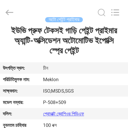
Meklon
Chemical
Technology
Co.,
Ltd..
অটো পেইন্ট প্রাইমার
All
Rights
ইউভি প্রুফ টেকসই গাড়ি পেইন্ট প্রাইমার
বাড়ি
Reserved.
অ্যান্টি-অক্সিডেশন অটোমোটিভ ইপোক্সি
পণ্য
স্প্রে পেইন্ট
ভিডিও
উৎপত্তি স্থল:
চীন
পরিচিতিমুলক নাম:
Meklon
আমাদের
সাক্ষ্যদান:
ISO,MSDS,SGS
সম্পর্কে
মডেল নম্বার:
P-508+509
কারখানা
দলিল:
প্রোডাক্ট ব্রোশিওর পিডিএফ
ভ্রমণ
ন্যূনতম চাহিদার
100 বক্স