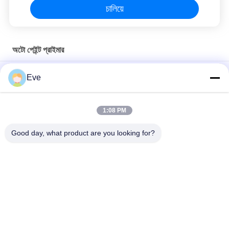
চালিয়ে
অটো পেইন্ট প্রাইমার
পোশাক প্রতিরোধী অটো পেইন্ট প্রাইমার ছত্রাক প্রতিরোধী অ-বিষাক্ত ধূসর রঙ
Eve
তাপ প্রতিরোধী 1L অটো পেইন্ট প্রাইমার ছত্রাক প্রতিরোধী আর্দ্রতা প্রতিরোধী
1:08 PM
ইউভি প্রুফ টেকসই গাড়ি পেইন্ট প্রাইমার অ্যান্টি-অক্সিডেশন অটোমোটিভ ইপোক্সি স্প্রে
পেইন্ট
Good day, what product are you looking for?
সব
রিফিনিশ কার পেইন্ট
কার পেইন্ট বেসকোট
গাড়ির পেইন্ট টপ কোট
অটো পলিস্টার পিট্টি