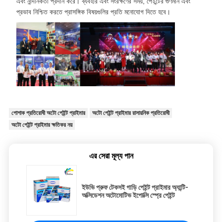
এবং নান্দনিকতা প্রদান করে। ব্যবহার এবং সংরক্ষণের সময়, পেইন্টের গুণমান এবং
প্রভাব নিশ্চিত করতে প্রাসঙ্গিক বিষয়গুলির প্রতি মনোযোগ দিতে হবে।
পোশাক প্রতিরোধী অটো পেইন্ট প্রাইমার
অটো পেইন্ট প্রাইমার রাসায়নিক প্রতিরোধী
অটো পেইন্ট প্রাইমার ক্ষতিকর নয়
এর সেরা মূল্য পান
ইউভি প্রুফ টেকসই গাড়ি পেইন্ট প্রাইমার অ্যান্টি-
অক্সিডেশন অটোমোটিভ ইপোক্সি স্প্রে পেইন্ট