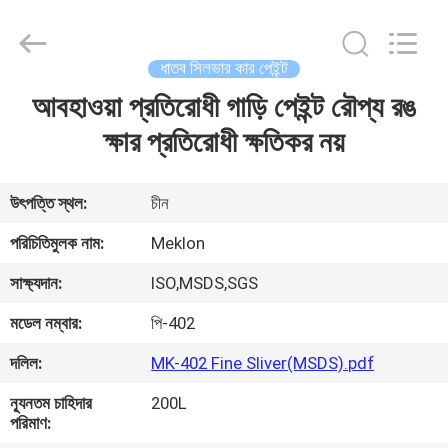
Meklon
Chemical
Technology
Co.,
Ltd..
ধাতব সিলভার কার পেইন্ট
All
Rights
আবহাওয়া প্রতিরোধী গাড়ি পেইন্ট রৌপ্য রঙ
বাড়ি
Reserved.
ক্ষার প্রতিরোধী ক্ষতিকর নয়
পণ্য
উৎপত্তি স্থল:
চীন
ভিডিও
পরিচিতিমুলক নাম:
Meklon
সাক্ষ্যদান:
ISO,MSDS,SGS
আমাদের
মডেল নম্বার:
পি-402
সম্পর্কে
দলিল:
MK-402 Fine Sliver(MSDS).pdf
কারখানা
ন্যূনতম চাহিদার
200L
পরিমাণ:
ভ্রমণ