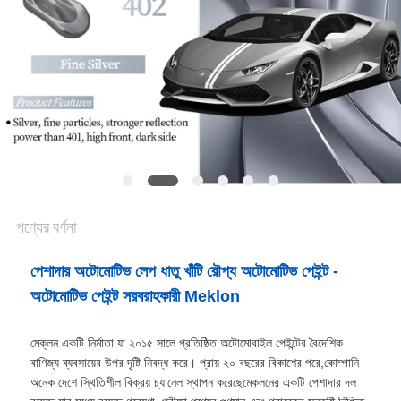
আবেদন
সাইট
ম্যাপ
গোপনীয়তা
নীতি
পণ্যের বর্ণনা
পেশাদার অটোমোটিভ লেপ ধাতু খাঁটি রৌপ্য অটোমোটিভ পেইন্ট -
অটোমোটিভ পেইন্ট সরবরাহকারী Meklon
মেক্লন একটি নির্মাতা যা ২০১৫ সালে প্রতিষ্ঠিত অটোমোবাইল পেইন্টের বৈদেশিক
বাণিজ্য ব্যবসায়ের উপর দৃষ্টি নিবদ্ধ করে। প্রায় ২০ বছরের বিকাশের পরে,কোম্পানি
অনেক দেশে স্থিতিশীল বিক্রয় চ্যানেল স্থাপন করেছেমেকলনের একটি পেশাদার দল