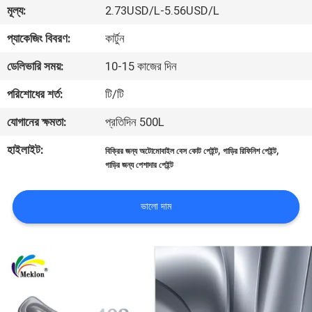
মূল্য:
2.73USD/L-5.56USD/L
মান
প্যাকেজিং বিবরণ:
কার্টুন
নিয়ন্ত্রণ
ডেলিভারি সময়:
10-15 কাজের দিন
পরিশোধের শর্ত:
টি/টি
আমাদের
যোগানের ক্ষমতা:
প্রতিদিন 500L
সাথে
হাইলাইট:
,
,
যোগাযোগ
বিক্রির জন্য অটোমোবাইল বেস কোট পেইন্ট
গাড়ির রিফিনিশ পেইন্ট
গাড়ির জন্য পেশাদার পেইন্ট
করুন
ভালো দাম
খবর
উদ্ধৃতির
জন্য