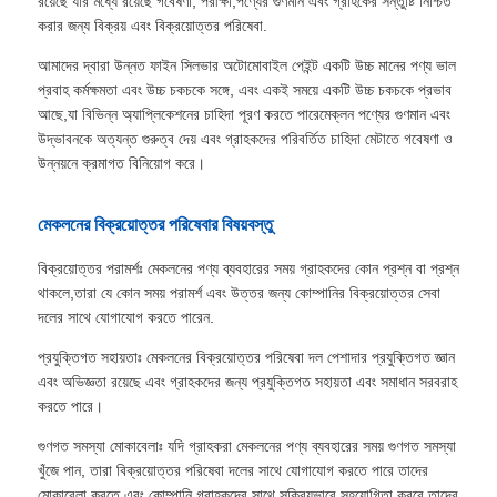
রয়েছে যার মধ্যে রয়েছে গবেষণা, পরীক্ষা,পণ্যের গুণমান এবং গ্রাহকের সন্তুষ্টি নিশ্চিত
করার জন্য বিক্রয় এবং বিক্রয়োত্তর পরিষেবা.
আমাদের দ্বারা উন্নত ফাইন সিলভার অটোমোবাইল পেইন্ট একটি উচ্চ মানের পণ্য ভাল
প্রবাহ কর্মক্ষমতা এবং উচ্চ চকচকে সঙ্গে, এবং একই সময়ে একটি উচ্চ চকচকে প্রভাব
আছে,যা বিভিন্ন অ্যাপ্লিকেশনের চাহিদা পূরণ করতে পারেমেক্লন পণ্যের গুণমান এবং
উদ্ভাবনকে অত্যন্ত গুরুত্ব দেয় এবং গ্রাহকদের পরিবর্তিত চাহিদা মেটাতে গবেষণা ও
উন্নয়নে ক্রমাগত বিনিয়োগ করে।
মেকলনের বিক্রয়োত্তর পরিষেবার বিষয়বস্তু
বিক্রয়োত্তর পরামর্শঃ মেকলনের পণ্য ব্যবহারের সময় গ্রাহকদের কোন প্রশ্ন বা প্রশ্ন
থাকলে,তারা যে কোন সময় পরামর্শ এবং উত্তর জন্য কোম্পানির বিক্রয়োত্তর সেবা
দলের সাথে যোগাযোগ করতে পারেন.
প্রযুক্তিগত সহায়তাঃ মেকলনের বিক্রয়োত্তর পরিষেবা দল পেশাদার প্রযুক্তিগত জ্ঞান
এবং অভিজ্ঞতা রয়েছে এবং গ্রাহকদের জন্য প্রযুক্তিগত সহায়তা এবং সমাধান সরবরাহ
করতে পারে।
গুণগত সমস্যা মোকাবেলাঃ যদি গ্রাহকরা মেকলনের পণ্য ব্যবহারের সময় গুণগত সমস্যা
খুঁজে পান, তারা বিক্রয়োত্তর পরিষেবা দলের সাথে যোগাযোগ করতে পারে তাদের
মোকাবেলা করতে,এবং কোম্পানি গ্রাহকদের সাথে সক্রিয়ভাবে সহযোগিতা করবে তাদের