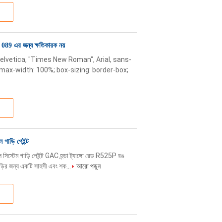
টা 089 এর জন্য ক্ষতিকারক নয়
Helvetica, "Times New Roman", Arial, sans-
x; max-width: 100%; box-sizing: border-box;
গাড়ি পেইন্ট
সিস্টেম গাড়ি পেইন্ট GAC হন্ডা ট্যাঙ্গো রেড R525P রঙ
াড়ির জন্য একটি সাহসী এবং শক...
আরো পড়ুন