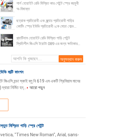
পার্ল হোয়াইট রেডি মিশ্রিত কার পেইন্ট স্প্রে বহুমুখী
অ-বিষাক্ত
ছত্রাক প্রতিরোধী এবং স্ক্র্যাচ প্রতিরোধী গাড়ির
কোটিং স্প্রে ইউভি প্রতিরোধী ২কে মোচা গোল্ড
কালার
প্ল্যাটিনাম হোয়াইট রেডি মিশ্রিত গাড়ি পেইন্ট
স্থিতিশীল জিএসি টয়োটা 089 এর জন্য ক্ষতিকারক
নয়
ইউভি মাল্টি ফাংশন
্ট জিএসি হন্ডা স্কাই ব্লু বি 619 এম একটি প্রিমিয়াম মানের
্বারা নির্মিত হন্...
আরো পড়ুন
তুত মিশ্রিত গাড়ি স্প্রে পেইন্ট
lvetica, "Times New Roman", Arial, sans-