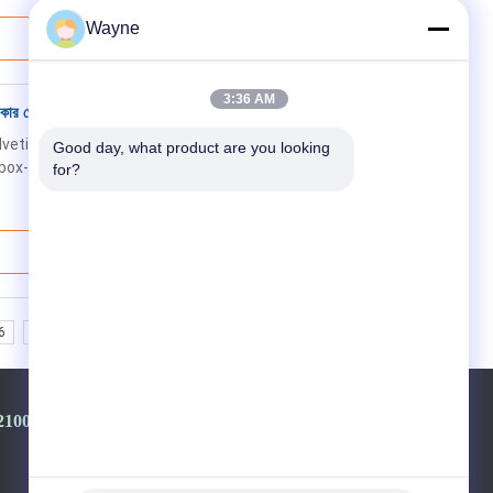
Wayne
3:36 AM
কার পেইন্ট
lvetica, "Times New Roman", Arial, sans-
Good day, what product are you looking 
x; box-sizing: border-box; max-width: 100%;
for?
6
7
>>
>|
2100968-+8613501528806