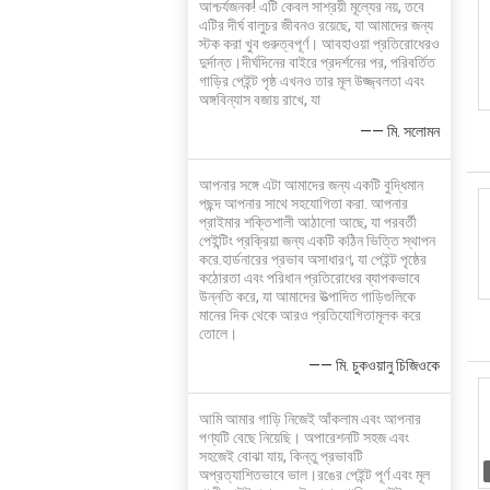
আশ্চর্যজনক! এটি কেবল সাশ্রয়ী মূল্যের নয়, তবে
এটির দীর্ঘ বালুচর জীবনও রয়েছে, যা আমাদের জন্য
স্টক করা খুব গুরুত্বপূর্ণ। আবহাওয়া প্রতিরোধেরও
দুর্দান্ত।দীর্ঘদিনের বাইরে প্রদর্শনের পর, পরিবর্তিত
গাড়ির পেইন্ট পৃষ্ঠ এখনও তার মূল উজ্জ্বলতা এবং
অঙ্গবিন্যাস বজায় রাখে, যা
—— মি. সলোমন
আপনার সঙ্গে এটা আমাদের জন্য একটি বুদ্ধিমান
পছন্দ আপনার সাথে সহযোগিতা করা. আপনার
প্রাইমার শক্তিশালী আঠালো আছে, যা পরবর্তী
পেইন্টিং প্রক্রিয়া জন্য একটি কঠিন ভিত্তি স্থাপন
করে.হার্ডনারের প্রভাব অসাধারণ, যা পেইন্ট পৃষ্ঠের
কঠোরতা এবং পরিধান প্রতিরোধের ব্যাপকভাবে
উন্নতি করে, যা আমাদের উত্পাদিত গাড়িগুলিকে
মানের দিক থেকে আরও প্রতিযোগিতামূলক করে
তোলে।
—— মি. চুকওয়ানু চিজিওকে
আমি আমার গাড়ি নিজেই আঁকলাম এবং আপনার
পণ্যটি বেছে নিয়েছি। অপারেশনটি সহজ এবং
সহজেই বোঝা যায়, কিন্তু প্রভাবটি
অপ্রত্যাশিতভাবে ভাল।রঙের পেইন্ট পূর্ণ এবং মূল