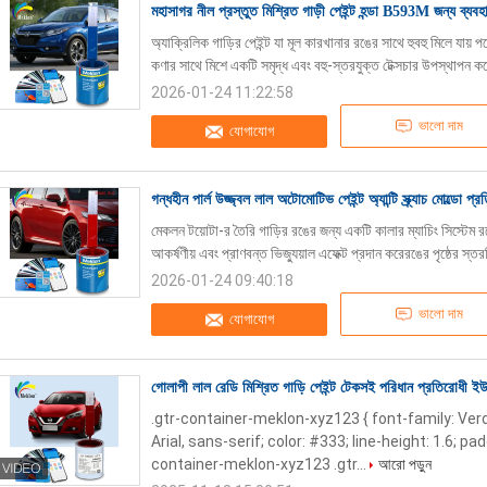
মহাসাগর নীল প্রস্তুত মিশ্রিত গাড়ী পেইন্ট হন্ডা B593M জন্য ব্য
অ্যাক্রিলিক গাড়ির পেইন্ট যা মূল কারখানার রঙের সাথে হুবহু মিলে যায় পণ
কণার সাথে মিশে একটি সমৃদ্ধ এবং বহু-স্তরযুক্ত টেক্সচার উপস্থাপন কর
2026-01-24 11:22:58
ভালো দাম
যোগাযোগ
গন্ধহীন পার্ল উজ্জ্বল লাল অটোমোটিভ পেইন্ট অ্যান্টি স্ক্র্যাচ মোল্ডো প্
মেকলন টয়োটা-র তৈরি গাড়ির রঙের জন্য একটি কালার ম্যাচিং সিস্টেম রয
আকর্ষণীয় এবং প্রাণবন্ত ভিজ্যুয়াল এফেক্ট প্রদান করেরঙের পৃষ্ঠের স্ত
2026-01-24 09:40:18
ভালো দাম
যোগাযোগ
গোলাপী লাল রেডি মিশ্রিত গাড়ি পেইন্ট টেকসই পরিধান প্রতিরোধী ইউভ
.gtr-container-meklon-xyz123 { font-family: Ve
Arial, sans-serif; color: #333; line-height: 1.6; pa
container-meklon-xyz123 .gtr...
আরো পড়ুন