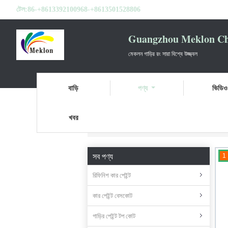
টেল:
86-+8613392100968-+8613501528806
Guangzhou Meklon Che
মেকলন গাড়ির রং সারা বিশ্বে উজ্জ্বল
বাড়ি
পণ্য
ভিডিও
খবর
বাড়ি
পণ্য
প্রস্তুত মিশ্রিত গাড়ি পেইন্ট
সব পণ্য
1
রিফিনিশ কার পেইন্ট
কার পেইন্ট বেসকোট
গাড়ির পেইন্ট টপ কোট