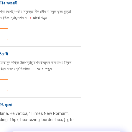
বহারিক জলরোধী
্যের বৈশিষ্ট্যগভীর সমুদ্রের নীল টোন যা সবুজ ধূসর মুক্তা
ে।উচ্চ স্যাচুরেশন স...
আরো পড়ুন
রতিরোধী
়েছে মূল শক্তি উচ্চ-স্যাচুরেশন উজ্জ্বল লাল রঙের স্কিম
রবিন্যাস এবং প্রতিফলিত ...
আরো পড়ুন
ি সুরক্ষা
rdana, Helvetica, "Times New Roman",
dding: 15px; box-sizing: border-box; } .gtr-