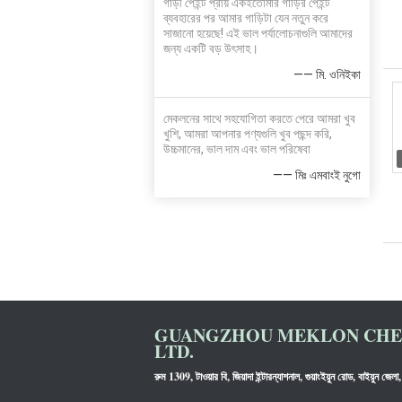
গাড়ী পেইন্ট প্রায় একইতোমার গাড়ির পেইন্ট
ব্যবহারের পর আমার গাড়িটা যেন নতুন করে
সাজানো হয়েছে! এই ভাল পর্যালোচনাগুলি আমাদের
জন্য একটি বড় উৎসাহ।
—— মি. ওনিইকা
মেকলনের সাথে সহযোগিতা করতে পেরে আমরা খুব
খুশি, আমরা আপনার পণ্যগুলি খুব পছন্দ করি,
উচ্চমানের, ভাল দাম এবং ভাল পরিষেবা
—— মিঃ এমবাংই নুগো
GUANGZHOU MEKLON CHEM
LTD.
রুম 1309, টাওয়ার বি, জিয়াদা ইন্টারন্যাশনাল, গুয়াংইয়ুন রোড, বাইয়ুন জেলা, 