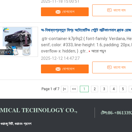
2025-11-18 15:00:51
ভালো দাম
যোগাযোগ
অ-বিষাক্তপ্রস্তুত মিশ্র অটোমোটিভ পেইন্ট মাল্টিফাংশনাল ব্ল্যাক রোজ 
.gtr-container-k7p9q2 { font-family: Verdana, He
serif; color: #333; line-height: 1.6; padding: 20p
overflow-x: hidden; } .gtr...
আরো পড়ুন
2025-12-12 14:47:27
ভালো দাম
যোগাযোগ
Page 1 of 7
|<
<<
1
2
3
4
5
ICAL TECHNOLOGY CO.,
টেল:
86-+861339
গুয়াংজু সিটি, গুয়াংডং প্রদেশ