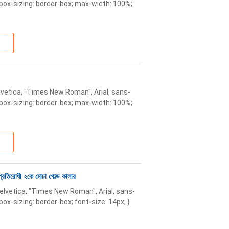
x; box-sizing: border-box; max-width: 100%;
lvetica, "Times New Roman", Arial, sans-
x; box-sizing: border-box; max-width: 100%;
ি প্রতিরোধী ২কে মোচা গোল্ড কালার
Helvetica, "Times New Roman", Arial, sans-
 box-sizing: border-box; font-size: 14px; }