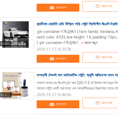
ভালো দাম
যোগাযোগ
প্ল্যাটিনাম হোয়াইট রেডি মিশ্রিত গাড়ি পেইন্ট স্থিতিশীল জিএসি টয়ো
.gtr-container-f7h2j9k1 { font-family: Verdana, 
serif; color: #333; line-height: 1.6; padding: 15p
} .gtr-container-f7h2j9k1 ...
আরো পড়ুন
2025-11-17 16:33:38
ভালো দাম
যোগাযোগ
তাপরোধী টেকসই লাল অটোমোটিভ পেইন্ট, অ্যান্টি-অক্সিডেশন ধাতব লাল 
মেকলন অনন্য রঙ জিএসি হন্ডা আর 525 পি 2 কে ট্যাঙ্গো লাল রঙের মিল 
সমাপ্ত পেইন্ট একটি প্রাণবন্ত এবং আকর্ষণীয়রঙের বিকল্পযারা তাদের গ
2025-10-27 16:40:06
ভালো দাম
যোগাযোগ