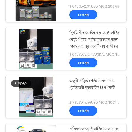
আবেদন
1.64USD-2.31USD MOQ:200 বক্স
যোগাযোগ
সাইট
37
ম্যাপ
স্থিতিশীল অ-বিষাক্ত অটোমোটিভ
কার পার্ল পেইন্ট
পেইন্ট থিনার অটোমোবাইলের জন্য
আবহাওয়া প্রতিরোধী ল্যাক থিনার
গোপনীয়তা
1.64USD/L-2.47USD/L MOQ:100টি বাক্স
নীতি
যোগাযোগ
বহুমুখী গাড়ির পেইন্ট পাতলা ক্ষার
22
প্রতিরোধী ব্যবহারিক 0.9 কেজি
ধাতব সিলভার কার পেইন্ট
2.73USD-5.56USD MOQ:100টি বাক্স
যোগাযোগ
ক্ষতিকারক অটোমোটিভ লেক পাতলা