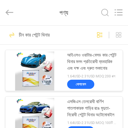
Meklon
Chemical
Technology
পণ্য
Co.,
Ltd..
All
Rights
বাড়ি
Reserved.
569
চীন কার পেইন্ট থিনার
রিফিনিশ কার পেইন্ট
পণ্য
আইএসও ওয়াটার-বেসড কার পেইন্ট
থিনার মলদ প্রতিরোধী ব্যবহারিক
ভিডিও
এবং দক্ষ এবং দ্রুত শুকানোর
1.64USD-2.31USD MOQ:200 বক্স
আমাদের
যোগাযোগ
117
সম্পর্কে
এসজিএস তেলরোধী বার্ণিশ
কার পেইন্ট বেসকোট
পাতলাকারক গাড়ির রঙে মৃদুতা-
কারখানা
নিরোধী পেইন্ট থিনার অটোমোবাইল
ভ্রমণ
1.64USD-2.31USD MOQ:100টি বাক্স