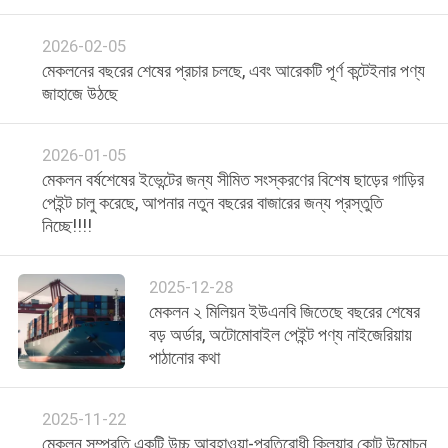
মান
2026-02-05
মেকলনের বছরের শেষের প্রচার চলছে, এবং আরেকটি পূর্ণ কন্টেইনার পণ্য
নিয়ন্ত্রণ
জাহাজে উঠছে
আমাদের
2026-01-05
মেকলন বর্ষশেষের ইভেন্টের জন্য সীমিত সংস্করণের বিশেষ ছাড়ের গাড়ির
সাথে
পেইন্ট চালু করেছে, আপনার নতুন বছরের বাজারের জন্য প্রস্তুতি
যোগাযোগ
নিচ্ছে!!!!
করুন
2025-12-28
মেকলন ২ মিলিয়ন ইউএনবি জিতেছে বছরের শেষের
খবর
বড় অর্ডার, অটোমোবাইল পেইন্ট পণ্য নাইজেরিয়ায়
পাঠানোর কথা
উদ্ধৃতির
জন্য
2025-11-22
মেকলন সম্প্রতি একটি উচ্চ আবহাওয়া-প্রতিরোধী ক্লিয়ার কোট উন্মোচন