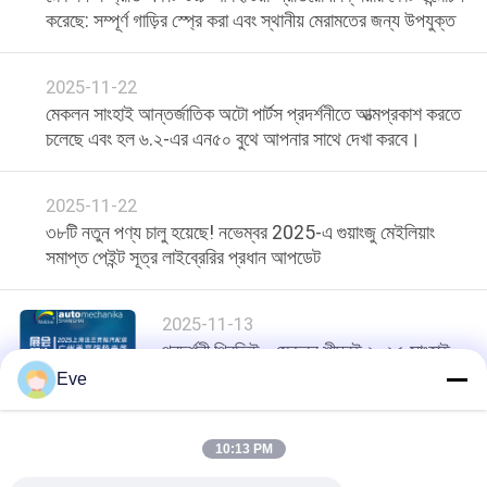
আবেদন
করেছে: সম্পূর্ণ গাড়ির স্প্রে করা এবং স্থানীয় মেরামতের জন্য উপযুক্ত
সাইট
2025-11-22
ম্যাপ
মেকলন সাংহাই আন্তর্জাতিক অটো পার্টস প্রদর্শনীতে আত্মপ্রকাশ করতে
চলেছে এবং হল ৬.২-এর এন৫০ বুথে আপনার সাথে দেখা করবে।
গোপনীয়তা
2025-11-22
নীতি
৩৮টি নতুন পণ্য চালু হয়েছে! নভেম্বর 2025-এ গুয়াংজু মেইলিয়াং
সমাপ্ত পেইন্ট সূত্র লাইব্রেরির প্রধান আপডেট
2025-11-13
প্রদর্শনী প্রিভিউ - মেকলন শীঘ্রই ২০২৫ সাংহাই
ফ্রাঙ্কফুর্ট অটো পার্টস প্রদর্শনীতে অংশ নেবে
Eve
10:13 PM
loading...