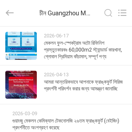
Meklon
Chemical
Technology
চীন Guangzhou Meklon Chemical Technology Co., Ltd. কোম্পানি সংবাদ
Co.,
Ltd..
All
Rights
বাড়ি
Reserved.
2026-06-17
মেকলন ফুল-স্পেকট্রাম অটো রিফিনিশ
পণ্য
প্রস্তুতকারকঃ 60,000m2 স্ট্যান্ডার্ড কারখানা,
গ্লোবাল প্রিমিয়াম কাঁচামাল, সম্পূর্ণ পণ্য
ভিডিও
2026-04-13
আমরা আন্তরিকভাবে আপনাকে ফ্রাঙ্কফুর্ট সিরিজ
আমাদের
প্রদর্শনী পরিদর্শন করার জন্য আমন্ত্রণ জানাচ্ছি
সম্পর্কে
2026-03-09
কারখানা
গুয়াংজু মেকলন কেমিক্যাল টেকনোলজি ২৬তম ফ্রাঙ্কফুর্ট (বেইজিং)
ভ্রমণ
প্রদর্শনীতে অংশগ্রহণ করেছে