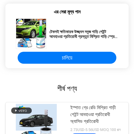
এর সেরা মূল্য পান
টেকসই ক্ষতিকারক উজ্জ্বল সবুজ গাড়ি পেইন্ট
আবহাওয়া প্রতিরোধী প্রস্তুত মিশ্রিত গাড়ি স্প্রে
পেইন্ট
চালিয়ে
শীর্ষ পণ্য
ইস্পাত গ্রে রেডি মিশ্রিত গাড়ী
পেইন্ট আবহাওয়া প্রতিরোধী
অ্যাসিড প্রতিরোধী
2.73USD-5.56USD MOQ:100 বক্স