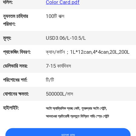
কারখানা
দলিল:
Color Card.pdf
ভ্রমণ
ন্যূনতম চাহিদার
100টি বাক্স
পরিমাণ:
মান
মূল্য:
USD3.06/L-10.5/L
নিয়ন্ত্রণ
প্যাকেজিং বিবরণ:
ক্যান/কার্টন；1L*12can,4*4can,20L,200L
ডেলিভারি সময়:
7-15 কার্যদিবস
আমাদের
পরিশোধের শর্ত:
টি/টি
সাথে
যোগানের ক্ষমতা:
500000L/মাস
যোগাযোগ
হাইলাইট:
,
,
অটো অ্যাক্রিলিক স্বচ্ছ কোট
পুনরুদ্ধার অটো পেইন্ট
করুন
আবহাওয়া প্রতিরোধী প্রস্তুত মিশ্রিত গাড়ি স্প্রে পেইন্ট
ভালো দাম