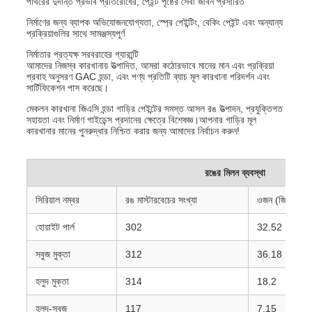
পাথরের দুর্দান্ত প্রভাব প্রতিরোধের, পেইন্ট পৃষ্ঠের সেবা জীবন প্রসারিত
নির্মাণের জন্য ব্যাপক অভিযোজনযোগ্যতা, স্প্রে পেইন্টিং, বেকিং পেইন্ট এবং অন্যান্য
প্রক্রিয়াগুলির সাথে সামঞ্জস্যপূর্ণ
নির্মাতার প্রত্যক্ষ সরবরাহের গ্যারান্টি
আমাদের নিজস্ব কারখানায় উত্পাদিত, আমরা কঠোরভাবে মানের মান এবং প্রক্রিয়া
প্রবাহ অনুসরণ GAC হন্ডা, এবং পণ্য প্রতিটি ব্যাচ মূল কারখানা পরিদর্শন এবং
সার্টিফিকেশন পাস করেছে।
মেকলন কারখানা জিএসি হন্ডা গাড়ির পেইন্টের সমস্ত আসল রঙ উত্পাদন, প্রযুক্তিগত
সহায়তা এবং নির্মাণ গাইডেন্স প্রদানের ক্ষেত্রে বিশেষজ্ঞ।আপনার গাড়ির মূল
কারখানার মানের পুনরুদ্ধার নিশ্চিত করার জন্য আমাদের নির্বাচন করুন!
রঙের মিলন ব্যবস্থা
সিরিয়াল নম্বর
রঙ মাস্টারবেচের সংখ্যা
ওজন (জি)
হোয়াইট পার্ল
302
32.52
সবুজ মুক্তা
312
36.18
হলুদ মুক্তা
314
18.2
হলুদ-সবুজ
117
7.15