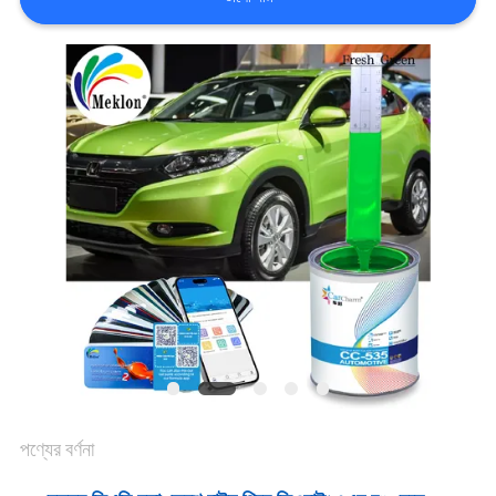
খবর
উদ্ধৃতির
জন্য
আবেদন
সাইট
ম্যাপ
গোপনীয়তা
পণ্যের বর্ণনা
নীতি