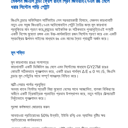
মেকলন জিএসি হন্ডা ফ্রেশ রাইম গ্রিন জিওয়াই২৭এম রঙ মেলে
ধরার সিস্টেম গাড়ি পেইন্ট
জিএসি হন্ডার অফিসিয়াল সার্টিফাইড লেপ সরবরাহকারী হিসাবে, মেকলন কারখানাটি
নতুন এবং সবুজ জিওয়াই২৭এম অটোমোবাইল পেইন্ট তৈরির জন্য মূল কারখানা
প্রযুক্তির মান গ্রহণ করে,ব্র্যান্ডের আইকনিক রং সঠিকভাবে পুনরাবৃত্তিএই পণ্যটি
একটি বিশেষ মুক্তো রঙ্গক এবং উচ্চ-কার্যকারিতা রজন সিস্টেম গ্রহণ করে এবং একটি
স্বয়ংক্রিয় উত্পাদন লাইনের মাধ্যমে রঙ এবং মানের দ্বৈত গ্যারান্টি অর্জন করে।
মূল শক্তি
মূল কারখানার রঙের শংসাপত্র
কারখানাটি একটি ডিজিটাল রঙ মেলে এমন সিস্টেমের মাধ্যমে GY27M রঙের
কোডটি সঠিকভাবে পুনরুত্পাদন করে, একটি রঙের পার্থক্য Δ E ≤ 0 সহ।5, জিএসি
হন্ডার মূল পেইন্টের সাথে সম্পূর্ণ সামঞ্জস্য নিশ্চিত করে।
মাল্টি-লেয়ার পার্লার প্রযুক্তি
অনন্য ধাতব গ্লিটার স্তরটি মিয়া মুক্তো বেসের সাথে আচ্ছাদিত, হালকা বিকিরণের
অধীনে একটি ত্রিমাত্রিক প্রবাহিত প্রভাব উপস্থাপন করে, নতুন গাড়ির টেক্সচারটি
নিখুঁতভাবে পুনরুত্পাদন করে।
সুরক্ষা কর্মক্ষমতা জোরদার করুন
আবহাওয়া প্রতিরোধের 50% উন্নতি, ইউভি রশ্মি এবং অ্যাসিড বৃষ্টির ক্ষয়
প্রতিরোধের কার্যকরভাবে