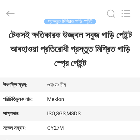
Guangzhou
Meklon
Chemical
Technology
প্রস্তুত মিশ্রিত গাড়ি পেইন্ট
Co.,
Ltd..
টেকসই ক্ষতিকারক উজ্জ্বল সবুজ গাড়ি পেইন্ট
বাড়ি
All
Rights
আবহাওয়া প্রতিরোধী প্রস্তুত মিশ্রিত গাড়ি
Reserved.
পণ্য
স্প্রে পেইন্ট
ভিডিও
উৎপত্তি স্থল:
গুয়াংডং চীন
পরিচিতিমুলক নাম:
Meklon
আমাদের
সাক্ষ্যদান:
ISO,SGS,MSDS
সম্পর্কে
মডেল নম্বার:
GY27M