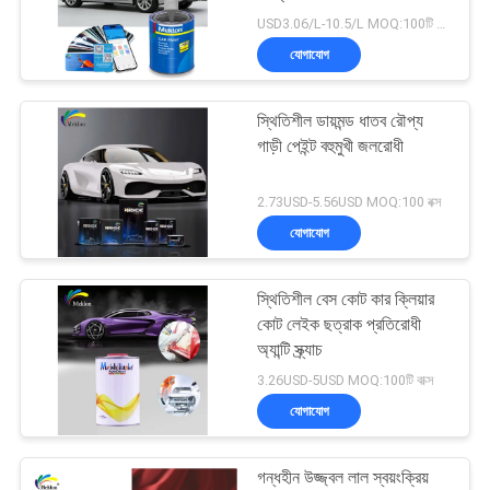
আবেদন
USD3.06/L-10.5/L MOQ:100টি বাক্স
যোগাযোগ
সাইট
37
ম্যাপ
স্থিতিশীল ডায়মন্ড ধাতব রৌপ্য
কার পার্ল পেইন্ট
গাড়ী পেইন্ট বহুমুখী জলরোধী
গোপনীয়তা
2.73USD-5.56USD MOQ:100 বক্স
নীতি
যোগাযোগ
স্থিতিশীল বেস কোট কার ক্লিয়ার
22
কোট লেইক ছত্রাক প্রতিরোধী
অ্যান্টি স্ক্র্যাচ
ধাতব সিলভার কার পেইন্ট
3.26USD-5USD MOQ:100টি বাক্স
যোগাযোগ
গন্ধহীন উজ্জ্বল লাল স্বয়ংক্রিয়