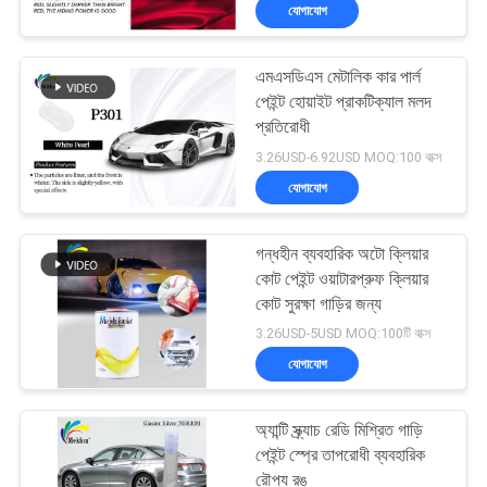
যোগাযোগ
মান
এমএসডিএস মেটালিক কার পার্ল
নিয়ন্ত্রণ
105
পেইন্ট হোয়াইট প্রাকটিক্যাল মলদ
প্রতিরোধী
গাড়ির পেইন্ট টপ কোট
আমাদের
3.26USD-6.92USD MOQ:100 বাক্স
যোগাযোগ
সাথে
যোগাযোগ
গন্ধহীন ব্যবহারিক অটো ক্লিয়ার
করুন
কোট পেইন্ট ওয়াটারপ্রুফ ক্লিয়ার
কোট সুরক্ষা গাড়ির জন্য
12
3.26USD-5USD MOQ:100টি বাক্স
খবর
যোগাযোগ
অটো পলিস্টার পিট্টি
উদ্ধৃতির
অ্যান্টি স্ক্র্যাচ রেডি মিশ্রিত গাড়ি
জন্য
পেইন্ট স্প্রে তাপরোধী ব্যবহারিক
রৌপ্য রঙ