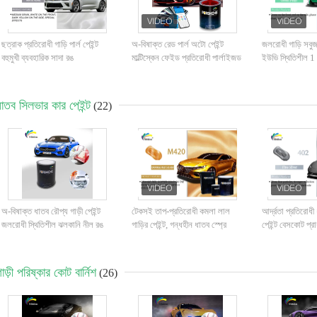
ছত্রাক প্রতিরোধী গাড়ি পার্ল পেইন্ট
অ-বিষাক্ত রেড পার্ল অটো পেইন্ট
জলরোধী গাড়ি সবুজ পা
বহুমুখী ব্যবহারিক সাদা রঙ
মাল্টিস্কেন ফেইড প্রতিরোধী পার্লাইজড
ইউভি স্থিতিশীল 
কার পেইন্ট
বডি জন্য
ধাতব সিলভার কার পেইন্ট
(22)
অ-বিষাক্ত ধাতব রৌপ্য গাড়ী পেইন্ট
টেকসই তাপ-প্রতিরোধী কমলা লাল
আর্দ্রতা প্রতিরোধী
জলরোধী স্থিতিশীল ঝলকানি নীল রঙ
গাড়ির পেইন্ট, গন্ধহীন ধাতব স্প্রে
পেইন্ট বেসকোট প্রাক
পেইন্ট গাড়ির জন্য
ইউভি
াড়ী পরিষ্কার কোট বার্নিশ
(26)