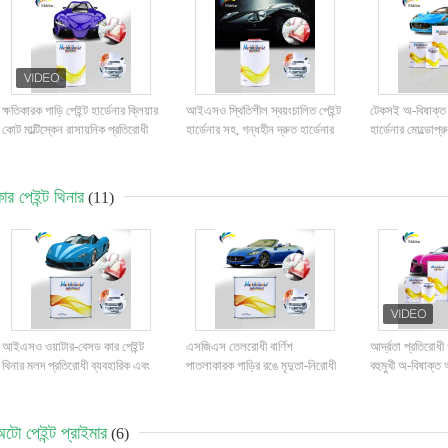
ক্ষতিকারক গাড়ি পেইন্ট হার্ডেনার ক্লিয়ার
আইএসও স্থিতিশীল স্বয়ংচালিত পেইন্ট
টেকসই অ-বিষাক্ত গা
কোট মাল্টিস্কেন রাসায়নিক প্রতিরোধী
হার্ডেনার সহ, গন্ধহীন দ্রুত হার্ডেনার
হার্ডেনার মোল্ডোপ্
ক্লিয়ার কোটের জন্য
লেপ জন্য
ার পেইন্ট থিনার
(11)
আইএসও ওয়াটার-বেসড কার পেইন্ট
এসজিএস তেলরোধী বার্ণিশ
আর্দ্রতা প্রতিরোধী গ
থিনার মলদ প্রতিরোধী ব্যবহারিক এবং
পাতলাকারক গাড়ির রঙে মৃদুতা-নিরোধী
বহুমুখী অ-বিষাক্ত অ
দক্ষ এবং দ্রুত শুকানোর
পেইন্ট থিনার অটোমোবাইল
টো পেইন্ট প্রাইমার
(6)