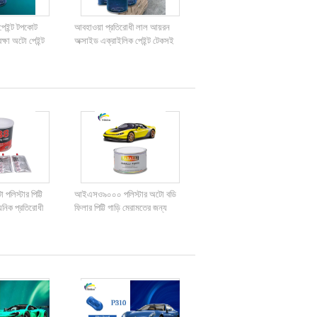
 পেইন্ট টপকোট
আবহাওয়া প্রতিরোধী লাল আয়রন
রক্ষা অটো পেইন্ট
অক্সাইড এক্রাইলিক পেইন্ট টেকসই
ালিত রিফিনিশ পেইন্ট
বহুমুখী
পলিস্টার পিট্টি
আইএসও৯০০০ পলিস্টার অটো বডি
য়নিক প্রতিরোধী
ফিলার পিট্টি গাড়ি মেরামতের জন্য
গন্ধহীন জলরোধী