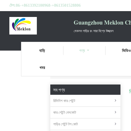
টেল:
86-+8613392100968-+8613501528806
Guangzhou Meklon Che
মেকলন গাড়ির রং সারা বিশ্বে উজ্জ্বল
বাড়ি
পণ্য
ভিডিও
খবর
বাড়ি
পণ্য
সব পণ্য
র
রিফিনিশ কার পেইন্ট
কার পেইন্ট বেসকোট
গাড়ির পেইন্ট টপ কোট