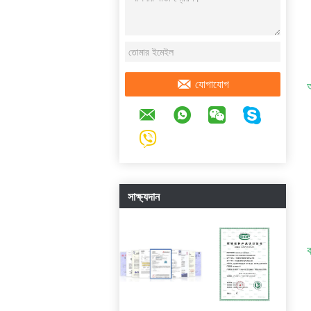
অ
যোগাযোগ
সাক্ষ্যদান
ক