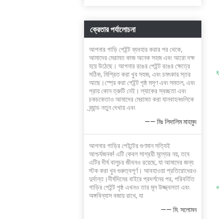
ক্রেতার পর্যালোচনা
আপনার গাড়ি পেইন্ট ব্যবহার করার পর থেকে,
আমাদের মেরামত কাজ অনেক সহজ এবং আরো দক্ষ
হয়ে উঠেছে। আপনার রঙের পেইন্ট রঙের ক্ষেত্রে
সঠিক, মিশ্রিত করা খুব সহজ, এবং চমৎকার স্তর
আছে।স্প্রে করা পেইন্ট পৃষ্ঠ মসৃণ এবং সমতল, এবং
প্রায় কোন ত্রুটি নেই। ল্যাকের স্বচ্ছতা এবং
চকচকেতাও আমাদের মেরামত করা যানবাহনগুলিকে
ব্র্যান্ড নতুন দেখায় এবং
—— মিঃ লিদালিম মাহমুদ
আপনার গাড়ির পেইন্টের গুণমান সত্যিই
আশ্চর্যজনক! এটি কেবল সাশ্রয়ী মূল্যের নয়, তবে
এটির দীর্ঘ বালুচর জীবনও রয়েছে, যা আমাদের জন্য
স্টক করা খুব গুরুত্বপূর্ণ। আবহাওয়া প্রতিরোধেরও
দুর্দান্ত।দীর্ঘদিনের বাইরে প্রদর্শনের পর, পরিবর্তিত
গ
গাড়ির পেইন্ট পৃষ্ঠ এখনও তার মূল উজ্জ্বলতা এবং
অঙ্গবিন্যাস বজায় রাখে, যা
—— মি. সলোমন