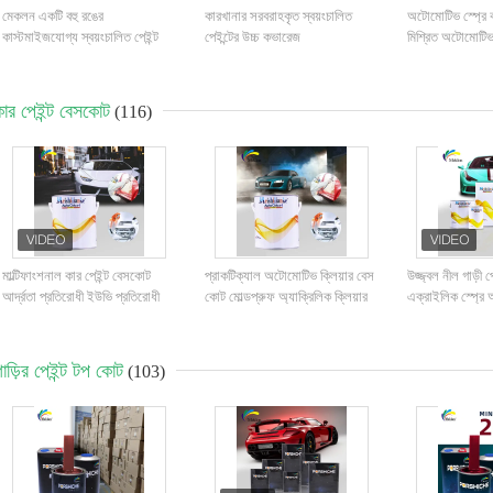
মেকলন একটি বহু রঙের
কারখানার সরবরাহকৃত স্বয়ংচালিত
অটোমোটিভ স্প্রে ক
কাস্টমাইজযোগ্য স্বয়ংচালিত পেইন্ট
পেইন্টের উচ্চ কভারেজ
মিশ্রিত অটোমোটিভ
প্রস্তুতকারক
পেইন্ট
কার পেইন্ট বেসকোট
(116)
মাল্টিফাংশনাল কার পেইন্ট বেসকোট
প্রাকটিক্যাল অটোমোটিভ ক্লিয়ার বেস
উজ্জ্বল নীল গাড়ী 
আর্দ্রতা প্রতিরোধী ইউভি প্রতিরোধী
কোট মোল্ডপ্রুফ অ্যাক্রিলিক ক্লিয়ার
এক্রাইলিক স্প্রে 
কোট গাড়িগুলির জন্য
াড়ির পেইন্ট টপ কোট
(103)