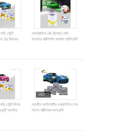
ড়ি পেইন্ট
অ্যাক্রিলিক 2K ক্লিয়ার কোট
রুফ 2K ক্লিয়ার
হার্ডেনার মাল্টিপার্পস আর্দ্রতা প্রতিরোধী
0.95kg
াড়ি পেইন্ট থিনার
গন্ধহীন অটোমোটিভ এক্রাইলিক লেক
্যান্টি অ্যাসিড
পাতলা মাল্টিস্কেন জলরোধী