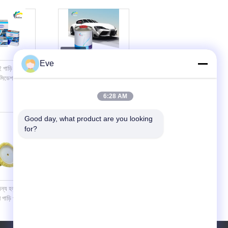
Eve
গাড়ি পেইন্ট
অ্যান্টি-আব্রেশন অটো পেইন্ট প্রাইমার
ক্সিডেশন
রাসায়নিক প্রতিরোধী আবহাওয়া
্প্রে পেইন্ট
প্রতিরোধী
6:28 AM
Good day, what product are you looking 
for?
জন্য হলুদ সাদা
2K ক্ষতিকারক গাড়ি বিশদ সরবরাহ
 গাড়ি পরিষ্কারের
পেইন্ট অটো রিফিনিশ জন্য টেকসই
তাপরোধী