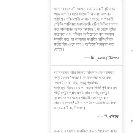
আপনার সঙ্গে এটা আমাদের জন্য একটি বুদ্ধিমান
পছন্দ আপনার সাথে সহযোগিতা করা. আপনার
প্রাইমার শক্তিশালী আঠালো আছে, যা পরবর্তী
পেইন্টিং প্রক্রিয়া জন্য একটি কঠিন ভিত্তি স্থাপন
করে.হার্ডনারের প্রভাব অসাধারণ, যা পেইন্ট পৃষ্ঠের
কঠোরতা এবং পরিধান প্রতিরোধের ব্যাপকভাবে
উন্নতি করে, যা আমাদের উত্পাদিত গাড়িগুলিকে
মানের দিক থেকে আরও প্রতিযোগিতামূলক করে
তোলে।
প
—— মি. চুকওয়ানু চিজিওকে
আমি আমার গাড়ি নিজেই আঁকলাম এবং আপনার
পণ্যটি বেছে নিয়েছি। অপারেশনটি সহজ এবং
সহজেই বোঝা যায়, কিন্তু প্রভাবটি
অপ্রত্যাশিতভাবে ভাল।রঙের পেইন্ট পূর্ণ এবং মূল
গাড়ী পেইন্ট প্রায় একইতোমার গাড়ির পেইন্ট
ব্যবহারের পর আমার গাড়িটা যেন নতুন করে
সাজানো হয়েছে! এই ভাল পর্যালোচনাগুলি আমাদের
জন্য একটি বড় উৎসাহ।
—— মি. ওনিইকা
ক
মেকলনের সাথে সহযোগিতা করতে পেরে আমরা খুব