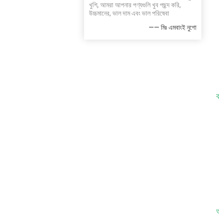
খুশি, আমরা আপনার পণ্যগুলি খুব পছন্দ করি,
উচ্চমানের, ভাল দাম এবং ভাল পরিষেবা
—— মিঃ এমবাংই নুগো
ক
অ