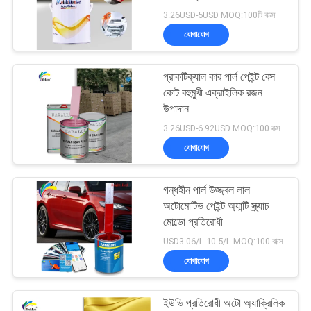
আবেদন
3.26USD-5USD MOQ:100টি বাক্স
যোগাযোগ
সাইট
37
ম্যাপ
প্রাকটিক্যাল কার পার্ল পেইন্ট বেস
কার পার্ল পেইন্ট
কোট বহুমুখী এক্রাইলিক রজন
উপাদান
গোপনীয়তা
3.26USD-6.92USD MOQ:100 বক্স
নীতি
যোগাযোগ
গন্ধহীন পার্ল উজ্জ্বল লাল
22
অটোমোটিভ পেইন্ট অ্যান্টি স্ক্র্যাচ
মোল্ডো প্রতিরোধী
ধাতব সিলভার কার পেইন্ট
USD3.06/L-10.5/L MOQ:100 বাক্স
যোগাযোগ
ইউভি প্রতিরোধী অটো অ্যাক্রিলিক