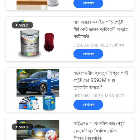
যোগাযোগ
মান
লাল আয়রন অক্সাইড গাড়ি পেইন্ট
নিয়ন্ত্রণ
105
শীর্ষ কোট দ্রাবক প্রতিরোধী আর্দ্রতা
প্রতিরোধী
গাড়ির পেইন্ট টপ কোট
আমাদের
3.26USD-5USD MOQ:100টি বাক্স
যোগাযোগ
সাথে
যোগাযোগ
মহাসাগর নীল প্রস্তুত মিশ্রিত গাড়ী
করুন
পেইন্ট হন্ডা B593M জন্য
ব্যবহারিক জলরোধী
12
USD3.06/L-10.5/L MOQ:100টি বাক্স
খবর
যোগাযোগ
অটো পলিস্টার পিট্টি
উদ্ধৃতির
আইএসও 1 কে সলিড কার পেইন্ট
জন্য
বেসকোট অ্যাক্রিলিক রেসিন
উপকরণ ব্যবহারিক