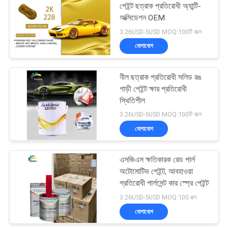
পেইন্ট ছত্রাক প্রতিরোধী অ্যান্টি-
অক্সিডেশন OEM
26
3.26USD-5USD MOQ:100টি বাক্স
যোগাযোগ
গাড়ী পরিষ্কার কোট বার্নিশ
নীল ছত্রাক প্রতিরোধী সলিড রঙ
গাড়ী পেইন্ট ক্ষার প্রতিরোধী
স্থিতিশীল
3.26USD-5USD MOQ:100টি বাক্স
যোগাযোগ
62
এসজিএস ক্ষতিকারক রেড পার্ল
প্রস্তুত মিশ্রিত গাড়ি পেইন্ট
অটোমোটিভ পেইন্ট, আবহাওয়া
প্রতিরোধী পার্লসেন্ট কার স্প্রে পেইন্ট
3.26USD-5USD MOQ:100 বক্স
যোগাযোগ