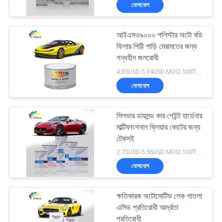
যোগাযোগ
মান
আইএসও৯০০০ পলিস্টার অটো বডি
নিয়ন্ত্রণ
105
ফিলার পিট্টি গাড়ি মেরামতের জন্য
গন্ধহীন জলরোধী
গাড়ির পেইন্ট টপ কোট
আমাদের
4.05USD-5.34USD MOQ:100টি বাক্স
যোগাযোগ
সাথে
যোগাযোগ
সিলভার ডায়মন্ড কার পেইন্ট হার্ডেনার
করুন
মাল্টিফাংশনাল ক্লিয়ার কোটের জন্য
টেকসই
12
2.73USD-5.56USD MOQ:100টি বাক্স
খবর
যোগাযোগ
অটো পলিস্টার পিট্টি
উদ্ধৃতির
ক্ষতিকারক অটোমোটিভ লেক পাতলা
জন্য
এসিড প্রতিরোধী আর্দ্রতা
প্রতিরোধী