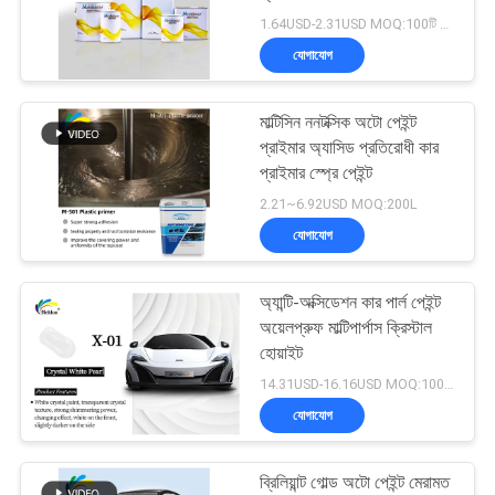
আবেদন
1.64USD-2.31USD MOQ:100টি বাক্স
যোগাযোগ
সাইট
37
ম্যাপ
মাল্টিসিন ননটক্সিক অটো পেইন্ট
কার পার্ল পেইন্ট
প্রাইমার অ্যাসিড প্রতিরোধী কার
প্রাইমার স্প্রে পেইন্ট
গোপনীয়তা
2.21~6.92USD MOQ:200L
নীতি
যোগাযোগ
অ্যান্টি-অক্সিডেশন কার পার্ল পেইন্ট
22
অয়েলপ্রুফ মাল্টিপার্পাস ক্রিস্টাল
হোয়াইট
ধাতব সিলভার কার পেইন্ট
14.31USD-16.16USD MOQ:100টি বাক্স
যোগাযোগ
ব্রিলিয়ান্ট গোল্ড অটো পেইন্ট মেরামত