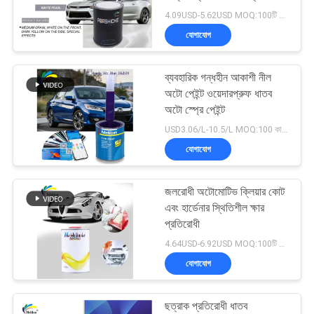
আবেদন
4.09USD-5.62USD MOQ:100টি বাক্স
যোগাযোগ
সাইট
37
ম্যাপ
ব্যবহারিক গন্ধহীন আকাশী নীল
কার পার্ল পেইন্ট
অটো পেইন্ট ওয়েদারপ্রুফ ধাতব
অটো স্প্রে পেইন্ট
গোপনীয়তা
USD3.06/L-10.5/L MOQ:100 কার্টুন
নীতি
যোগাযোগ
জলরোধী অটোমোটিভ ক্লিয়ার কোট
22
এবং হার্ডেনার স্থিতিশীল ক্ষার
প্রতিরোধী
ধাতব সিলভার কার পেইন্ট
4.64USD-6.92USD MOQ:100টি বাক্স
যোগাযোগ
ছত্রাক প্রতিরোধী ধাতব