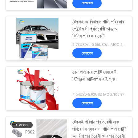
যোগাযোগ
মান
টেকসই অ-বিষাক্ত গাড়ি পরিষ্কার
নিয়ন্ত্রণ
105
পেইন্ট ঘর্ষণ প্রতিরোধী ডায়মন্ড
ফিনিস পরিষ্কার কোট
গাড়ির পেইন্ট টপ কোট
আমাদের
2.73USD/L-5.56USD/L MOQ:200L
যোগাযোগ
সাথে
যোগাযোগ
রেড পার্ল কার পেইন্ট বেসকোট
করুন
হিটপ্রুফ মাল্টিপার্পস হাই গ্লস
12
4.64USD-6.92USD MOQ:100 বক্স
খবর
যোগাযোগ
অটো পলিস্টার পিট্টি
উদ্ধৃতির
টেকসই পরিধান প্রতিরোধী এবং
জন্য
পরিবেশ বান্ধব সাদা গাড়ি পার্ল পেইন্ট
আর্দ্রতা প্রতিরোধী ক্ষার প্রতিরোধী