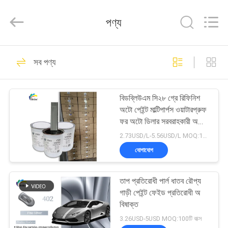
Meklon
Chemical
Technology
পণ্য
Co.,
Ltd..
All
Rights
বাড়ি
Reserved.
569
সব পণ্য
রিফিনিশ কার পেইন্ট
পণ্য
বিডব্লিউএম সি২৮ গ্রে রিফিনিশ
অটো পেইন্ট মাল্টিপার্পস ওয়াটারপ্রুফ
ভিডিও
ফর অটো ডিলার সরবরাহকারী অটো
পেইন্ট
2.73USD/L-5.56USD/L MOQ:100টি বাক্স
আমাদের
যোগাযোগ
117
সম্পর্কে
তাপ প্রতিরোধী পার্ল ধাতব রৌপ্য
কার পেইন্ট বেসকোট
গাড়ী পেইন্ট ফেইড প্রতিরোধী অ
কারখানা
বিষাক্ত
ভ্রমণ
3.26USD-5USD MOQ:100টি বাক্স