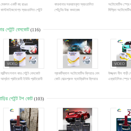
মেকলন একটি বহু রঙের
কারখানার সরবরাহকৃত স্বয়ংচালিত
অটোমোটিভ স্প্রে ক
কাস্টমাইজযোগ্য স্বয়ংচালিত পেইন্ট
পেইন্টের উচ্চ কভারেজ
মিশ্রিত অটোমোটিভ
প্রস্তুতকারক
পেইন্ট
কার পেইন্ট বেসকোট
(116)
মাল্টিফাংশনাল কার পেইন্ট বেসকোট
প্রাকটিক্যাল অটোমোটিভ ক্লিয়ার বেস
উজ্জ্বল নীল গাড়ী 
আর্দ্রতা প্রতিরোধী ইউভি প্রতিরোধী
কোট মোল্ডপ্রুফ অ্যাক্রিলিক ক্লিয়ার
এক্রাইলিক স্প্রে 
কোট গাড়িগুলির জন্য
াড়ির পেইন্ট টপ কোট
(103)