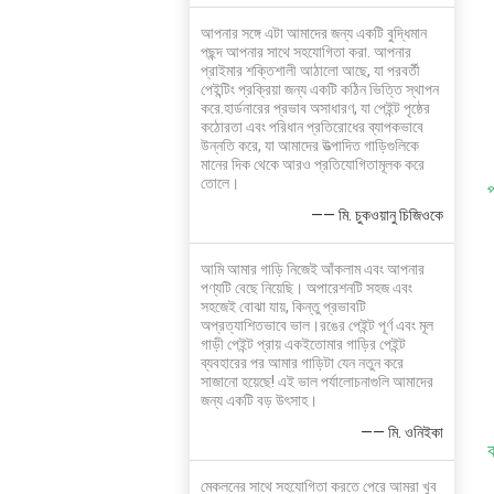
আপনার সঙ্গে এটা আমাদের জন্য একটি বুদ্ধিমান
পছন্দ আপনার সাথে সহযোগিতা করা. আপনার
প্রাইমার শক্তিশালী আঠালো আছে, যা পরবর্তী
পেইন্টিং প্রক্রিয়া জন্য একটি কঠিন ভিত্তি স্থাপন
করে.হার্ডনারের প্রভাব অসাধারণ, যা পেইন্ট পৃষ্ঠের
কঠোরতা এবং পরিধান প্রতিরোধের ব্যাপকভাবে
উন্নতি করে, যা আমাদের উত্পাদিত গাড়িগুলিকে
মানের দিক থেকে আরও প্রতিযোগিতামূলক করে
তোলে।
প
—— মি. চুকওয়ানু চিজিওকে
আমি আমার গাড়ি নিজেই আঁকলাম এবং আপনার
পণ্যটি বেছে নিয়েছি। অপারেশনটি সহজ এবং
সহজেই বোঝা যায়, কিন্তু প্রভাবটি
অপ্রত্যাশিতভাবে ভাল।রঙের পেইন্ট পূর্ণ এবং মূল
গাড়ী পেইন্ট প্রায় একইতোমার গাড়ির পেইন্ট
ব্যবহারের পর আমার গাড়িটা যেন নতুন করে
সাজানো হয়েছে! এই ভাল পর্যালোচনাগুলি আমাদের
জন্য একটি বড় উৎসাহ।
—— মি. ওনিইকা
ক
মেকলনের সাথে সহযোগিতা করতে পেরে আমরা খুব