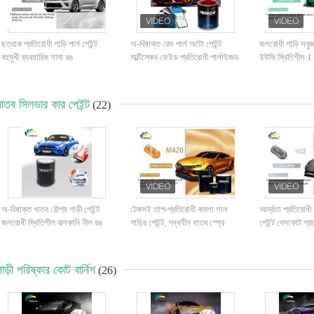
ছত্রাক প্রতিরোধী গাড়ি পার্ল পেইন্ট
অ-বিষাক্ত রেড পার্ল অটো পেইন্ট
জলরোধী গাড়ি সবুজ পা
বহুমুখী ব্যবহারিক সাদা রঙ
মাল্টিস্কেন ফেইড প্রতিরোধী পার্লাইজড
ইউভি স্থিতিশীল 
কার পেইন্ট
বডি জন্য
ধাতব সিলভার কার পেইন্ট
(22)
অ-বিষাক্ত ধাতব রৌপ্য গাড়ী পেইন্ট
টেকসই তাপ-প্রতিরোধী কমলা লাল
আর্দ্রতা প্রতিরোধী
জলরোধী স্থিতিশীল ঝলকানি নীল রঙ
গাড়ির পেইন্ট, গন্ধহীন ধাতব স্প্রে
পেইন্ট বেসকোট প্রাক
পেইন্ট গাড়ির জন্য
ইউভি
াড়ী পরিষ্কার কোট বার্নিশ
(26)