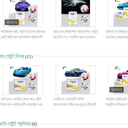
ক্ষতিকারক গাড়ি পেইন্ট হার্ডেনার ক্লিয়ার
আইএসও স্থিতিশীল স্বয়ংচালিত পেইন্ট
টেকসই অ-বিষাক্ত গা
কোট মাল্টিস্কেন রাসায়নিক প্রতিরোধী
হার্ডেনার সহ, গন্ধহীন দ্রুত হার্ডেনার
হার্ডেনার মোল্ডোপ্
ক্লিয়ার কোটের জন্য
লেপ জন্য
ার পেইন্ট থিনার
(11)
আইএসও ওয়াটার-বেসড কার পেইন্ট
এসজিএস তেলরোধী বার্ণিশ
আর্দ্রতা প্রতিরোধী গ
থিনার মলদ প্রতিরোধী ব্যবহারিক এবং
পাতলাকারক গাড়ির রঙে মৃদুতা-নিরোধী
বহুমুখী অ-বিষাক্ত অ
দক্ষ এবং দ্রুত শুকানোর
পেইন্ট থিনার অটোমোবাইল
টো পেইন্ট প্রাইমার
(6)