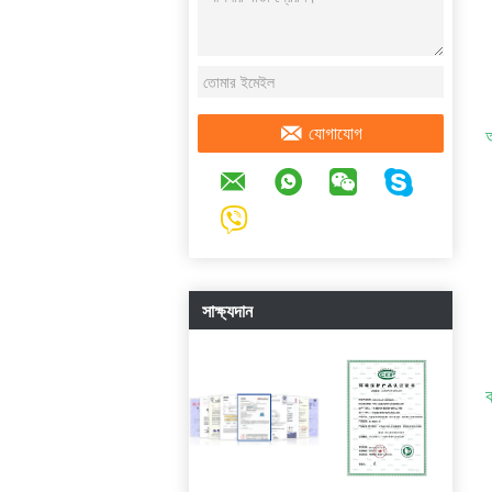
অ
যোগাযোগ
সাক্ষ্যদান
ক