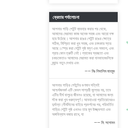
ক্রেতার পর্যালোচনা
আপনার গাড়ি পেইন্ট ব্যবহার করার পর থেকে,
আমাদের মেরামত কাজ অনেক সহজ এবং আরো দক্ষ
হয়ে উঠেছে। আপনার রঙের পেইন্ট রঙের ক্ষেত্রে
সঠিক, মিশ্রিত করা খুব সহজ, এবং চমৎকার স্তর
আছে।স্প্রে করা পেইন্ট পৃষ্ঠ মসৃণ এবং সমতল, এবং
প্রায় কোন ত্রুটি নেই। ল্যাকের স্বচ্ছতা এবং
চকচকেতাও আমাদের মেরামত করা যানবাহনগুলিকে
ব্র্যান্ড নতুন দেখায় এবং
—— মিঃ লিদালিম মাহমুদ
আপনার গাড়ির পেইন্টের গুণমান সত্যিই
আশ্চর্যজনক! এটি কেবল সাশ্রয়ী মূল্যের নয়, তবে
এটির দীর্ঘ বালুচর জীবনও রয়েছে, যা আমাদের জন্য
স্টক করা খুব গুরুত্বপূর্ণ। আবহাওয়া প্রতিরোধেরও
দুর্দান্ত।দীর্ঘদিনের বাইরে প্রদর্শনের পর, পরিবর্তিত
গ
গাড়ির পেইন্ট পৃষ্ঠ এখনও তার মূল উজ্জ্বলতা এবং
অঙ্গবিন্যাস বজায় রাখে, যা
—— মি. সলোমন