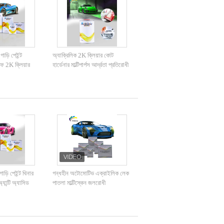
ড়ি পেইন্ট
অ্যাক্রিলিক 2K ক্লিয়ার কোট
রুফ 2K ক্লিয়ার
হার্ডেনার মাল্টিপার্পস আর্দ্রতা প্রতিরোধী
0.95kg
াড়ি পেইন্ট থিনার
গন্ধহীন অটোমোটিভ এক্রাইলিক লেক
্যান্টি অ্যাসিড
পাতলা মাল্টিস্কেন জলরোধী