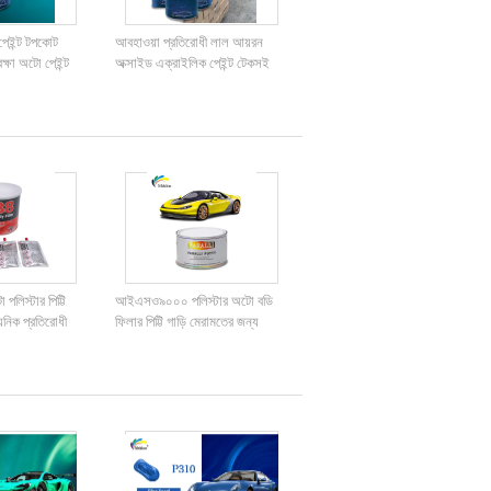
 পেইন্ট টপকোট
আবহাওয়া প্রতিরোধী লাল আয়রন
রক্ষা অটো পেইন্ট
অক্সাইড এক্রাইলিক পেইন্ট টেকসই
ালিত রিফিনিশ পেইন্ট
বহুমুখী
পলিস্টার পিট্টি
আইএসও৯০০০ পলিস্টার অটো বডি
য়নিক প্রতিরোধী
ফিলার পিট্টি গাড়ি মেরামতের জন্য
গন্ধহীন জলরোধী