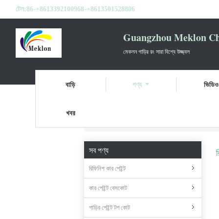
টেল:
86-+8613392100968-+8613501528806
Guangzhou Meklon Che
মেকলন গাড়ির রং সারা বিশ্বে উজ্জ্বল
বাড়ি
পণ্য
ভিডিও
খবর
বাড়ি
পণ্য
সব পণ্য
র
রিফিনিশ কার পেইন্ট
কার পেইন্ট বেসকোট
গাড়ির পেইন্ট টপ কোট