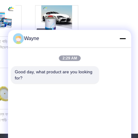
Wayne
গাড়ি পেইন্ট
অ্যান্টি-আব্রেশন অটো পেইন্ট প্রাইমার
ক্সিডেশন
রাসায়নিক প্রতিরোধী আবহাওয়া
্প্রে পেইন্ট
প্রতিরোধী
2:29 AM
Good day, what product are you looking 
for?
জন্য হলুদ সাদা
2K ক্ষতিকারক গাড়ি বিশদ সরবরাহ
 গাড়ি পরিষ্কারের
পেইন্ট অটো রিফিনিশ জন্য টেকসই
তাপরোধী