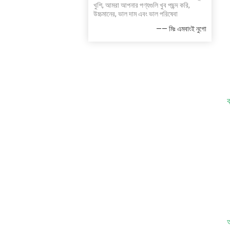
খুশি, আমরা আপনার পণ্যগুলি খুব পছন্দ করি,
উচ্চমানের, ভাল দাম এবং ভাল পরিষেবা
—— মিঃ এমবাংই নুগো
ক
অ