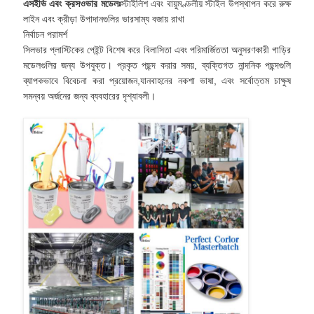
এসইভি এবং ক্রসওভার মডেলঃ
স্টাইলিশ এবং বায়ুমণ্ডলীয় স্টাইল উপস্থাপন করে রুক্ষ
লাইন এবং ক্রীড়া উপাদানগুলির ভারসাম্য বজায় রাখা
নির্বাচন পরামর্শ
সিলভার প্লাস্টিকের পেইন্ট বিশেষ করে বিলাসিতা এবং পরিমার্জিততা অনুসরণকারী গাড়ির
মডেলগুলির জন্য উপযুক্ত। প্রকৃত পছন্দ করার সময়, ব্যক্তিগত নান্দনিক পছন্দগুলি
ব্যাপকভাবে বিবেচনা করা প্রয়োজন,যানবাহনের নকশা ভাষা, এবং সর্বোত্তম চাক্ষুষ
সমন্বয় অর্জনের জন্য ব্যবহারের দৃশ্যাবলী।