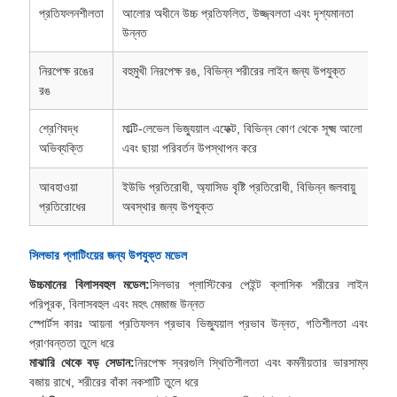
প্রতিফলনশীলতা
আলোর অধীনে উচ্চ প্রতিফলিত, উজ্জ্বলতা এবং দৃশ্যমানতা
উন্নত
নিরপেক্ষ রঙের
বহুমুখী নিরপেক্ষ রঙ, বিভিন্ন শরীরের লাইন জন্য উপযুক্ত
রঙ
শ্রেণিবদ্ধ
মাল্টি-লেভেল ভিজ্যুয়াল এফেক্ট, বিভিন্ন কোণ থেকে সূক্ষ্ম আলো
অভিব্যক্তি
এবং ছায়া পরিবর্তন উপস্থাপন করে
আবহাওয়া
ইউভি প্রতিরোধী, অ্যাসিড বৃষ্টি প্রতিরোধী, বিভিন্ন জলবায়ু
প্রতিরোধের
অবস্থার জন্য উপযুক্ত
সিলভার প্লাটিংয়ের জন্য উপযুক্ত মডেল
উচ্চমানের বিলাসবহুল মডেল:
সিলভার প্লাস্টিকের পেইন্ট ক্লাসিক শরীরের লাইন
পরিপূরক, বিলাসবহুল এবং মহৎ মেজাজ উন্নত
স্পোর্টস কারঃ আয়না প্রতিফলন প্রভাব ভিজ্যুয়াল প্রভাব উন্নত, গতিশীলতা এবং
প্রাণবন্ততা তুলে ধরে
মাঝারি থেকে বড় সেডান:
নিরপেক্ষ স্বরগুলি স্থিতিশীলতা এবং কমনীয়তার ভারসাম্য
বজায় রাখে, শরীরের বাঁকা নকশাটি তুলে ধরে