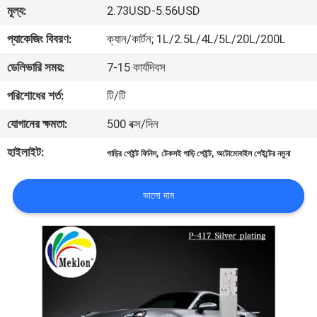
মূল্য:
2.73USD-5.56USD
মান
প্যাকেজিং বিবরণ:
ক্যান/কার্টন; 1L/2.5L/4L/5L/20L/200L
নিয়ন্ত্রণ
ডেলিভারি সময়:
7-15 কার্যদিবস
পরিশোধের শর্ত:
টি/টি
আমাদের
যোগানের ক্ষমতা:
500 বক্স/দিন
সাথে
হাইলাইট:
,
,
যোগাযোগ
গাড়ির পেইন্ট ফিনিস
টেকসই গাড়ি পেইন্ট
অটোমোবাইল পেইন্টের নমুনা
করুন
ভালো দাম
খবর
উদ্ধৃতির
জন্য