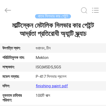
Meklon
Chemical
Technology
Co.,
Ltd..
ধাতব সিলভার কার পেইন্ট
All
Rights
মাল্টিস্কেন মেটালিক সিলভার কার পেইন্ট
বাড়ি
Reserved.
আর্দ্রতা প্রতিরোধী অ্যান্টি স্ক্র্যাচ
পণ্য
উৎপত্তি স্থল:
গুয়াংডং, চীন
ভিডিও
পরিচিতিমুলক নাম:
Meklon
সাক্ষ্যদান:
ISO,MSDS,SGS
আমাদের
মডেল নম্বার:
P-417 সিলভার প্রলেপ
সম্পর্কে
দলিল:
finishing paint.pdf
কারখানা
ন্যূনতম চাহিদার
100টি বাক্স
পরিমাণ:
ভ্রমণ