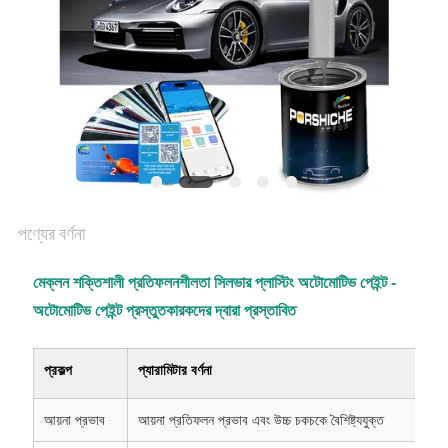
আবেদন
SITEMAP
গোপনীয়তা
নীতি
পণ্যের বর্ণনা
মেক্লন শক্তিশালী প্রতিফলনশীলতা সিলভার প্লাস্টিং অটোমোটিভ পেইন্ট -
অটোমোটিভ পেইন্ট প্রস্তুতকারকদের দ্বারা প্রস্তাবিত
প্রকল্প
প্যারামিটার বর্ণনা
আয়না প্রভাব
আয়না প্রতিফলন প্রভাব এবং উচ্চ চকচকে বৈশিষ্ট্যযুক্ত