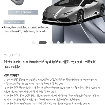
আবেদন
সাইট
ম্যাপ
গোপনীয়তা
নীতি
পণ্যের বর্ণনা
বিশেষ অফার: ১কে সিলভার পার্ল অ্যাক্রিলিক পেইন্ট স্প্রে করা - পাইকারি
ক্রয় সমর্থিত
কেন আমরা?
১. কোম্পানিটি চীনের স্বয়ংচালিত পরিশোধিত পেইন্টের শীর্ষস্থানীয় পেশাদার প্রস্তুতকারক, যা
এই ক্ষেত্রে উচ্চ স্তরের দক্ষতা এবং অভিজ্ঞতার ইঙ্গিত দেয়।
২. কোম্পানিটি উল্লেখযোগ্য বার্ষিক প্রবৃদ্ধি অর্জন করেছে, বাজারে ৩০% পর্যন্ত বৃদ্ধি হয়েছে, যা
তাদের পণ্যের জন্য শক্তিশালী চাহিদার ইঙ্গিত দেয়।
৩. কোম্পানিটি গাড়ি পেইন্ট শিল্পে চীনের ফ্যাশন প্রভাবশালী এবং উদ্ভাবনী ব্র্যান্ড হিসেবে স্বীকৃত,
যা প্রবণতাগুলির শীর্ষে থাকার এবং উদ্ভাবন চালনার প্রতিশ্রুতি নির্দেশ করে।
৪. কোম্পানি গুণমান নিয়ন্ত্রণ এবং স্থিতিশীল পণ্যের পারফরম্যান্সের উপর জোর দেয়, যা