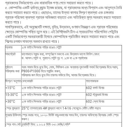
গ্রাহকদের নির্ভরযোগ্য এবং ধারাবাহিক পণ্য পেতে সহায়তা করতে পারে।
৫. কোম্পানির একটি দুর্দান্ত ব্র্যান্ড ইমেজ রয়েছে, যা গ্রাহকদের মধ্যে বিশ্বাস এবং আনুগত্য তৈরি
করতে সহায়তা করতে পারে। এছাড়াও, তাদের উন্নত কালার মিশ্রণ ব্যবস্থা এবং চমৎকার
গ্রাহক পরিষেবা ব্যবস্থা গ্রাহক অভিজ্ঞতা বাড়াতে এবং অতিরিক্ত মূল্য সরবরাহ করতে সহায়তা
করতে পারে।
সামগ্রিকভাবে, এই অনুচ্ছেদটি দক্ষতা, বৃদ্ধি, উদ্ভাবন, গুণমান নিয়ন্ত্রণ এবং গ্রাহক পরিষেবার
ক্ষেত্রে কোম্পানির শক্তি তুলে ধরে। এই বৈশিষ্ট্যগুলি চীন-এ স্বয়ংচালিত পরিশোধিত পেইন্টের
একটি নির্ভরযোগ্য সরবরাহকারী হিসাবে কোম্পানিকে প্রতিষ্ঠিত করতে সহায়তা করতে পারে এবং
শিল্পের চলমান সাফল্যে অবদান রাখতে পারে।
প্রকার
১কে ফাইন সিলভার গাড়ির রঙের পেইন্ট
সাবস্ট্রেট
ভালোভাবে স্যান্ড করা, সম্পূর্ণরূপে শুকনো এবং বিদ্যমান ভালো ফিনিশ যেমন:
ক. আসল পেইন্ট খ. পুরাতন পেইন্ট দৃঢ় গ. ১কে বা ২কে প্রাইমার
পৃষ্ঠতল
গরম সাবান দিয়ে ধুয়ে নিন, মোম, সিলিকন এবং অন্যান্য দূষণকারী পদার্থ ডিগ্রেজার দিয়ে সরান,
পরিষ্কার করা
P800-P1000 দিয়ে স্যান্ডিং করুন,
পরিষ্কার জল দিয়ে ধুয়ে নিন তারপর শুকিয়ে নিন, আবার ডিগ্রেজার দিয়ে।
মিশ্রণ অনুপাত
বেসকোয়াট
পাতলাকারক
<15°C
১কে ফাইন সিলভার গাড়ির রঙের পেইন্ট
602 ফাস্ট থিনার
15-30°C
১কে ফাইন সিলভার গাড়ির রঙের পেইন্ট
602 স্ট্যান্ডার্ড থিনার
>30°C
১কে ফাইন সিলভার গাড়ির রঙের পেইন্ট
602 স্লো থিনার
স্প্রে সান্দ্রতা
25°C তাপমাত্রায় 4# সান্দ্রতা কাপে 14-16 সেকেন্ডে ফোঁটা ফোঁটা পড়বে
পুনরায় চিকিৎসা
স্প্রে করার পরে, ১০-২০ মিনিট বায়ু-শুকানোর সময় দিন, তারপর অবিলম্বে ক্লিয়ার কোট স্প্রে
করুন।
স্প্রে গান সেট
গ্র্যাভিটি ফিড: ১.২-১.৫ মিমি ৩-৫ কেজি/সেমি²