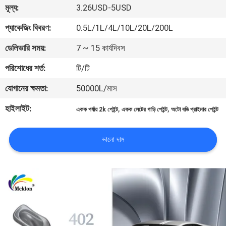
মূল্য:
3.26USD-5USD
মান
প্যাকেজিং বিবরণ:
0.5L/1L/4L/10L/20L/200L
নিয়ন্ত্রণ
ডেলিভারি সময়:
7 ~ 15 কার্যদিবস
পরিশোধের শর্ত:
টি/টি
আমাদের
যোগানের ক্ষমতা:
50000L/মাস
সাথে
হাইলাইট:
,
,
যোগাযোগ
একক পর্যায় 2k পেইন্ট
একক লেটের গাড়ি পেইন্ট
অটো বডি প্রাইমার পেইন্ট
করুন
ভালো দাম
খবর
উদ্ধৃতির
জন্য