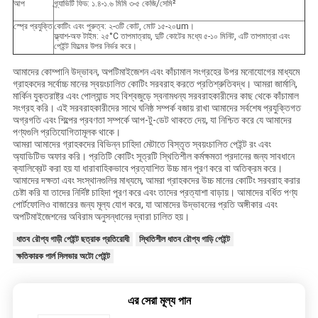
আপ
গ্র্যাভিটি ফিড: ১.৪-১.৬ মিমি ৩-৫ কেজি/সেমি²
স্প্রে প্রযুক্তি
কোটিং এবং পুরুত্ব: ২-৩টি কোট, মোট ১৫-২০um।
ফ্ল্যাশ-অফ টাইম: ২৫°C তাপমাত্রায়, দুটি কোটের মধ্যে ৫-১০ মিনিট, এটি তাপমাত্রা এবং
পেইন্ট ফিল্মের উপর নির্ভর করে।
আমাদের কোম্পানি উদ্ভাবন, অপটিমাইজেশন এবং কাঁচামাল সংগ্রহের উপর মনোযোগের মাধ্যমে
গ্রাহকদের সর্বোচ্চ মানের স্বয়ংচালিত কোটিং সরবরাহ করতে প্রতিশ্রুতিবদ্ধ। আমরা জার্মানি,
মার্কিন যুক্তরাষ্ট্র এবং পোল্যান্ড সহ বিশ্বজুড়ে স্বনামধন্য সরবরাহকারীদের কাছ থেকে কাঁচামাল
সংগ্রহ করি। এই সরবরাহকারীদের সাথে ঘনিষ্ঠ সম্পর্ক বজায় রাখা আমাদের সর্বশেষ প্রযুক্তিগত
অগ্রগতি এবং শিল্পের প্রবণতা সম্পর্কে আপ-টু-ডেট থাকতে দেয়, যা নিশ্চিত করে যে আমাদের
পণ্যগুলি প্রতিযোগিতামূলক থাকে।
আমরা আমাদের গ্রাহকদের বিভিন্ন চাহিদা মেটাতে বিস্তৃত স্বয়ংচালিত পেইন্ট রং এবং
অ্যাডিটিভ অফার করি। প্রতিটি কোটিং সূত্রটি স্থিতিশীল কর্মক্ষমতা প্রদানের জন্য সাবধানে
ক্যালিব্রেট করা হয় যা ধারাবাহিকভাবে প্রত্যাশিত উচ্চ মান পূরণ করে বা অতিক্রম করে।
আমাদের দক্ষতা এবং সংস্থানগুলির মাধ্যমে, আমরা গ্রাহকদের উচ্চ মানের কোটিং সরবরাহ করার
চেষ্টা করি যা তাদের নির্দিষ্ট চাহিদা পূরণ করে এবং তাদের প্রত্যাশা বাড়ায়। আমাদের বর্ধিত পণ্য
পোর্টফোলিও বাজারের জন্য মূল্য যোগ করে, যা আমাদের উদ্ভাবনের প্রতি অঙ্গীকার এবং
অপটিমাইজেশনের অবিরাম অনুসন্ধানের দ্বারা চালিত হয়।
ধাতব রৌপ্য গাড়ী পেইন্ট ছত্রাক প্রতিরোধী
স্থিতিশীল ধাতব রৌপ্য গাড়ি পেইন্ট
ক্ষতিকারক পার্ল সিলভার অটো পেইন্ট
এর সেরা মূল্য পান