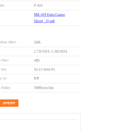
বার:
P-410
MK-410 Extra Coarse
Sliver(...S).pdf
চাহিদার পরিমাণ:
200L
2.73USD/L-5.56USD/L
ং বিবরণ:
কার্টুন
 সময়:
10-15 কাজের দিন
 শর্ত:
টি/টি
Ability:
500Boxes/day
যোগাযোগ