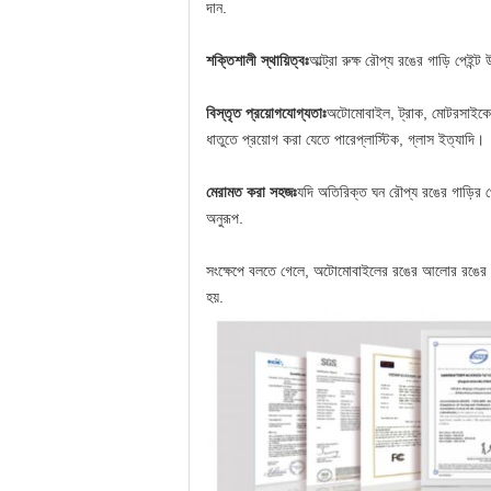
দান.
শক্তিশালী স্থায়িত্বঃ
আল্ট্রা রুক্ষ রৌপ্য রঙের গাড়ি পেইন্
বিস্তৃত প্রয়োগযোগ্যতাঃ
অটোমোবাইল, ট্রাক, মোটরসাইকেল,
ধাতুতে প্রয়োগ করা যেতে পারেপ্লাস্টিক, গ্লাস ইত্যাদি।
মেরামত করা সহজঃ
যদি অতিরিক্ত ঘন রৌপ্য রঙের গাড়ির পেইন্
অনুরূপ.
সংক্ষেপে বলতে গেলে, অটোমোবাইলের রঙের আলোর রঙের রঙের
হয়.