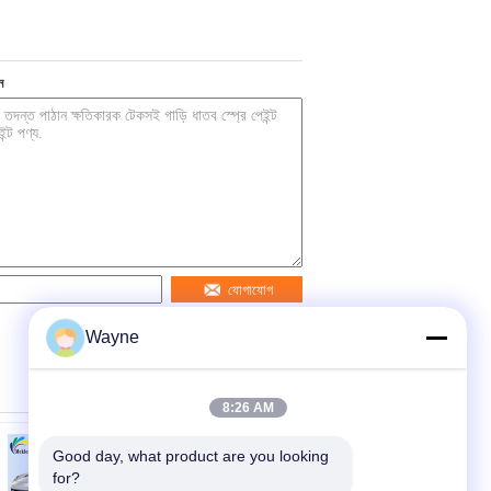
ন
যোগাযোগ
Wayne
8:26 AM
Good day, what product are you looking 
for?