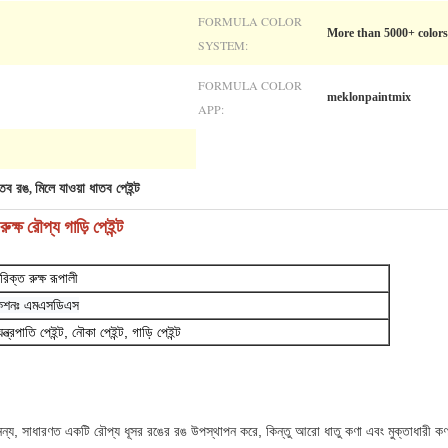
FORMULA COLOR
More than 5000+ colors
SYSTEM:
FORMULA COLOR
meklonpaintmix
APP:
াতব রঙ
মিলে যাওয়া ধাতব পেইন্ট
,
রুক্ষ রৌপ্য গাড়ি পেইন্ট
িক্ত রুক্ষ রূপালী
িকেশনঃ এমএসডিএস
যন্ত্রপাতি পেইন্ট, নৌকা পেইন্ট, গাড়ি পেইন্ট
নন্য, সাধারণত একটি রৌপ্য ধূসর রঙের রঙ উপস্থাপন করে, কিন্তু আরো ধাতু কণা এবং মুক্তাধারী কণা 