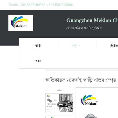
টেল:
86-+8613392100968-+8613501528806
Guangzhou Meklon Che
মেকলন গাড়ির রং সারা বিশ্বে উজ্জ্বল
বাড়ি
পণ্য
ভিডিও
খবর
বাড়ি
পণ্য
ধাতব সিলভার কার পেইন্ট
ক্ষতিকারক টে
ক্ষতিকারক টেকসই গাড়ি ধাতব স্প্রে পে