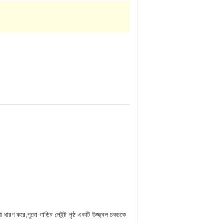
ধারণ করে,পুরো গাড়ির পেইন্ট পৃষ্ঠ একটি উজ্জ্বল চকচকে