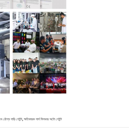
,
ব রৌপ্য গাড়ি পেইন্ট
ক্ষতিকারক পার্ল সিলভার অটো পেইন্ট