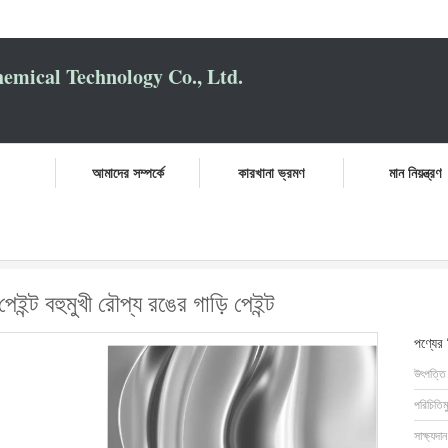
mical Technology Co., Ltd.
আমাদের সম্পর্কে
কারখানা ভ্রমণ
মান নিয়ন্ত্রণ
কসই গাড়ি ধাতব স্প্রে পেইন্ট বহুমুখী রৌপ্য রঙের গাড়ি পেইন্ট
ইন্ট বহুমুখী রৌপ্য রঙের গাড়ি পেইন্ট
পণ্যের
উৎপত্তি
পরিচিতিম
সাক্ষ্যদান