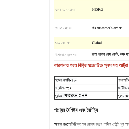
NET WEIGHT:
0.95KG
OEM/ODM:
As customer's order
MARKET:
Global
বিশেষভাবে তুলে ধরা:
রূপা ধাতব বেস কোট
উচ্চ ধ
,
কারখানায় গরম বিক্রি হচ্ছে উচ্চ গ্লস সহ আল্ট্রা 
মডেল নংঃপি-৪১০
নামঃঅতির
পদ্ধতিঃ
স্প্রে
সার্টিফ
ব্র্যান্ডঃ PROSHICHE
ব্যবহারঃ
পণ্যের বৈশিষ্ট্য এবং বৈশিষ্ট্য
অনন্য রঙ:
অতিরিক্ত ঘন রৌপ্য রঙের গাড়ির পেইন্ট খুব অ