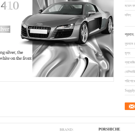
মডেল নম্
দলিল:
প্রদান:
ন্যূনতম 
মূল্য:
প্যাকেজি
ডেলিভারি
পরিশোধের
Supply 
BRAND:
PORSHICHE