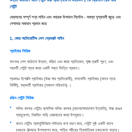
উন্নত কাঁচামাল অটো পেইন্ট উচ্চ অ্যাপ্লিকেশন এইচএস 1 কে ক্রিস্টাল রেড কার
পেইন্ট
মেক্লনের সম্পূর্ণ পণ্য লাইন এবং সহায়ক উপাদান সিস্টেম - সমস্ত দৃশ্যাবলী জুড়ে এবং
পেশাদার সমাধান প্রদান করে
1, কোর অটোমোটিভ লেপ প্রোডাক্ট লাইন
প্রাইমার সিরিজ
ফাংশনঃ লেপ আঠালো উন্নত, মরিচা এবং জারা প্রতিরোধ, সূক্ষ্ম ত্রুটি পূরণ, এবং
পরবর্তী পেইন্ট স্তর জন্য একটি শক্ত ভিত্তি প্রদান।
প্রকারঃ ইপোক্সি প্রাইমার (উচ্চ ক্ষয় প্রতিরোধী), ফসফেটিং প্রাইমার (ধাতব স্তর
নির্দিষ্ট), মধ্যবর্তী প্রাইমার (সমতল পরিবর্তন) ।
রঙিন পেইন্ট সিরিজ
সলিড কালার পেইন্টঃ ক্লাসিক সলিড কালার (কালো/সাদা/লাল ইত্যাদি), উচ্চ রঙের
স্যাচুরেশন, নিয়মিত গাড়ি মেরামতের জন্য উপযুক্ত।
ধাতব পেইন্টঃ অ্যালুমিনিয়াম পাউডার কণা ধারণ করে, পেইন্ট পৃষ্ঠ একটি ধাতব
চকচকে টেক্সচার উপস্থাপন করে, গাড়ির শরীরের ত্রিমাত্রিক চকচকেতা বাড়ায়।