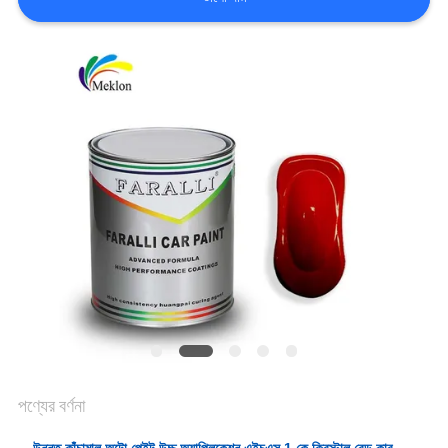
খবর
উদ্ধৃতির
জন্য
আবেদন
সাইট
ম্যাপ
গোপনীয়তা
পণ্যের বর্ণনা
নীতি