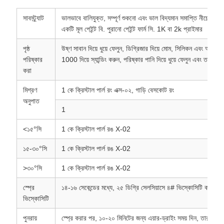
সাবস্ট্র্যাট
ভালভাবে বালিযুক্ত, সম্পূর্ণ শুকনো এবং ভাল বিদ্যমান সমাপ্তি নীচে হিসাব
একটি মূল পেইন্ট বি. পুরানো পেইন্ট ফার্ম সি. 1K বা 2k প্রাইমার
পৃষ্ঠ
উষ্ণ সাবান দিয়ে ধুয়ে ফেলুন, ডিগ্রিজার দিয়ে মোম, সিলিকন এবং অন্যা
পরিষ্কার
1000 দিয়ে স্যান্ডিং করুন, পরিষ্কার পানি দিয়ে ধুয়ে ফেলুন এবং তারপর
করা
মিশ্রণ
1 কে ক্রিস্টাল পার্ল রং এক্স-০২, গাড়ি বেসকোট রং
অনুপাত
1
<১৫°সি
1 কে ক্রিস্টাল পার্ল রঙ X-02
১৫-৩০°সি
1 কে ক্রিস্টাল পার্ল রঙ X-02
>৩০°সি
1 কে ক্রিস্টাল পার্ল রঙ X-02
স্প্রে
১৪-১৬ সেকেন্ডের মধ্যে, ২৫ ডিগ্রি সেলসিয়াসে ৪# ভিস্কোসিটি কাপে,
ভিস্কোসিটি
পুনরায়
স্প্রে করার পর, ১০-২০ মিনিটের জন্য এয়ার-ড্রাইং সময় দিন, তারপরে এ