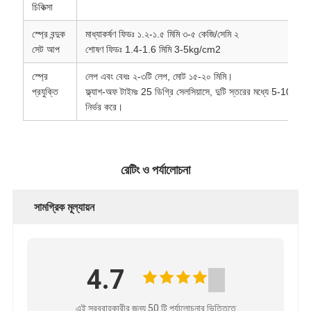
চিকিত্সা
স্প্রে বন্দুক
মাধ্যাকর্ষণ ফিডঃ ১.২-১.৫ মিমি ৩-৫ কেজি/সেমি ২
সেট আপ
শোষণ ফিডঃ 1.4-1.6 মিমি 3-5kg/cm2
স্প্রে
লেপ এবং বেধঃ ২-৩টি লেপ, মোট ১৫-২০ মিমি।
প্রযুক্তি
ফ্ল্যাশ-অফ টাইমঃ 25 ডিগ্রি সেলসিয়াসে, দুটি স্তরের মধ্যে 5-10 মিনিট
নির্ভর করে।
রেটিং ও পর্যালোচনা
সামগ্রিক মূল্যায়ন
4.7
এই সরবরাহকারীর জন্য 50 টি পর্যালোচনার ভিত্তিতে