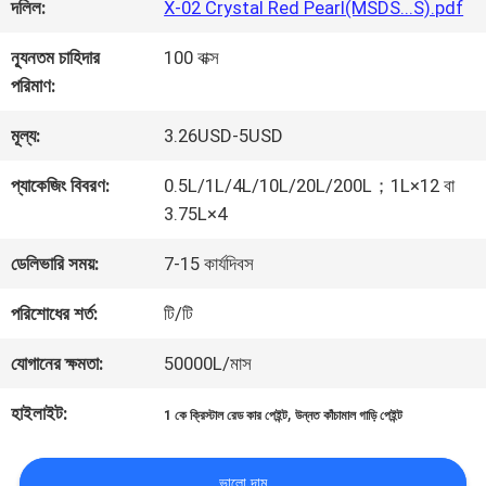
কারখানা
দলিল:
X-02 Crystal Red Pearl(MSDS...S).pdf
ভ্রমণ
ন্যূনতম চাহিদার
100 বাক্স
পরিমাণ:
মান
মূল্য:
3.26USD-5USD
নিয়ন্ত্রণ
প্যাকেজিং বিবরণ:
0.5L/1L/4L/10L/20L/200L；1L×12 বা
3.75L×4
আমাদের
ডেলিভারি সময়:
7-15 কার্যদিবস
সাথে
পরিশোধের শর্ত:
টি/টি
যোগাযোগ
যোগানের ক্ষমতা:
50000L/মাস
করুন
হাইলাইট:
,
1 কে ক্রিস্টাল রেড কার পেইন্ট
উন্নত কাঁচামাল গাড়ি পেইন্ট
ভালো দাম