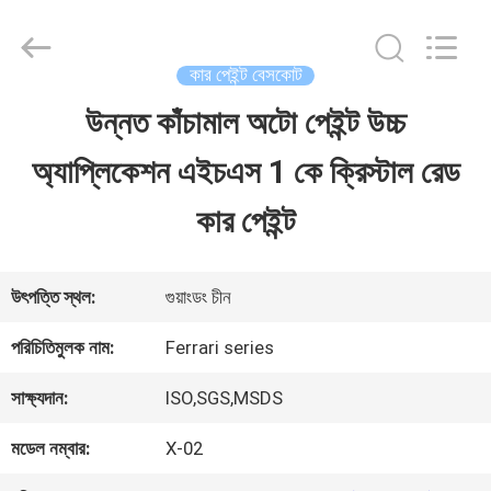
Guangzhou
Meklon
Chemical
Technology
কার পেইন্ট বেসকোট
Co.,
Ltd..
উন্নত কাঁচামাল অটো পেইন্ট উচ্চ
বাড়ি
All
Rights
অ্যাপ্লিকেশন এইচএস 1 কে ক্রিস্টাল রেড
Reserved.
পণ্য
কার পেইন্ট
ভিডিও
উৎপত্তি স্থল:
গুয়াংডং চীন
পরিচিতিমুলক নাম:
Ferrari series
আমাদের
সাক্ষ্যদান:
ISO,SGS,MSDS
সম্পর্কে
মডেল নম্বার:
X-02