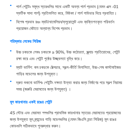
পার্ল পেইন্টঃ সমৃদ্ধ স্তরগুলির সাথে একটি অনন্য পার্ল প্রভাব (যেমন এক্স -01
স্ফটিক সাদা পার্ল) প্রতিফলিত করে, মিউকা / পার্ল পাউডার দিয়ে প্রবাহিত।
বিশেষ প্রভাব রঙঃ ম্যাট/খামেলিয়ন/ফ্লুরোসেন্ট এবং ব্যক্তিগতকৃত পরিবর্তন
প্রয়োজন মেটাতে অন্যান্য বিশেষ প্রভাব।
পরিষ্কার লেকের সিরিজ
উচ্চ চকচকে লেকঃ চকচকে ≥ 90%, উচ্চ কঠোরতা, স্ক্র্যাচ প্রতিরোধের, পেইন্ট
রক্ষা করে এবং পেইন্ট পৃষ্ঠের উজ্জ্বলতা বৃদ্ধি করে।
ম্যাট ভার্নিশ: কম চকচকে টেক্সচার, স্বল্প-কীর্তি বিলাসিতা, উচ্চ-শেষ কাস্টমাইজড
গাড়ির মডেলের জন্য উপযুক্ত।
দ্রুত শুকনো ভার্নিশঃ পেইন্টিং দক্ষতা উন্নত করার জন্য নির্মাণের পরে স্বল্প নিরাময়
সময় (জরুরি মেরামতের জন্য উপযুক্ত) ।
মূল কারখানার একই রঙের পেইন্ট
4S স্টোর এবং মেরামত শপগুলির প্রাথমিক কারখানার স্তরের মেরামতের প্রয়োজনের
জন্য উপযুক্ত মূল ব্র্যান্ডের গাড়ি মডেলগুলির (যেমন জিএসি হন্ডা সিরিজ) মূল রঙের
কোডগুলি সঠিকভাবে পুনরুদ্ধার করুন।