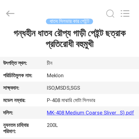
Meklon
Chemical
Technology
Co.,
Ltd..
ধাতব সিলভার কার পেইন্ট
All
Rights
গন্ধহীন ধাতব রৌপ্য গাড়ী পেইন্ট ছত্রাক
বাড়ি
Reserved.
প্রতিরোধী বহুমুখী
পণ্য
উৎপত্তি স্থল:
চীন
ভিডিও
পরিচিতিমুলক নাম:
Meklon
সাক্ষ্যদান:
ISO,MSDS,SGS
আমাদের
মডেল নম্বার:
P-408 মাঝারি মোটা সিলভার
সম্পর্কে
দলিল:
MK-408 Medium Coarse Sliver...S).pdf
কারখানা
ন্যূনতম চাহিদার
200L
পরিমাণ:
ভ্রমণ