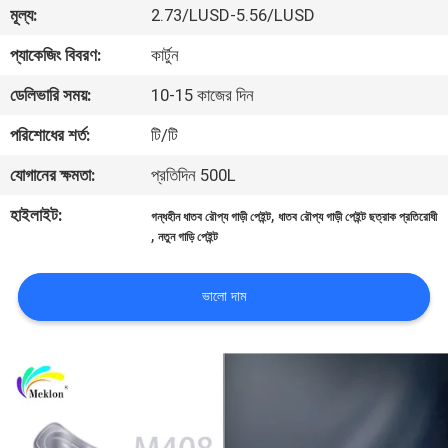
মূল্য:
2.73/LUSD-5.56/LUSD
মান
প্যাকেজিং বিবরণ:
কার্টুন
নিয়ন্ত্রণ
ডেলিভারি সময়:
10-15 কাজের দিন
পরিশোধের শর্ত:
টি/টি
আমাদের
যোগানের ক্ষমতা:
প্রতিদিন 500L
সাথে
হাইলাইট:
,
যোগাযোগ
গন্ধহীন ধাতব রৌপ্য গাড়ী পেইন্ট
ধাতব রৌপ্য গাড়ী পেইন্ট ছত্রাক প্রতিরোধী
,
নতুন গাড়ি পেইন্ট
করুন
ভালো দাম
খবর
উদ্ধৃতির
জন্য