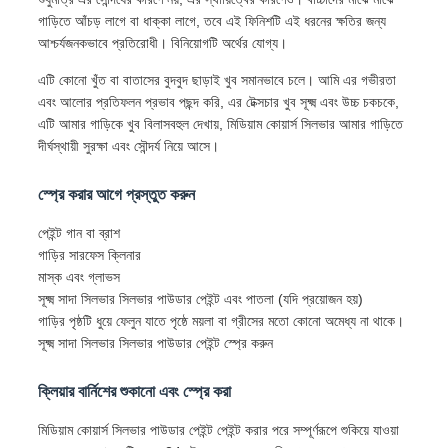
গাড়িতে আঁচড় লাগে বা ধাক্কা লাগে, তবে এই ফিনিশটি এই ধরনের ক্ষতির জন্য
আশ্চর্যজনকভাবে প্রতিরোধী। বিনিয়োগটি অর্থের যোগ্য।
এটি কোনো খুঁত বা বাতাসের বুদবুদ ছাড়াই খুব সমানভাবে চলে। আমি এর গভীরতা
এবং আলোর প্রতিফলন প্রভাব পছন্দ করি, এর টেক্সচার খুব সূক্ষ্ম এবং উচ্চ চকচকে,
এটি আমার গাড়িকে খুব বিলাসবহুল দেখায়, মিডিয়াম কোয়ার্স সিলভার আমার গাড়িতে
দীর্ঘস্থায়ী সুরক্ষা এবং সৌন্দর্য নিয়ে আসে।
স্প্রে করার আগে প্রস্তুত করুন
পেইন্ট গান বা ব্রাশ
গাড়ির সারফেস ক্লিনার
মাস্ক এবং গ্লাভস
সূক্ষ্ম সাদা সিলভার সিলভার পাউডার পেইন্ট এবং পাতলা (যদি প্রয়োজন হয়)
গাড়ির পৃষ্ঠটি ধুয়ে ফেলুন যাতে পৃষ্ঠে ময়লা বা গ্রীসের মতো কোনো অমেধ্য না থাকে।
সূক্ষ্ম সাদা সিলভার সিলভার পাউডার পেইন্ট স্প্রে করুন
ক্লিয়ার বার্নিশের শুকানো এবং স্প্রে করা
মিডিয়াম কোয়ার্স সিলভার পাউডার পেইন্ট পেইন্ট করার পরে সম্পূর্ণরূপে শুকিয়ে যাওয়া