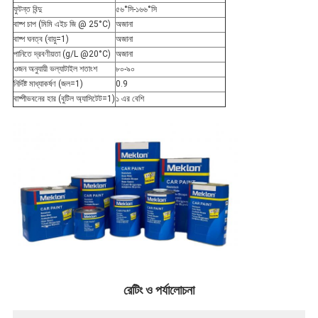
ফুটন্ত বিন্দু
৫৬°সি-১৬৬°সি
বাষ্প চাপ (মিমি এইচ জি @ 25°C)
অজানা
বাষ্প ঘনত্ব (বায়ু=1)
অজানা
পানিতে দ্রবণীয়তা (g/L @20°C)
অজানা
ওজন অনুযায়ী ভল্যাটাইল শতাংশ
৮০-৯০
নির্দিষ্ট মাধ্যাকর্ষণ (জল=1)
0.9
বাষ্পীভবনের হার (বুটিল অ্যাসিটেট=1)
১ এর বেশি
রেটিং ও পর্যালোচনা