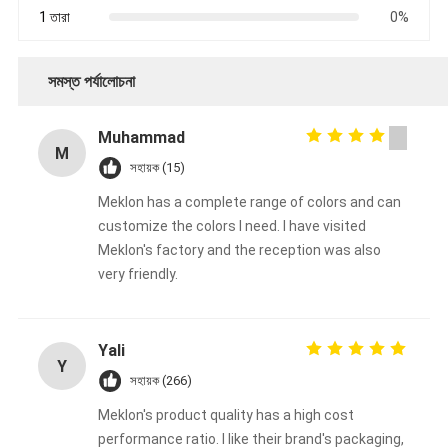
1 তারা
0%
সমস্ত পর্যালোচনা
Muhammad
M
সহায়ক (15)
Meklon has a complete range of colors and can
customize the colors I need. I have visited
Meklon's factory and the reception was also
very friendly.
Yali
Y
সহায়ক (266)
Meklon's product quality has a high cost
performance ratio. I like their brand's packaging,