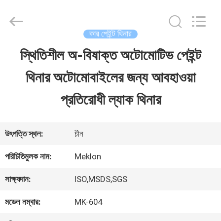
Guangzhou
Meklon
Chemical
Technology
কার পেইন্ট থিনার
Co.,
Ltd..
স্থিতিশীল অ-বিষাক্ত অটোমোটিভ পেইন্ট
বাড়ি
All
Rights
থিনার অটোমোবাইলের জন্য আবহাওয়া
Reserved.
পণ্য
প্রতিরোধী ল্যাক থিনার
ভিডিও
উৎপত্তি স্থল:
চীন
পরিচিতিমুলক নাম:
Meklon
আমাদের
সাক্ষ্যদান:
ISO,MSDS,SGS
সম্পর্কে
মডেল নম্বার:
MK-604