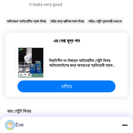
it looks very good.
ক্ষতিকারক অটোমোটিভ ল্যাক থিনার
গাড়ির জন্য মাল্টিফাংশনাল থিনার
গাড়ির পেইন্ট হ্রাসকারী চকচকে
এর সেরা মূল্য পান
স্থিতিশীল অ-বিষাক্ত অটোমোটিভ পেইন্ট থিনার
অটোমোবাইলের জন্য আবহাওয়া প্রতিরোধী ল্যাক
থিনার
চালিয়ে
কার পেইন্ট থিনার
Eve
আইএসও ওয়াটার-বেসড কার পেইন্ট থিনার মলদ প্রতিরোধী ব্যবহারিক এবং দক্ষ এবং দ্রুত
শুকানোর