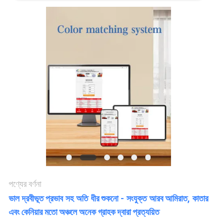
খবর
উদ্ধৃতির
জন্য
আবেদন
সাইট
ম্যাপ
গোপনীয়তা
পণ্যের বর্ণনা
নীতি
ভাল দ্রবীভূত প্রভাব সহ অতি ধীর শুকনো - সংযুক্ত আরব আমিরাত, কাতার
এবং কেনিয়ার মতো অঞ্চলে অনেক গ্রাহক দ্বারা প্রত্যয়িত