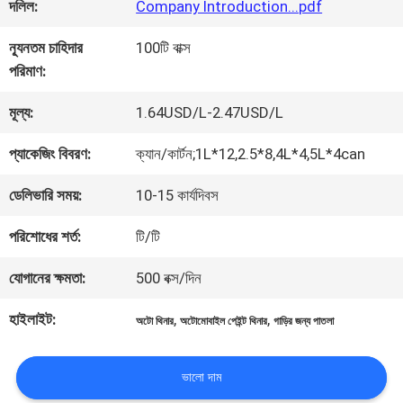
কারখানা
দলিল:
Company Introduction...pdf
ভ্রমণ
ন্যূনতম চাহিদার
100টি বাক্স
পরিমাণ:
মান
মূল্য:
1.64USD/L-2.47USD/L
নিয়ন্ত্রণ
প্যাকেজিং বিবরণ:
ক্যান/কার্টন;1L*12,2.5*8,4L*4,5L*4can
ডেলিভারি সময়:
10-15 কার্যদিবস
আমাদের
পরিশোধের শর্ত:
টি/টি
সাথে
যোগানের ক্ষমতা:
500 বক্স/দিন
যোগাযোগ
হাইলাইট:
,
,
অটো থিনার
অটোমোবাইল পেইন্ট থিনার
গাড়ির জন্য পাতলা
করুন
ভালো দাম