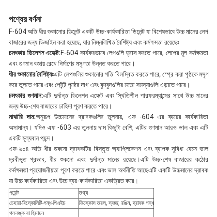
পণ্যের বর্ণনা
F-604 অতি ধীর শুকানোর ডিলেন্ট একটি উচ্চ-কার্যকারিতা ডিলেন্ট যা বিশেষভাবে উচ্চ মানের লেপ
বাজারের জন্য ডিজাইন করা হয়েছে, যার নিম্নলিখিত বৈশিষ্ট্য এবং কর্মক্ষমতা রয়েছেঃ
চমৎকার ডিলেশন এফেক্ট:
F-604 কার্যকরভাবে লেপগুলি হ্রাস করতে পারে, লেপের মূল কর্মক্ষমতা
এবং গুণমান বজায় রেখে নির্মাণের মসৃণতা উন্নত করতে পারে।
ধীর শুকানোর বৈশিষ্ট্যঃ
এটি লেপগুলির শুকানোর গতি বিলম্বিত করতে পারে, স্প্রে করা পৃষ্ঠকে মসৃণ
করে তুলতে পারে এবং পেইন্ট পৃষ্ঠের দাগ এবং বুদবুদগুলির মতো সমস্যাগুলি এড়াতে পারে।
চমৎকার গুণমান:
এটি দুর্দান্ত ডিলেশন এফেক্ট এবং স্থিতিশীল পারফরম্যান্সের সাথে উচ্চ মানের
জন্য উচ্চ-শেষ বাজারের চাহিদা পূরণ করতে পারে।
মাঝারি দাম:
অনুরূপ উচ্চমানের দ্রাবকগুলির তুলনায়, এফ -604 এর ব্যয়ের কার্যকারিতা
অসামান্য। যদিও এফ -603 এর তুলনায় দাম কিছুটা বেশি, এটির গুণমান আরও ভাল এবং এটি
একটি মূল্যবান পছন্দ।
এফ-৬০৪ অতি ধীর শুকনো দ্রাবকটির বিস্তৃত অ্যাপ্লিকেশন এবং ব্যাপক সুবিধা যেমন ভাল
দ্রবীভূত প্রভাব, ধীর শুকনো এবং দুর্দান্ত মানের রয়েছে।এটি উচ্চ-শেষ বাজারের কঠোর
কর্মক্ষমতা প্রয়োজনীয়তা পূরণ করতে পারে এবং ভাল অর্থনীতি আছেএটি একটি উচ্চমানের দ্রাবক
যা উচ্চ কার্যকারিতা এবং উচ্চ ব্যয়-কার্যকারিতা একত্রিত করে।
পয়েন্ট
তথ্য
চেহারা-বিস্কোসিটি-গন্ধ-পিএইচ
ভিস্কোস তরল, স্বচ্ছ, রঙিন, দ্রাবক গন্ধ
গলনাঙ্ক বা হিমায়ন