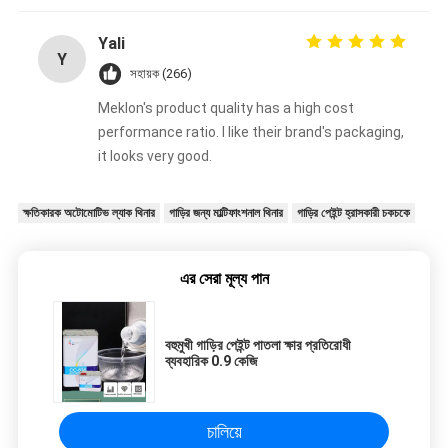
Yali
Y
সহায়ক (266)
Meklon's product quality has a high cost
performance ratio. I like their brand's packaging,
it looks very good.
ক্ষতিকারক অটোমোটিভ ল্যাক থিনার
গাড়ির জন্য মাল্টিফাংশনাল থিনার
গাড়ির পেইন্ট হ্রাসকারী চকচকে
এর সেরা মূল্য পান
বহুমুখী গাড়ির পেইন্ট পাতলা ক্ষার প্রতিরোধী
ব্যবহারিক 0.9 কেজি
চালিয়ে