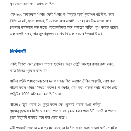
খুব ভালো এবং খরচ কর্মক্ষমতা উচ্চ.
এফ-৬০৩ অ্যাডভান্স থিনার একটি থিনার যা বিস্তৃত অ্যাপ্লিকেশন পরিসীমা, ভাল
থিনিং এফেক্ট, দ্রুত শুকনো, উচ্চমানের এবং মাঝারি দামের।এর উচ্চ মানের এবং
চমৎকার কর্মক্ষমতা উচ্চ মানের প্রয়োজনীয়তা সঙ্গে বাজারের চাহিদা পূরণ করতে পারেন,
এবং একই সময়ে, দাম তুলনামূলকভাবে মাঝারি এবং খরচ কর্মক্ষমতা উচ্চ।
নির্দেশাবলী
একই নির্মাতা এবং ব্র্যান্ডের পাতলা হার্ডেনার রঙের পেইন্ট ব্যবহার করার চেষ্টা করুন,
যাতে মিলিত প্রভাব ভাল হবে
গাড়ির পেইন্ট প্রস্তুতকারকের দ্বারা সরবরাহিত অনুপাত টেবিল অনুযায়ী, যোগ করা
পাতলা করার পরিমাণ নির্ধারণ করুন। সাধারণত, যোগ করা পাতলা করার পরিমাণ মোট
পেইন্টের 10% অতিক্রম করা উচিত নয়।
গাড়ির পেইন্টে পাতলা রঙ যুক্ত করুন এবং পছন্দসই পাতলা হওয়া পর্যন্ত
পুঙ্খানুপুঙ্খভাবে মিশ্রিত করুন। পাতলা রঙ যুক্ত করার পদ্ধতিটি ঢালাই বা পাতলা
বন্দুক ইত্যাদি ব্যবহার করে করা যেতে পারে।
এটি পছন্দসই সান্দ্রতা এবং প্রবাহ আছে তা নিশ্চিত করার জন্য পাতলা অটোমোবাইল