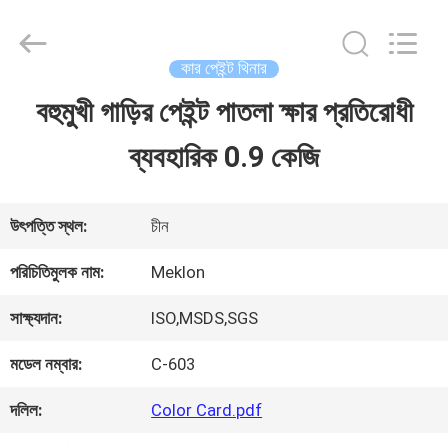
Guangzhou
Meklon
Chemical
Technology
কার পেইন্ট থিনার
Co.,
Ltd..
বহুমুখী গাড়ির পেইন্ট পাতলা ক্ষার প্রতিরোধী
বাড়ি
All
Rights
ব্যবহারিক 0.9 কেজি
Reserved.
পণ্য
উৎপত্তি স্থল:
চীন
ভিডিও
পরিচিতিমুলক নাম:
Meklon
সাক্ষ্যদান:
ISO,MSDS,SGS
আমাদের
মডেল নম্বার:
C-603
সম্পর্কে
দলিল:
Color Card.pdf