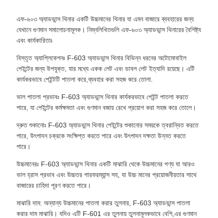
এফ-৬০৩ অ্যাডভান্স থিনার একটি উচ্চমানের থিনার যা এমন বাজারে ব্যবহারের জন্য
যেখানে গুণমান সমালোচনামূলক। নিম্নলিখিতগুলি এফ-৬০৩ অ্যাডভান্স থিনারের বৈশিষ্ট্য
এবং কার্যকারিতাঃ
বিস্তৃত অ্যাপ্লিকেশনঃ F-603 অ্যাডভান্স থিনার বিভিন্ন ধরনের অটোমোবাইল
পেইন্টের জন্য উপযুক্ত, যার মধ্যে একক লেট এবং ডাবল লেট ইত্যাদি রয়েছে। এটি
কার্যকরভাবে পেইন্টটি পাতলা করে,ব্যবহার করা সহজ করে তোলা.
ভাল পাতলা প্রভাবঃ F-603 অ্যাডভান্স থিনার কার্যকরভাবে পেইন্ট পাতলা করতে
পারে, যা পেইন্টের কর্মক্ষমতা এবং গুণমান বজায় রেখে প্রয়োগ করা সহজ করে তোলে।
দ্রুত শুকানোঃ F-603 অ্যাডভান্স থিনার পেইন্টের শুকানোর সময়কে ত্বরান্বিত করতে
পারে, উৎপাদন চক্রকে সংক্ষিপ্ত করতে পারে এবং উৎপাদন দক্ষতা উন্নত করতে
পারে।
উচ্চমানেরঃ F-603 অ্যাডভান্স থিনার একটি মাঝারি থেকে উচ্চমানের পণ্য যা আরও
ভাল হ্রাস প্রভাব এবং উচ্চতর পারফরম্যান্স সহ, যা উচ্চ মানের প্রয়োজনীয়তার সাথে
বাজারের চাহিদা পূরণ করতে পারে।
মাঝারি দাম: অন্যান্য উচ্চমানের পাতলা করার তুলনায়, F-603 অ্যাডভান্স পাতলা
করার দাম মাঝারি। যদিও এটি F-601 এর তুলনায় তুলনামূলকভাবে বেশি,এর গুণমান