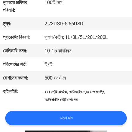
কারখানা
ন্যূনতম চাহিদার
100টি বাক্স
পরিমাণ:
ভ্রমণ
মূল্য:
2.73USD-5.56USD
মান
প্যাকেজিং বিবরণ:
ক্যান/কার্টন; 1L/3L/5L/20L/200L
নিয়ন্ত্রণ
ডেলিভারি সময়:
10-15 কার্যদিবস
পরিশোধের শর্ত:
টি/টি
আমাদের
যোগানের ক্ষমতা:
500 বক্স/দিন
সাথে
হাইলাইট:
,
,
২ কে পেইন্ট হার্ডেনার
অটোমোটিভ স্বচ্ছ লেপ সমাপ্তি
যোগাযোগ
অটোমোবাইল পেইন্ট স্প্রে করা
করুন
ভালো দাম