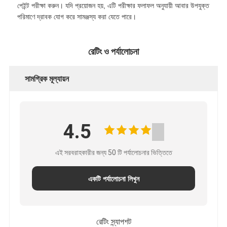
পেইন্ট পরীক্ষা করুন। যদি প্রয়োজন হয়, এটি পরীক্ষার ফলাফল অনুযায়ী আবার উপযুক্ত
পরিমাণে দ্রাবক যোগ করে সামঞ্জস্য করা যেতে পারে।
রেটিং ও পর্যালোচনা
সামগ্রিক মূল্যায়ন
4.5
এই সরবরাহকারীর জন্য 50 টি পর্যালোচনার ভিত্তিতে
একটি পর্যালোচনা লিখুন
রেটিং স্ন্যাপশট