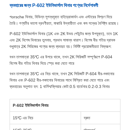
ব্যবহারের জন্য P-602 ইউনিভার্সাল থিনার পণ্যের নির্দেশাবলী
পorsche থিনার, বিভিন্ন সুগন্ধযুক্ত হাইড্রোকার্বন এবং এস্টারের মিশ্রণ দিয়ে
তৈরি। পণ্যটির ভালো দ্রবণীয়তা, মাঝারি উদ্বায়ীতা এবং কম গন্ধের বৈশিষ্ট্য রয়েছে।
P-602 ইউনিভার্সাল থিনার (1K এবং 2K উভয় পেইন্টের জন্য উপযুক্ত), তবে 1K
এবং 2K বিশেষ থিনারের তুলনায়, প্রভাব সামান্য খারাপ। বিশেষ ধীর গতির দ্রাবক
শুধুমাত্র 2K সিরিজের পণ্যের জন্য ব্যবহৃত হয়। নির্দিষ্ট প্রয়োজনীয়তা নিম্নরূপ:
যখন তাপমাত্রা 35℃ এর উপরে থাকে, তখন 2K সিরিজটি সম্পূর্ণরূপে P-604
বিশেষ ধীর গতির থিনার দিয়ে স্প্রে করা যেতে পারে
যখন তাপমাত্রা 35℃ এর নিচে থাকে, তখন 2K সিরিজটি P-604 ধীর-শুকানোর
থিনার এবং P-602 ধীর-শুকানোর থিনারের সাথে মিশ্রিত করা যেতে পারে এবং
ব্যবহারের অনুপাত হল: 1 বার্নিশ/ক্লিয়ার কোট:0.5 হার্ডেনার:0.2-0.3 থিনার
P-602 ইউনিভার্সাল থিনার
15℃ এর নিচে
দ্রুত