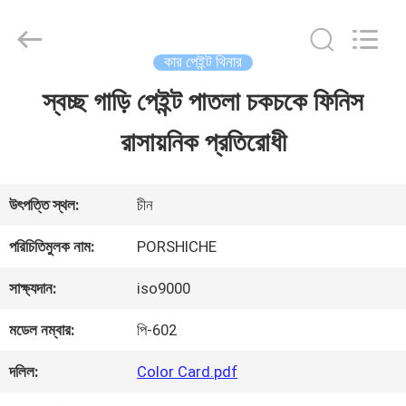
Guangzhou
Meklon
Chemical
Technology
কার পেইন্ট থিনার
Co.,
Ltd..
স্বচ্ছ গাড়ি পেইন্ট পাতলা চকচকে ফিনিস
বাড়ি
All
Rights
রাসায়নিক প্রতিরোধী
Reserved.
পণ্য
উৎপত্তি স্থল:
চীন
ভিডিও
পরিচিতিমুলক নাম:
PORSHICHE
সাক্ষ্যদান:
iso9000
আমাদের
মডেল নম্বার:
পি-602
সম্পর্কে
দলিল:
Color Card.pdf