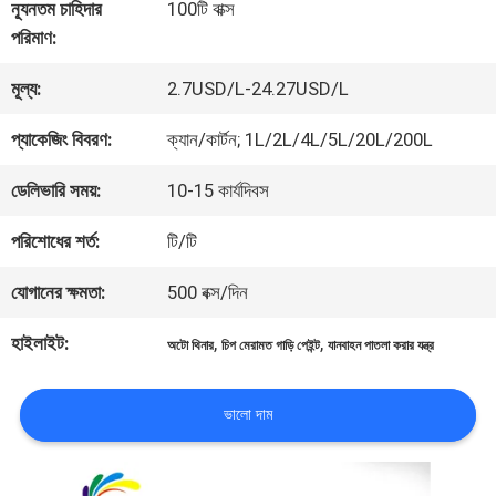
কারখানা
ন্যূনতম চাহিদার
100টি বাক্স
পরিমাণ:
ভ্রমণ
মূল্য:
2.7USD/L-24.27USD/L
মান
প্যাকেজিং বিবরণ:
ক্যান/কার্টন; 1L/2L/4L/5L/20L/200L
নিয়ন্ত্রণ
ডেলিভারি সময়:
10-15 কার্যদিবস
পরিশোধের শর্ত:
টি/টি
আমাদের
যোগানের ক্ষমতা:
500 বক্স/দিন
সাথে
হাইলাইট:
,
,
অটো থিনার
চিপ মেরামত গাড়ি পেইন্ট
যানবাহন পাতলা করার যন্ত্র
যোগাযোগ
করুন
ভালো দাম