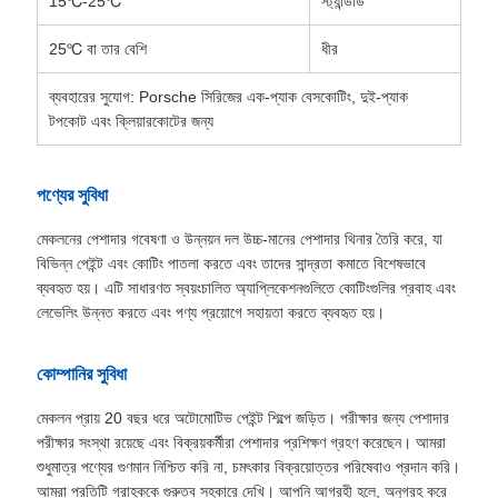
15℃-25℃
স্ট্যান্ডার্ড
25℃ বা তার বেশি
ধীর
ব্যবহারের সুযোগ: Porsche সিরিজের এক-প্যাক বেসকোটিং, দুই-প্যাক
টপকোট এবং ক্লিয়ারকোটের জন্য
পণ্যের সুবিধা
মেকলনের পেশাদার গবেষণা ও উন্নয়ন দল উচ্চ-মানের পেশাদার থিনার তৈরি করে, যা
বিভিন্ন পেইন্ট এবং কোটিং পাতলা করতে এবং তাদের সান্দ্রতা কমাতে বিশেষভাবে
ব্যবহৃত হয়। এটি সাধারণত স্বয়ংচালিত অ্যাপ্লিকেশনগুলিতে কোটিংগুলির প্রবাহ এবং
লেভেলিং উন্নত করতে এবং পণ্য প্রয়োগে সহায়তা করতে ব্যবহৃত হয়।
কোম্পানির সুবিধা
মেকলন প্রায় 20 বছর ধরে অটোমোটিভ পেইন্ট শিল্পে জড়িত। পরীক্ষার জন্য পেশাদার
পরীক্ষার সংস্থা রয়েছে এবং বিক্রয়কর্মীরা পেশাদার প্রশিক্ষণ গ্রহণ করেছেন। আমরা
শুধুমাত্র পণ্যের গুণমান নিশ্চিত করি না, চমৎকার বিক্রয়োত্তর পরিষেবাও প্রদান করি।
আমরা প্রতিটি গ্রাহককে গুরুত্ব সহকারে দেখি। আপনি আগ্রহী হলে, অনুগ্রহ করে