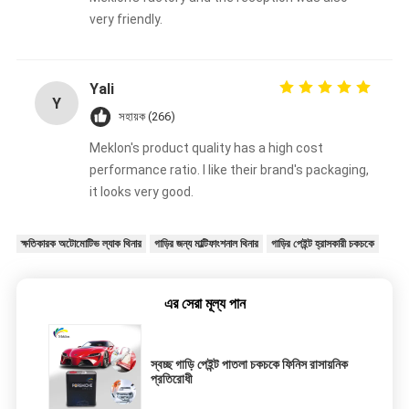
very friendly.
Yali
Y
সহায়ক (266)
Meklon's product quality has a high cost
performance ratio. I like their brand's packaging,
it looks very good.
ক্ষতিকারক অটোমোটিভ ল্যাক থিনার
গাড়ির জন্য মাল্টিফাংশনাল থিনার
গাড়ির পেইন্ট হ্রাসকারী চকচকে
এর সেরা মূল্য পান
স্বচ্ছ গাড়ি পেইন্ট পাতলা চকচকে ফিনিস রাসায়নিক
প্রতিরোধী