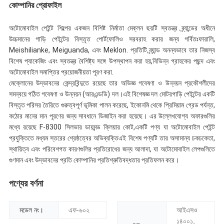
কোম্পানির প্রোফাইল
অটোমোবাইল পেইন্ট শিল্পের একজন বিশিষ্ট নির্মাতা মেক্লন ছয়টি স্বতন্ত্র ব্র্যান্ডের অধীনে
উচ্চমানের গাড়ি পেইন্টের বিস্তৃত পোর্টফোলিও সরবরাহ করার জন্য গর্বিতঃফারালি,
Meishilianke, Meiguanda, এবং Meklon. প্রতিটি ব্র্যান্ড অনন্যভাবে তার নিজস্ব
বিশেষ প্যাকেজিং এবং স্বতন্ত্র বৈশিষ্ট্য সঙ্গে উপস্থাপন করা হয়,বিভিন্ন গ্রাহকের পছন্দ এবং
অটোমোবাইল সমাপ্তির প্রয়োজনীয়তা পূরণ করা.
মেক্লোনের উদ্ভাবনের কেন্দ্রবিন্দুতে রয়েছে তার অভিজ্ঞ গবেষণা ও উন্নয়ন প্রকৌশলীদের
সমন্বয়ে গঠিত গবেষণা ও উন্নয়ন (আরএন্ডডি) দল।এই বিশেষজ্ঞ দল মোটরগাড়ি পেইন্টের একটি
বিস্তৃত পরিসর তৈরিতে গুরুত্বপূর্ণ ভূমিকা পালন করেছে, ইকোনমি থেকে প্রিমিয়াম গ্রেড পর্যন্ত,
কঠোর মানের মান পূরণের জন্য সাবধানে ডিজাইন করা হয়েছে। এর উল্লেখযোগ্য অফারগুলির
মধ্যে রয়েছে F-8300 সিলভার ডায়মন্ড ক্লিয়ার কোট,একটি পণ্য যা অটোমোবাইল পেইন্ট
প্রযুক্তিতে মধ্যম স্তরের শ্রেষ্ঠত্বের অভিব্যক্তিএই বিশেষ পণ্যটি তার অসামান্য চকচকেতা,
স্থায়িত্ব এবং পরিবেশগত কারণগুলির প্রতিরোধের জন্য আলাদা, যা অটোমোবাইল লেপগুলিতে
গুণমান এবং উদ্ভাবনের প্রতি কোম্পানির প্রতিশ্রুতিবদ্ধতার প্রতিফলন করে।
পণ্যের বর্ণনা
মডেল নং।
এফ-৬০২
আইএসও
১৪০০১,