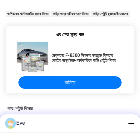
ক্ষতিকারক অটোমোটিভ ল্যাক থিনার
গাড়ির জন্য মাল্টিফাংশনাল থিনার
গাড়ির পেইন্ট হ্রাসকারী চকচকে
এর সেরা মূল্য পান
মেক্লনের F-8300 সিলভার ডায়মন্ড ক্লিয়ার
কোটের জন্য উচ্চ-কার্যকারিতা গাড়ি পেইন্ট থিনার
চালিয়ে
কার পেইন্ট থিনার
Eve
আইএসও ওয়াটার-বেসড কার পেইন্ট থিনার মলদ প্রতিরোধী ব্যবহারিক এবং দক্ষ এবং দ্রুত
শুকানোর