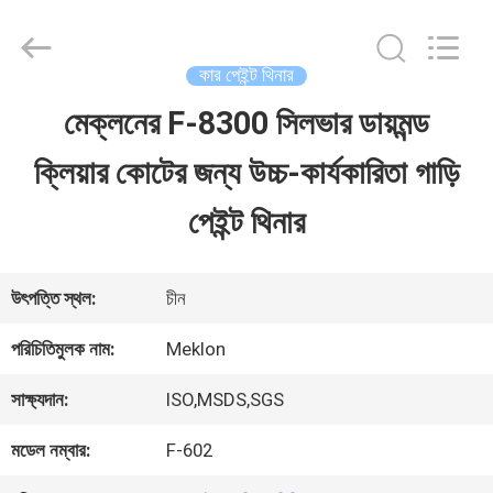
Guangzhou
Meklon
Chemical
Technology
কার পেইন্ট থিনার
Co.,
Ltd..
মেক্লনের F-8300 সিলভার ডায়মন্ড
বাড়ি
All
Rights
ক্লিয়ার কোটের জন্য উচ্চ-কার্যকারিতা গাড়ি
Reserved.
পণ্য
পেইন্ট থিনার
ভিডিও
উৎপত্তি স্থল:
চীন
পরিচিতিমুলক নাম:
Meklon
আমাদের
সাক্ষ্যদান:
ISO,MSDS,SGS
সম্পর্কে
মডেল নম্বার:
F-602