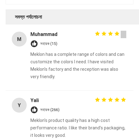
সমস্ত পর্যালোচনা
Muhammad
M
সহায়ক (15)
Meklon has a complete range of colors and can
customize the colors I need. I have visited
Meklon's factory and the reception was also
very friendly.
Yali
Y
সহায়ক (266)
Meklon's product quality has a high cost
performance ratio. I like their brand's packaging,
it looks very good.