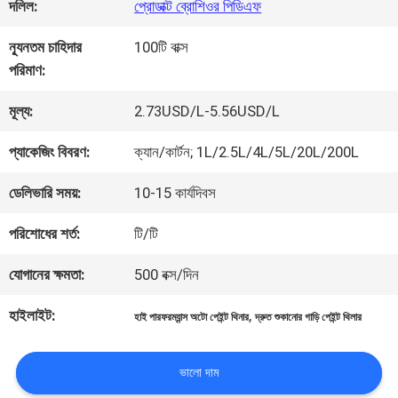
কারখানা
দলিল:
প্রোডাক্ট ব্রোশিওর পিডিএফ
ভ্রমণ
ন্যূনতম চাহিদার
100টি বাক্স
পরিমাণ:
মান
মূল্য:
2.73USD/L-5.56USD/L
নিয়ন্ত্রণ
প্যাকেজিং বিবরণ:
ক্যান/কার্টন; 1L/2.5L/4L/5L/20L/200L
ডেলিভারি সময়:
10-15 কার্যদিবস
আমাদের
পরিশোধের শর্ত:
টি/টি
সাথে
যোগানের ক্ষমতা:
500 বক্স/দিন
যোগাযোগ
হাইলাইট:
,
হাই পারফরম্যান্স অটো পেইন্ট থিনার
দ্রুত শুকানোর গাড়ি পেইন্ট থিলার
করুন
ভালো দাম