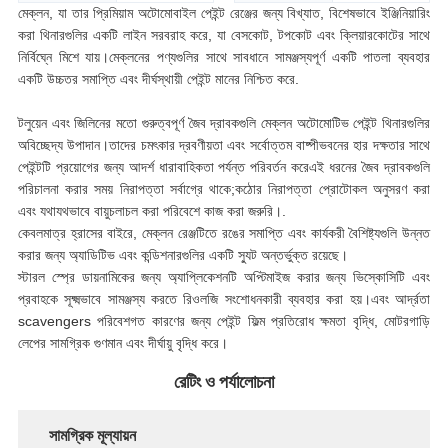
মেক্লন, যা তার প্রিমিয়াম অটোমোবাইল পেইন্ট রেঞ্জের জন্য বিখ্যাত, বিশেষভাবে ইঞ্জিনিয়ারিং
করা থিনারগুলির একটি লাইন সরবরাহ করে, যা বেসকোট, টপকোট এবং ক্লিয়ারকোটের সাথে
নির্বিঘ্নে মিশে যায়।মেক্লনের পণ্যগুলির সাথে সাবধানে সামঞ্জস্যপূর্ণ একটি পাতলা ব্যবহার
একটি উচ্চতর সমাপ্তি এবং দীর্ঘস্থায়ী পেইন্ট মানের নিশ্চিত করে.
টলুয়েন এবং জিলিনের মতো গুরুত্বপূর্ণ জৈব দ্রাবকগুলি মেক্লন অটোমোটিভ পেইন্ট থিনারগুলির
অবিচ্ছেদ্য উপাদান।তাদের চমৎকার দ্রবণীয়তা এবং সর্বোত্তম বাষ্পীভবনের হার দক্ষতার সাথে
পেইন্টটি প্রয়োগের জন্য আদর্শ ধারাবাহিকতা পর্যন্ত পরিবর্তন করেএই ধরনের জৈব দ্রাবকগুলি
পরিচালনা করার সময় নিরাপত্তা সর্বাগ্রে থাকে;কঠোর নিরাপত্তা প্রোটোকল অনুসরণ করা
এবং যথাযথভাবে বায়ুচলাচল করা পরিবেশে কাজ করা জরুরি।.
কেবলমাত্র হ্রাসের বাইরে, মেক্লন রেঞ্জটিতে রঙের সমাপ্তি এবং কার্যকরী বৈশিষ্ট্যগুলি উন্নত
করার জন্য অ্যাডিটিভ এবং কন্ডিশনারগুলির একটি স্যুট অন্তর্ভুক্ত রয়েছে।
স্টারল স্প্রে ডায়নামিকের জন্য অ্যাপ্লিকেশনটি অপ্টিমাইজ করার জন্য ভিস্কোসিটি এবং
প্রবাহকে সূক্ষ্মভাবে সামঞ্জস্য করতে রিওলজি সংশোধনকারী ব্যবহার করা হয়।এবং আর্দ্রতা
scavengers পরিবেশগত কারণের জন্য পেইন্ট ফিল্ম প্রতিরোধ ক্ষমতা বৃদ্ধি, মোটরগাড়ি
লেপের সামগ্রিক গুণমান এবং দীর্ঘায়ু বৃদ্ধি করে।
রেটিং ও পর্যালোচনা
সামগ্রিক মূল্যায়ন