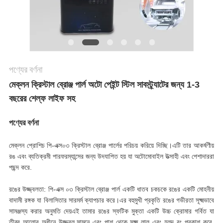
পণ্যের বর্ণনা
মেক্লন ক্রিস্টাল ব্রোঞ্জ পার্ল অটো পেইন্ট স্টিল সাবস্ট্র্যাটের জন্য 1-3
বছরের শেল্ফ লাইফ সহ
পণ্যের বর্ণনা
মেক্লন প্রোশিচ পি-এক্স০৩ ক্রিস্টাল ব্রোঞ্জ পার্লের পরিচয় করিয়ে দিচ্ছি।এটি তার আকর্ষণীয়
রঙ এবং ব্যতিক্রমী পারফরম্যান্সের জন্য উদযাপিত হয় যা অটোমোবাইল উত্সাহী এবং পেশাদাররা
পছন্দ করে.
রঙের উজ্জ্বলতা: পি-এক্স ০৩ ক্রিস্টাল ব্রোঞ্জ পার্ল একটি ধাতব চকচকে রঙের একটি মোহনীয়
বাদামী রঙ্গক যা বিলাসিতার সারমর্ম ক্যাপচার করে।এর বহুমুখী প্রকৃতি রঙের গভীরতা সূক্ষ্মভাবে
সামঞ্জস্য করার অনুমতি দেয়এই তামার রঙের স্ফটিক মুক্তা একটি উচ্চ ক্রোমার গর্বিত যা
তীব্র আলোর অধীনে উজ্জ্বল,সামনে এবং পাশ থেকে সূক্ষ্ম লাল এবং হলুদ রং প্রকাশ করে,