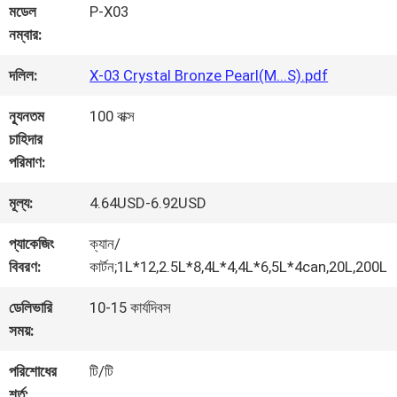
কারখানা
মডেল
P-X03
নম্বার:
ভ্রমণ
দলিল:
X-03 Crystal Bronze Pearl(M...S).pdf
মান
ন্যূনতম
100 বাক্স
চাহিদার
নিয়ন্ত্রণ
পরিমাণ:
মূল্য:
4.64USD-6.92USD
আমাদের
প্যাকেজিং
ক্যান/
সাথে
বিবরণ:
কার্টন;1L*12,2.5L*8,4L*4,4L*6,5L*4can,20L,200L
যোগাযোগ
ডেলিভারি
10-15 কার্যদিবস
সময়:
করুন
পরিশোধের
টি/টি
শর্ত: