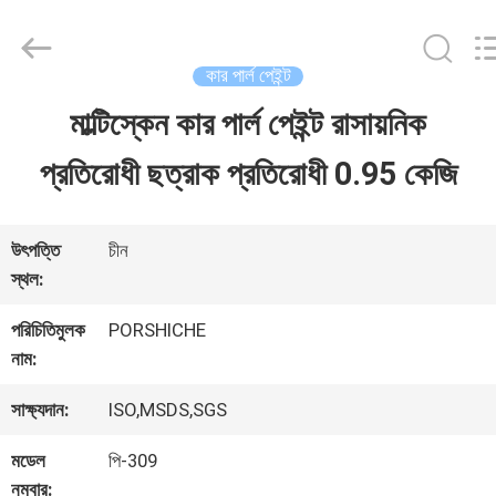
Guangzhou
Meklon
Chemical
Technology
কার পার্ল পেইন্ট
Co.,
Ltd..
মাল্টিস্কেন কার পার্ল পেইন্ট রাসায়নিক
বাড়ি
All
Rights
প্রতিরোধী ছত্রাক প্রতিরোধী 0.95 কেজি
Reserved.
পণ্য
উৎপত্তি
চীন
স্থল:
ভিডিও
পরিচিতিমুলক
PORSHICHE
নাম:
আমাদের
সাক্ষ্যদান:
ISO,MSDS,SGS
সম্পর্কে
মডেল
পি-309
নম্বার: