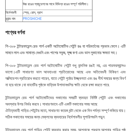
উচ্চ রঙের স্যাচুরেশনের সাথে বিভিন্ন রঙের সম্পূর্ণ পরিসীমা।
নির্দেশাবলী
স্প্রে, রোল, ব্রাশ
ব্র্যান্ড নাম
PROSHICHE
পণ্যের বর্ণনা
পি-৩০৮ ইন্টারফারেন্স রেড পার্ল একটি অটোমোটিভ পেইন্ট রঙ যা পরিবর্তনের প্রভাব ফেলে। এটি
সামনে লাল এবং সামান্য বেগুনি এবং পাশের সবুজ, সূক্ষ্ম কণা এবং ভাল লুকানোর ক্ষমতা সহ।
পি-৩০৮ ইন্টারফারেন্স রেড পার্ল অটোমোটিভ পেইন্ট শুধু নান্দনিক রঙই নয়, এর পারফরম্যান্সও
ভালো।এটি সাধারণত ভাল আবহাওয়া প্রতিরোধের আছে এবং অতিবেগুনী বিকিরণ এবং
অক্সিডেশন প্রতিরোধ করতে পারেন, যাতে পেইন্ট পৃষ্ঠের উজ্জ্বলতা এবং রঙ দীর্ঘ সময়ের জন্য বিবর্ণ
না হয়ে থাকে।যা বাহনটির পৃষ্ঠকে বাহ্যিক উপাদানগুলির ক্ষতি থেকে রক্ষা করতে পারে.
ইন্টারফারেন্স রেড পার্ল অটোমোটিভের শুকানোর সময়টি ব্যবহৃত নির্দিষ্ট পেইন্ট এবং শুকানোর
অবস্থার উপর নির্ভর করবে। সাধারণভাবে এটি একটি শুকানোর সময় আছে
ঐতিহ্যবাহী গাড়ির পেইন্টের মতো, সাধারণত কয়েক ঘন্টা থেকে এক দিন পর্যন্ত সম্পূর্ণ শুকিয়ে যায়।
সঠিক শুকানোর সময়ের জন্য মেক্লনের ব্যবহারের নির্দেশাবলীর সুপারিশগুলি পড়ুন.
ইন্টারফারেন্স রেড পার্ল গাড়ির পেইন্ট ব্যবহার করার সময়, আপনাকে প্রথমে আপনার গাড়ির পৃষ্ঠ