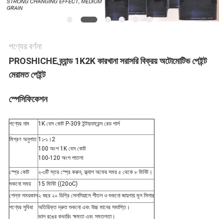
পণ্যের বর্ণনা
PROSHICHE ব্র্যান্ড 1K2K কারখানা সরাসরি বিক্রয় অটোমোটিভ পেইন্ট
মেরামত পেইন্ট
স্পেসিফিকেশন
পণ্যের নাম
1K বেস কোট P-309 ইন্টারফারেন্স রেড পার্ল
মিশ্রণ অনুপাত
1১-১।2
100 অংশ 1K বেস কোট
100-120 অংশ পাতলা
স্প্রে কোট
২-৩টি স্তর স্প্রে করুন, ফ্ল্যাশ অফের সময় ৫ থেকে ৮ মিনিট।
শুকনো সময়
15 মিনিট ((20oC)
শেল্ফ সময়কাল
২ বছর ২০ ডিগ্রি সেলসিয়াসে শীতল ও শুকনো জায়গায় মূল সিলার
পণ্যের সুবিধা
অতিরিক্ত দ্রুত শুকনো এবং উচ্চ মানের সমাপ্তি।
ভাল রঙের কভারিং ক্ষমতা এবং সমতলতা।