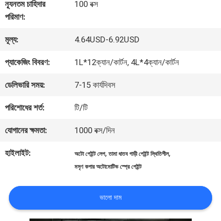
কারখানা
ন্যূনতম চাহিদার
100 বক্স
পরিমাণ:
ভ্রমণ
মূল্য:
4.64USD-6.92USD
মান
প্যাকেজিং বিবরণ:
1L*12ক্যান/কার্টন, 4L*4ক্যান/কার্টন
নিয়ন্ত্রণ
ডেলিভারি সময়:
7-15 কার্যদিবস
পরিশোধের শর্ত:
টি/টি
আমাদের
যোগানের ক্ষমতা:
1000 বক্স/দিন
সাথে
হাইলাইট:
,
,
অটো পেইন্ট লেপ
তামা ধাতব গাড়ী পেইন্ট স্থিতিশীল
যোগাযোগ
মসৃণ কপার অটোমোটিভ স্প্রে পেইন্ট
করুন
ভালো দাম