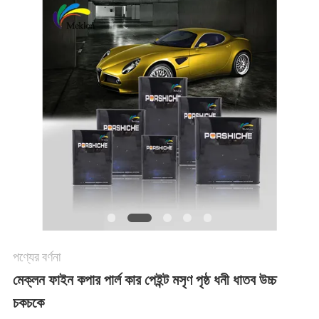
খবর
উদ্ধৃতির
জন্য
আবেদন
সাইট
ম্যাপ
পণ্যের বর্ণনা
গোপনীয়তা
মেক্লন ফাইন কপার পার্ল কার পেইন্ট মসৃণ পৃষ্ঠ ধনী ধাতব উচ্চ
নীতি
চকচকে