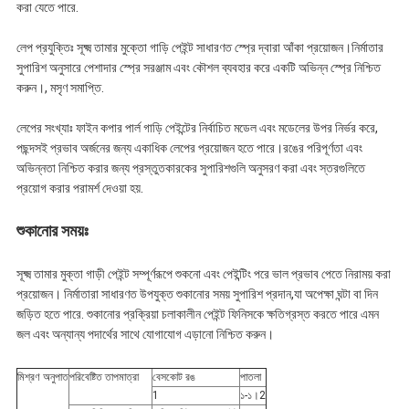
করা যেতে পারে.
লেপ প্রযুক্তিঃ সূক্ষ্ম তামার মুক্তো গাড়ি পেইন্ট সাধারণত স্প্রে দ্বারা আঁকা প্রয়োজন।নির্মাতার
সুপারিশ অনুসারে পেশাদার স্প্রে সরঞ্জাম এবং কৌশল ব্যবহার করে একটি অভিন্ন স্প্রে নিশ্চিত
করুন।, মসৃণ সমাপ্তি.
লেপের সংখ্যাঃ ফাইন কপার পার্ল গাড়ি পেইন্টের নির্বাচিত মডেল এবং মডেলের উপর নির্ভর করে,
পছন্দসই প্রভাব অর্জনের জন্য একাধিক লেপের প্রয়োজন হতে পারে।রঙের পরিপূর্ণতা এবং
অভিন্নতা নিশ্চিত করার জন্য প্রস্তুতকারকের সুপারিশগুলি অনুসরণ করা এবং স্তরগুলিতে
প্রয়োগ করার পরামর্শ দেওয়া হয়.
শুকানোর সময়ঃ
সূক্ষ্ম তামার মুক্তা গাড়ী পেইন্ট সম্পূর্ণরূপে শুকনো এবং পেইন্টিং পরে ভাল প্রভাব পেতে নিরাময় করা
প্রয়োজন। নির্মাতারা সাধারণত উপযুক্ত শুকানোর সময় সুপারিশ প্রদান,যা অপেক্ষা ঘন্টা বা দিন
জড়িত হতে পারে. শুকানোর প্রক্রিয়া চলাকালীন পেইন্ট ফিনিসকে ক্ষতিগ্রস্ত করতে পারে এমন
জল এবং অন্যান্য পদার্থের সাথে যোগাযোগ এড়ানো নিশ্চিত করুন।
মিশ্রণ অনুপাত
পরিবেষ্টিত তাপমাত্রা
বেসকোট রঙ
পাতলা
1
১-১।2