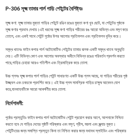
P-306 সূক্ষ্ম তামার পার্ল গাড়ি পেইন্টের বৈশিষ্ট্যঃ
সূক্ষ্ম কণা: সূক্ষ্ম তামার মুক্তা গাড়ির পেইন্টে রঙিন রঙের মুক্তা কণা খুব ছোট, যা পেইন্টের পৃষ্ঠকে
সূক্ষ্ম কণার প্রভাব দেখায়।এই ধরনের সূক্ষ্ম কণা গাড়ির শরীরের রঙ আরো অভিন্ন এবং মসৃণ করে
তোলে, এবং একই সাথে পেইন্ট পৃষ্ঠের উপর আলোর প্রতিফলন এবং প্রতিফলন বৃদ্ধি করে।
সমৃদ্ধ ধাতবঃ ফাইন কপার পার্ল অটোমোটিভ পেইন্টের তামার ঝলক একটি সমৃদ্ধ ধাতব অনুভূতি
দেয়। এটি বিভিন্ন কোণ এবং আলোর অবস্থার অধীনে বিভিন্ন রঙের পরিবর্তন প্রদর্শন করতে
পারে,গাড়ির চেহারা আরও গতিশীল এবং ত্রিমাত্রিক করে তোলা.
উচ্চ গ্লসঃ সূক্ষ্ম কপার পার্ল গাড়ির পেইন্ট সাধারণত একটি উচ্চ গ্লস আছে, যা গাড়ির শরীরের পৃষ্ঠ
উজ্জ্বল এবং চকচকে প্রদর্শিত করে। এই উচ্চ গ্লস সামগ্রিক গাড়ির চাক্ষুষ আবেদন যোগ
করে,যানবাহনটিকে আরো আকর্ষণীয় করে তোলা.
নির্দেশাবলী:
পৃষ্ঠের প্রস্তুতিঃ ফাইন কপার পার্ল অটোমোটিভ পেইন্ট প্রয়োগ করার আগে, আপনাকে নিশ্চিত
করতে হবে যে গাড়ির দেহের পৃষ্ঠটি পরিষ্কার এবং মসৃণ, গ্রীস, ময়লা এবং স্ক্র্যাচ মুক্ত।
পেইন্টিংয়ের জন্য সমাপ্তি প্রস্তুত কিনা তা নিশ্চিত করার জন্য যথাযথ স্লাইডিং এবং পরিষ্কার