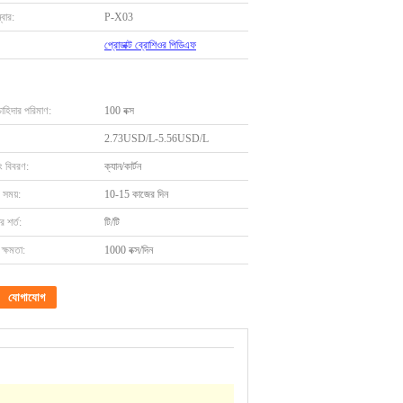
বার:
P-X03
প্রোডাক্ট ব্রোশিওর পিডিএফ
চাহিদার পরিমাণ:
100 বক্স
2.73USD/L-5.56USD/L
ং বিবরণ:
ক্যান/কার্টন
 সময়:
10-15 কাজের দিন
 শর্ত:
টি/টি
ক্ষমতা:
1000 বক্স/দিন
যোগাযোগ