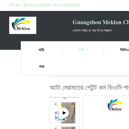
টেল:
86-+8613822162990-+8613392100968
Guangzhou Meklon Che
মেকলন গাড়ির রং সারা বিশ্বে উজ্জ্বল
বাড়ি
পণ্য
ভিডিও
খবর
বাড়ি
পণ্য
কার পার্ল পেইন্ট
অটো মেরামতের পেইন্ট 
অটো মেরামতের পেইন্ট কম ভিওসি পার্ল