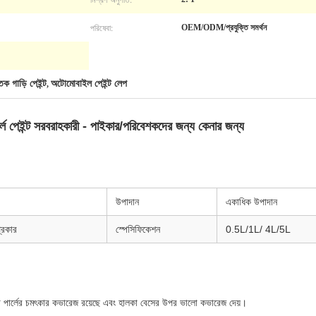
পরিষেবা:
OEM/ODM/প্রযুক্তি সমর্থন
িক গাড়ি পেইন্ট
অটোমোবাইল পেইন্ট লেপ
,
 পেইন্ট সরবরাহকারী - পাইকার/পরিবেশকদের জন্য কেনার জন্য
উপাদান
একাধিক উপাদান
্রকার
স্পেসিফিকেশন
0.5L/1L/ 4L/5L
েলো পার্লের চমৎকার কভারেজ রয়েছে এবং হালকা বেসের উপর ভালো কভারেজ দেয়।