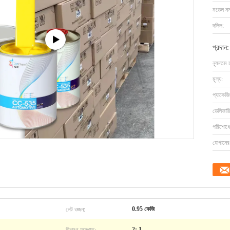
মডেল নম্
দলিল:
প্রদান:
ন্যূনতম 
মূল্য:
প্যাকেজি
ডেলিভারি
পরিশোধের
যোগানের 
নেট ওজন:
0.95 কেজি
মিশ্রণ অনুপাত:
2: 1