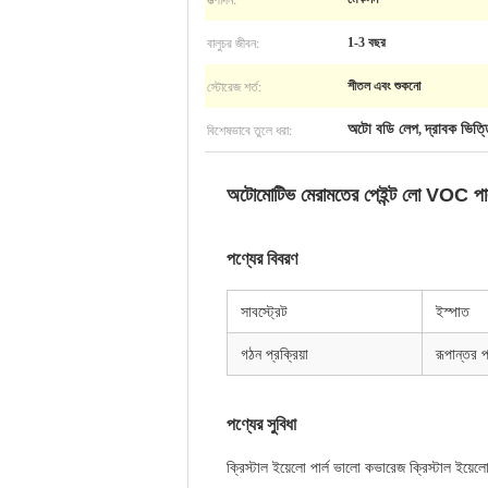
বালুচর জীবন:
1-3 বছর
স্টোরেজ শর্ত:
শীতল এবং শুকনো
বিশেষভাবে তুলে ধরা:
অটো বডি লেপ
দ্রাবক ভিত্ত
,
অটোমোটিভ মেরামতের পেইন্ট লো VOC পার্ল
পণ্যের বিবরণ
সাবস্ট্রেট
ইস্পাত
গঠন প্রক্রিয়া
রূপান্তর প
পণ্যের সুবিধা
ক্রিস্টাল ইয়েলো পার্ল ভালো কভারেজ ক্রিস্টাল ইয়