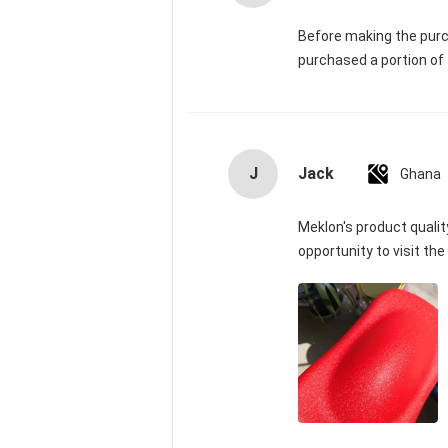
Before making the purch
purchased a portion of t
J
Jack
Ghana
Meklon's product quality 
opportunity to visit the