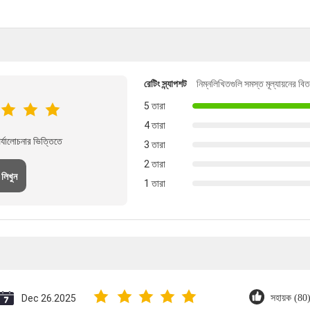
রেটিং স্ন্যাপশট
নিম্নলিখিতগুলি সমস্ত মূল্যায়নের বি
5 তারা
4 তারা
্যালোচনার ভিত্তিতে
3 তারা
2 তারা
 লিখুন
1 তারা
Dec 26.2025
সহায়ক (80