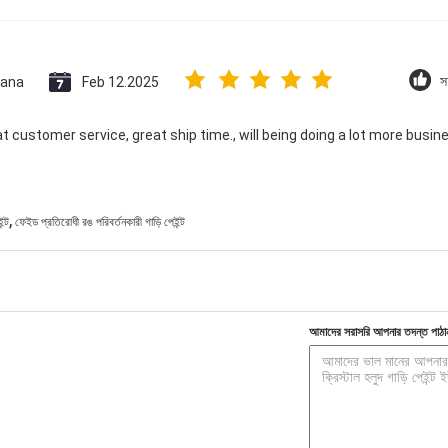
ana
Feb 12.2025
স
at customer service, great ship time., will being doing a lot more busin
,
ন্ট
ফেইড প্রতিরোধী রঙ পরিবর্তনকারী গাড়ি পেইন্ট
আমাদের সরাসরি আপনার তদন্ত পাঠা