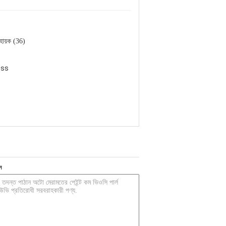
হায়ক (36)
ess
ন