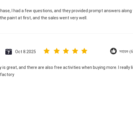
ase, I had a few questions, and they provided prompt answers along wi
he paint at first, and the sales went very well.
Oct 8.2025
সহায়ক (
is great, and there are also free activities when buying more. I really like
 factory