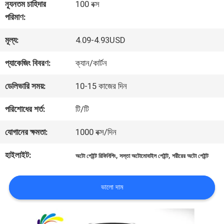
কারখানা
ন্যূনতম চাহিদার
100 বক্স
পরিমাণ:
ভ্রমণ
মূল্য:
4.09-4.93USD
মান
প্যাকেজিং বিবরণ:
ক্যান/কার্টন
নিয়ন্ত্রণ
ডেলিভারি সময়:
10-15 কাজের দিন
পরিশোধের শর্ত:
টি/টি
আমাদের
যোগানের ক্ষমতা:
1000 বক্স/দিন
সাথে
হাইলাইট:
,
,
অটো পেইন্ট রিফিনিশিং
সস্তা অটোমোবাইল পেইন্ট
শরীরের অটো পেইন্ট
যোগাযোগ
করুন
ভালো দাম