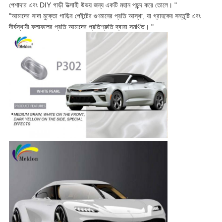
পেশাদার এবং DIY গাড়ী উত্সাহী উভয় জন্য একটি মহান পছন্দ করে তোলে। "
"আমাদের সাদা মুক্তো গাড়ির পেইন্টের গুণমানের প্রতি আস্থা, যা গ্রাহকের সন্তুষ্টি এবং
দীর্ঘস্থায়ী ফলাফলের প্রতি আমাদের প্রতিশ্রুতি দ্বারা সমর্থিত। "