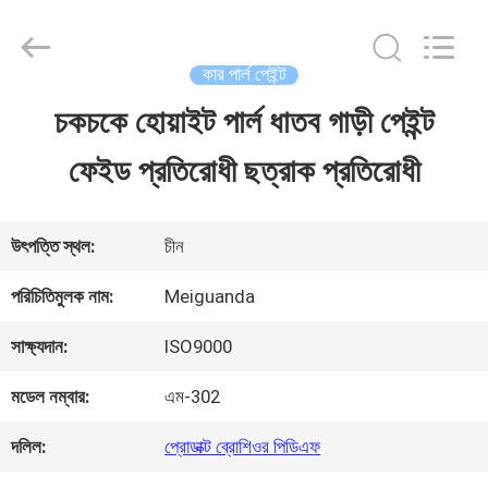
Guangzhou
Meklon
Chemical
Technology
কার পার্ল পেইন্ট
Co.,
Ltd..
চকচকে হোয়াইট পার্ল ধাতব গাড়ী পেইন্ট
বাড়ি
All
Rights
ফেইড প্রতিরোধী ছত্রাক প্রতিরোধী
Reserved.
পণ্য
উৎপত্তি স্থল:
চীন
ভিডিও
পরিচিতিমুলক নাম:
Meiguanda
সাক্ষ্যদান:
ISO9000
আমাদের
মডেল নম্বার:
এম-302
সম্পর্কে
দলিল:
প্রোডাক্ট ব্রোশিওর পিডিএফ