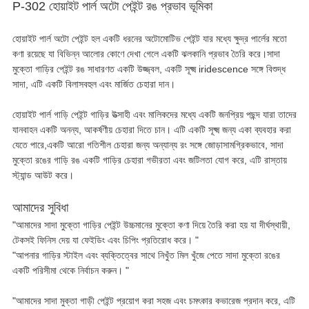
P-302 হোয়াইট পার্ল অটো পেইন্ট রঙ প্রভাব ভূমিকা
হোয়াইট পার্ল অটো পেইন্ট হল একটি ধরনের অটোমোটিভ পেইন্ট যার মধ্যে ক্ষুদ্র পার্লের মতো
কণা রয়েছে যা বিভিন্ন আলোর কোণে দেখা গেলে একটি ঝলকানি প্রভাব তৈরি করে।সাদা
মুক্তো গাড়ির পেইন্ট রঙ সাধারণত একটি উজ্জ্বল, একটি সূক্ষ্ম iridescence সঙ্গে বিশুদ্ধ
সাদা, এটি একটি বিলাসবহুল এবং মার্জিত চেহারা দান।
হোয়াইট পার্ল গাড়ি পেইন্ট গাড়ির উত্সাহী এবং মালিকদের মধ্যে একটি জনপ্রিয় পছন্দ যারা তাদের
যানবাহন একটি অনন্য, আকর্ষণীয় চেহারা দিতে চান। এটি একটি সূক্ষ্ম জন্য একা ব্যবহার করা
যেতে পারে,একটি আরো গতিশীল চেহারা জন্য অন্যান্য রং সঙ্গে জোড়াসামগ্রিকভাবে, সাদা
মুক্তো রঙের গাড়ি রঙ একটি গাড়ির চেহারা গভীরতা এবং জটিলতা যোগ করে, এটি রাস্তায়
স্ট্যান্ড আউট করে।
আমাদের সুবিধা
"আমাদের সাদা মুক্তো গাড়ির পেইন্ট উচ্চমানের মুক্তো কণা দিয়ে তৈরি করা হয় যা দীর্ঘস্থায়ী,
টেকসই ফিনিস দেয় যা ফেইডিং এবং চিপিং প্রতিরোধ করে। "
"আপনার গাড়ির স্টাইল এবং ব্যক্তিত্বের সাথে নিখুঁত মিল খুঁজে পেতে সাদা মুক্তো রঙের
একটি পরিসীমা থেকে নির্বাচন করুন। "
"আমাদের সাদা মুক্তা গাড়ী পেইন্ট প্রয়োগ করা সহজ এবং চমৎকার কভারেজ প্রদান করে, এটি