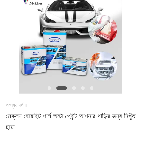
খবর
উদ্ধৃতির
জন্য
আবেদন
সাইট
ম্যাপ
পণ্যের বর্ণনা
গোপনীয়তা
মেক্লন হোয়াইট পার্ল অটো পেইন্ট আপনার গাড়ির জন্য নিখুঁত
ছায়া
নীতি