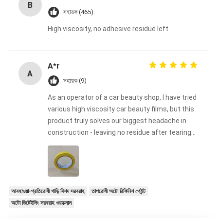
B
সহায়ক (465)
High viscosity, no adhesive residue left
A*r
A
সহায়ক (9)
As an operator of a car beauty shop, I have tried
various high viscosity car beauty films, but this
product truly solves our biggest headache in
construction - leaving no residue after tearing
off. Our technicians found during construction
that its high viscosity ensures a perfect fit with
complex surfaces such as bumpers and body
waistlines, while the unique adhesive formula is
clean and neat when removed, without
আবহাওয়া-প্রতিরোধী গাড়ি বিশদ সরবরাহ
তাপরোধী অটো রিফিনিশ পেইন্ট
damaging the original paint or color changing
অটো ডিটেইলিং সরবরাহ ওয়াক্সোল
film. This is particularly important for us to