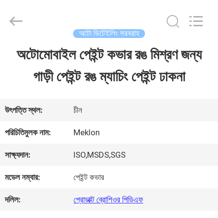
Guangzhou
Meklon
Chemical
Technology
অটো ডিটেইলিং সরবরাহ
Co.,
Ltd..
অটোমোবাইল পেইন্ট কভার রঙ মিশ্রণ জন্য
বাড়ি
All
Rights
গাড়ী পেইন্ট রঙ ম্যাচিং পেইন্ট ঢাকনা
Reserved.
পণ্য
উৎপত্তি স্থল:
চীন
ভিডিও
পরিচিতিমুলক নাম:
Meklon
সাক্ষ্যদান:
ISO,MSDS,SGS
আমাদের
মডেল নম্বার:
পেইন্ট কভার
সম্পর্কে
দলিল:
প্রোডাক্ট ব্রোশিওর পিডিএফ