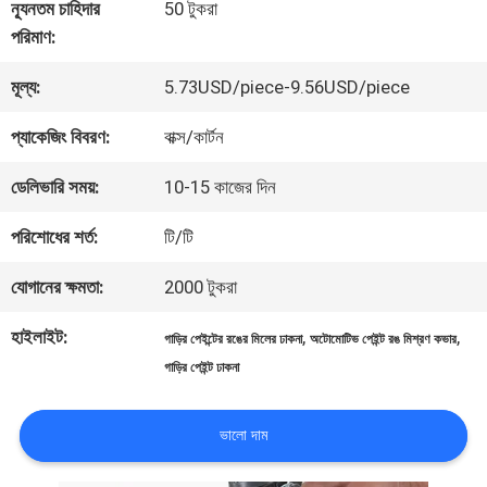
কারখানা
ন্যূনতম চাহিদার
50 টুকরা
পরিমাণ:
ভ্রমণ
মূল্য:
5.73USD/piece-9.56USD/piece
মান
প্যাকেজিং বিবরণ:
বাক্স/কার্টন
নিয়ন্ত্রণ
ডেলিভারি সময়:
10-15 কাজের দিন
পরিশোধের শর্ত:
টি/টি
আমাদের
যোগানের ক্ষমতা:
2000 টুকরা
সাথে
হাইলাইট:
,
,
গাড়ির পেইন্টের রঙের মিলের ঢাকনা
অটোমোটিভ পেইন্ট রঙ মিশ্রণ কভার
যোগাযোগ
গাড়ির পেইন্ট ঢাকনা
করুন
ভালো দাম