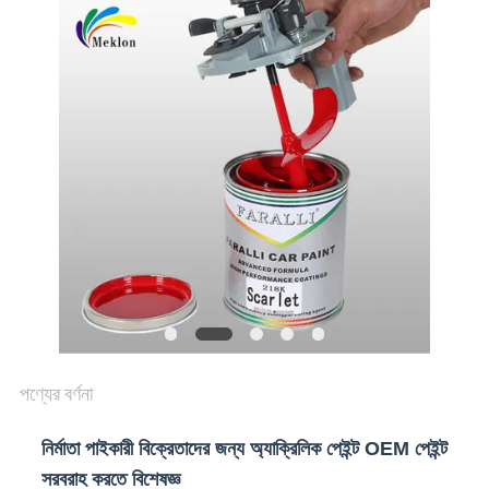
খবর
উদ্ধৃতির
জন্য
আবেদন
সাইট
ম্যাপ
পণ্যের বর্ণনা
গোপনীয়তা
নীতি
নির্মাতা পাইকারী বিক্রেতাদের জন্য অ্যাক্রিলিক পেইন্ট OEM পেইন্ট
সরবরাহ করতে বিশেষজ্ঞ