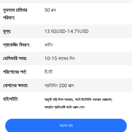
কারখানা
ন্যূনতম চাহিদার
50 বক্স
ভ্রমণ
পরিমাণ:
মূল্য:
13.92USD-14.71USD
মান
প্যাকেজিং বিবরণ:
কার্টন
নিয়ন্ত্রণ
ডেলিভারি সময়:
10-15 কাজের দিন
আমাদের
পরিশোধের শর্ত:
টি/টি
সাথে
যোগানের ক্ষমতা:
প্রতিদিন 200 বাক্স
যোগাযোগ
হাইলাইট:
,
,
বহুমুখী গাড়ি বিশদ সরবরাহ
অটো ডিটেইলিং সরবরাহ ওয়াক্সোল
আর্দ্রতা প্রতিরোধী অটো ওয়াক্স তেল
করুন
ভালো দাম