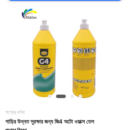
খবর
উদ্ধৃতির
জন্য
আবেদন
SITEMAP
গোপনীয়তা
নীতি
পণ্যের বর্ণনা
গাড়ির উন্নত সুরক্ষার জন্য জি4 অটো ওয়াক্স তেল