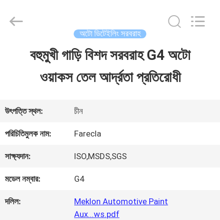
Guangzhou
Meklon
Chemical
Technology
অটো ডিটেইলিং সরবরাহ
Co.,
Ltd..
বহুমুখী গাড়ি বিশদ সরবরাহ G4 অটো
বাড়ি
All
Rights
ওয়াকস তেল আর্দ্রতা প্রতিরোধী
Reserved.
পণ্য
উৎপত্তি স্থল:
চীন
ভিডিও
পরিচিতিমুলক নাম:
Farecla
সাক্ষ্যদান:
ISO,MSDS,SGS
আমাদের
মডেল নম্বার:
G4
সম্পর্কে
দলিল:
Meklon Automotive Paint
Aux...ws.pdf