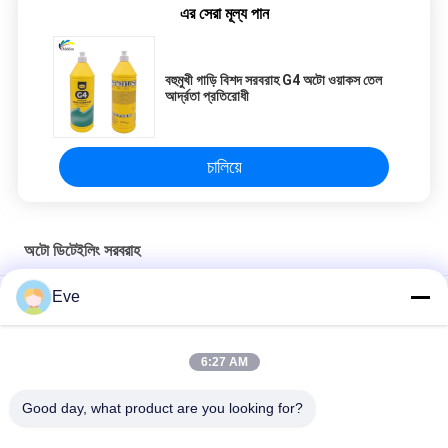
এর সেরা মূল্য পান
professional shop owners who need to balance
construction efficiency and quality, this is a
trustworthy choice.
বহুমুখী গাড়ি বিশদ সরবরাহ G4 অটো ওয়াকস তেল
আর্দ্রতা প্রতিরোধী
চালিয়ে
অটো ডিটেইলিং সরবরাহ
Eve
আবহাওয়া প্রতিরোধী গাড়ি বিশদ সরবরাহ হাত স্যানিটাইজার গাড়ির পেইন্টের জন্য ক্ষতিকারক
নয়
6:27 AM
এমএসডিএস স্থিতিশীল গাড়ি বিশদ সরবরাহ, ব্যবহারিক অটোমোবাইল পেইন্ট মিশ্রণ ক্যাপ
Good day, what product are you looking for?
গাড়ির পলিশিংয়ের জন্য হলুদ সাদা উলের প্যাড, বহুমুখী গাড়ি পরিষ্কারের জিনিসপত্র