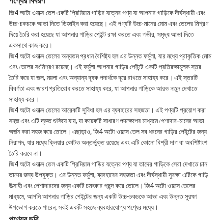
পণ্যের বিবরণ
জি4 অটো ওয়াক্স তেল একটি প্রিমিয়াম গাড়ির যত্নের পণ্য যা আপনার গাড়িকে দীর্ঘস্থায়ী এবং
উচ্চ-চকচকে আভা দিতে ডিজাইন করা হয়েছে। এই পণ্যটি উচ্চ-মানের মোম এবং তেলের মিশ্রণ
দিয়ে তৈরি করা হয়েছে যা আপনার গাড়ির পেইন্ট রক্ষা করতে এবং গভীর, সমৃদ্ধ আভা দিতে
একসাথে কাজ করে।
জি4 অটো ওয়াক্স তেলের অন্যতম প্রধান বৈশিষ্ট্য হল এর উন্নত ফর্মুলা, যার মধ্যে প্রাকৃতিক মোম
এবং তেলের সংমিশ্রণ রয়েছে। এই ফর্মুলা আপনার গাড়ির পেইন্টে একটি প্রতিরক্ষামূলক স্তর
তৈরি করে যা জল, ময়লা এবং অন্যান্য দূষক পদার্থকে দূরে রাখতে সাহায্য করে। এই স্তরটি
বিবর্ণতা এবং জারণ প্রতিরোধ করতে সাহায্য করে, যা আপনার গাড়িকে আরও নতুন দেখাতে
সাহায্য করে।
জি4 অটো ওয়াক্স তেলের আরেকটি সুবিধা হল এর ব্যবহারের সহজতা। এই পণ্যটি প্রয়োগ করা
সহজ এবং এটি দ্রুত শুকিয়ে যায়, যা কয়েকটি সাধারণ পদক্ষেপের মাধ্যমে পেশাদার-মানের আভা
অর্জন করা সহজ করে তোলে। এছাড়াও, জি4 অটো ওয়াক্স তেল সব ধরনের গাড়ির পেইন্টের জন্য
নিরাপদ, যার মধ্যে ক্লিয়ার কোটও অন্তর্ভুক্ত রয়েছে এবং এটি কোনো বিশ্রী দাগ বা অবশিষ্টাংশ
তৈরি করবে না।
জি4 অটো ওয়াক্স তেল একটি প্রিমিয়াম গাড়ির যত্নের পণ্য যা তাদের গাড়িকে সেরা দেখাতে চান
তাদের জন্য উপযুক্ত। এর উন্নত ফর্মুলা, ব্যবহারের সহজতা এবং দীর্ঘস্থায়ী সুরক্ষা এটিকে গাড়ি
উত্সাহী এবং পেশাদারদের জন্য একটি চমৎকার পছন্দ করে তোলে। জি4 অটো ওয়াক্স তেলের
মাধ্যমে, আপনি আপনার গাড়ির পেইন্টের জন্য একটি উচ্চ-চকচকে আভা এবং উন্নত সুরক্ষা
উপভোগ করতে পারেন, সবই একটি সহজে ব্যবহারযোগ্য পণ্যের মধ্যে।
পণ্যের ছবি