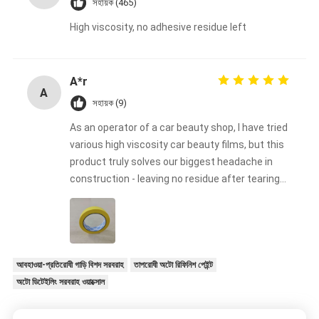
সহায়ক (465)
High viscosity, no adhesive residue left
A*r
A
সহায়ক (9)
As an operator of a car beauty shop, I have tried
various high viscosity car beauty films, but this
product truly solves our biggest headache in
construction - leaving no residue after tearing
off. Our technicians found during construction
that its high viscosity ensures a perfect fit with
complex surfaces such as bumpers and body
waistlines, while the unique adhesive formula is
clean and neat when removed, without
আবহাওয়া-প্রতিরোধী গাড়ি বিশদ সরবরাহ
তাপরোধী অটো রিফিনিশ পেইন্ট
damaging the original paint or color changing
অটো ডিটেইলিং সরবরাহ ওয়াক্সোল
film. This is particularly important for us to
handle vehicles for high-end customers. For