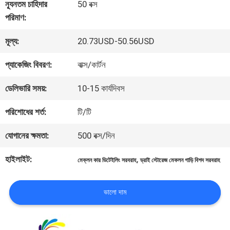
কারখানা
ন্যূনতম চাহিদার
50 বক্স
পরিমাণ:
ভ্রমণ
মূল্য:
20.73USD-50.56USD
মান
প্যাকেজিং বিবরণ:
বাক্স/কার্টন
নিয়ন্ত্রণ
ডেলিভারি সময়:
10-15 কার্যদিবস
পরিশোধের শর্ত:
টি/টি
আমাদের
যোগানের ক্ষমতা:
500 বক্স/দিন
সাথে
হাইলাইট:
,
মেক্লন কার ডিটেইলিং সরবরাহ
ড্রাই স্টোরেজ মেকলন গাড়ি বিশদ সরবরাহ
যোগাযোগ
করুন
ভালো দাম