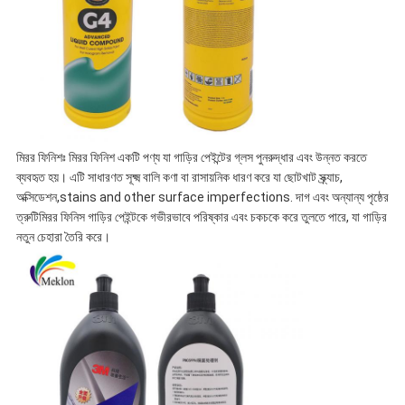
মিরর ফিনিশঃ মিরর ফিনিশ একটি পণ্য যা গাড়ির পেইন্টের গ্লস পুনরুদ্ধার এবং উন্নত করতে
ব্যবহৃত হয়। এটি সাধারণত সূক্ষ্ম বালি কণা বা রাসায়নিক ধারণ করে যা ছোটখাট স্ক্র্যাচ,
অক্সিডেশন,stains and other surface imperfections. দাগ এবং অন্যান্য পৃষ্ঠের
ত্রুটিমিরর ফিনিস গাড়ির পেইন্টকে গভীরভাবে পরিষ্কার এবং চকচকে করে তুলতে পারে, যা গাড়ির
নতুন চেহারা তৈরি করে।