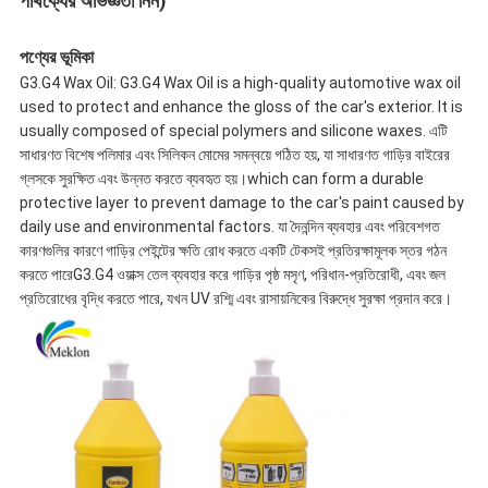
পার্থক্যের অভিজ্ঞতা নিন)
পণ্যের ভূমিকা
G3.G4 Wax Oil: G3.G4 Wax Oil is a high-quality automotive wax oil
used to protect and enhance the gloss of the car's exterior. It is
usually composed of special polymers and silicone waxes. এটি
সাধারণত বিশেষ পলিমার এবং সিলিকন মোমের সমন্বয়ে গঠিত হয়, যা সাধারণত গাড়ির বাইরের
গ্লসকে সুরক্ষিত এবং উন্নত করতে ব্যবহৃত হয়।which can form a durable
protective layer to prevent damage to the car's paint caused by
daily use and environmental factors. যা দৈনন্দিন ব্যবহার এবং পরিবেশগত
কারণগুলির কারণে গাড়ির পেইন্টের ক্ষতি রোধ করতে একটি টেকসই প্রতিরক্ষামূলক স্তর গঠন
করতে পারেG3.G4 ওয়াক্স তেল ব্যবহার করে গাড়ির পৃষ্ঠ মসৃণ, পরিধান-প্রতিরোধী, এবং জল
প্রতিরোধের বৃদ্ধি করতে পারে, যখন UV রশ্মি এবং রাসায়নিকের বিরুদ্ধে সুরক্ষা প্রদান করে।