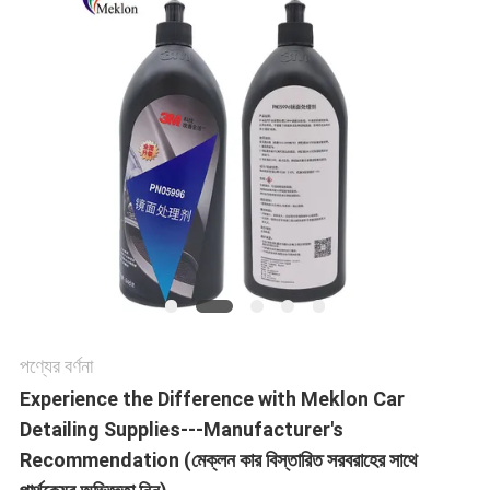
খবর
উদ্ধৃতির
জন্য
আবেদন
সাইট
ম্যাপ
পণ্যের বর্ণনা
গোপনীয়তা
Experience the Difference with Meklon Car
Detailing Supplies---Manufacturer's
নীতি
Recommendation (মেক্লন কার বিস্তারিত সরবরাহের সাথে