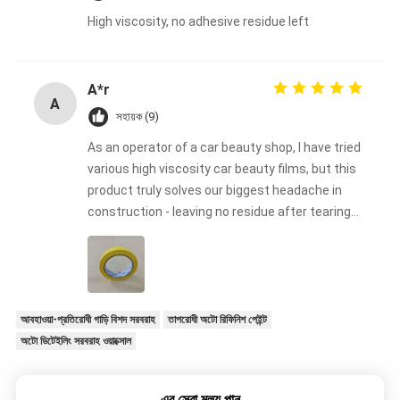
High viscosity, no adhesive residue left
A*r
A
সহায়ক (9)
As an operator of a car beauty shop, I have tried
various high viscosity car beauty films, but this
product truly solves our biggest headache in
construction - leaving no residue after tearing
off. Our technicians found during construction
that its high viscosity ensures a perfect fit with
complex surfaces such as bumpers and body
waistlines, while the unique adhesive formula is
clean and neat when removed, without
আবহাওয়া-প্রতিরোধী গাড়ি বিশদ সরবরাহ
তাপরোধী অটো রিফিনিশ পেইন্ট
damaging the original paint or color changing
অটো ডিটেইলিং সরবরাহ ওয়াক্সোল
film. This is particularly important for us to
handle vehicles for high-end customers. For
এর সেরা মূল্য পান