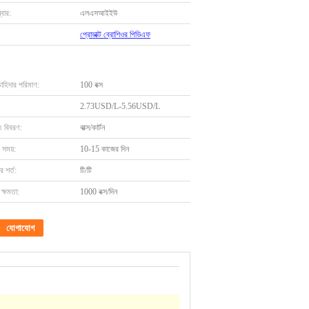
বার:
এলএসআইইউ
প্রোডাক্ট ব্রোশিওর পিডিএফ
চাহিদার পরিমাণ:
100 বক্স
2.73USD/L-5.56USD/L
ং বিবরণ:
বাক্স/কার্টন
 সময়:
10-15 কাজের দিন
 শর্ত:
টি/টি
ক্ষমতা:
1000 বক্স/দিন
যোগাযোগ