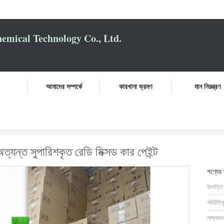
mical Technology Co., Ltd.
আমাদের সম্পর্কে
কারখানা ভ্রমণ
মান নিয়ন্ত্রণ
্স৭আর মনসুন গ্রে জন্য অত্যন্ত সুপারিশকৃত রেডি মিক্সড কার পেইন্ট
যন্ত সুপারিশকৃত রেডি মিক্সড কার পেইন্ট
পণ্যের
উৎপত্তি
পরিচিতিম
সাক্ষ্যদান