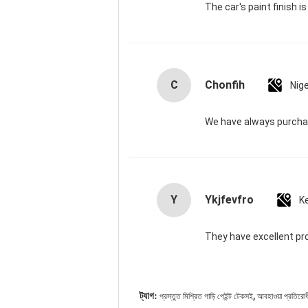
The car's paint finish i
C
Chonfih
Nige
We have always purchas
Y
Ykjfevfro
K
They have excellent pr
,
ট্যাগ:
প্রস্তুত মিশ্রিত গাড়ি পেইন্ট টেকসই
আবহাওয়া প্রতিরোধী 