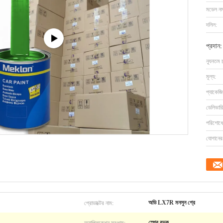
মডেল নম্
দলিল:
প্রদান:
ন্যূনতম 
মূল্য:
প্যাকেজি
ডেলিভারি
পরিশোধের
যোগানের 
প্রোডাক্টের নাম:
অডি LX7R মনসুন গ্রে
অ্যাপ্লিকেশন সরঞ্জাম:
স্প্রে বন্দুক