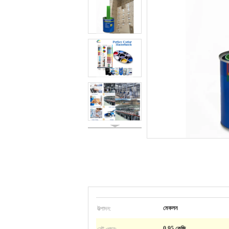
উত্পাদন:
মেকলন
নেট ওজন:
0.95 কেজি