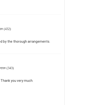
য়ক (432)
sed by the thorough arrangements.
হায়ক (343)
. Thank you very much.