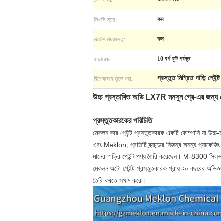
ভিওসি স্তর:
কম
ভিওসি বিষয়বস্তু:
কম
কভারেজ:
10 বর্গ ফুট পর্যন্ত
বিশেষভাবে তুলে ধরা:
প্রস্তুত মিশ্রিত গাড়ি পেইন্ট
উচ্চ প্রস্তাবিত অডি LX7R মনসুন গ্রে-এর জন্য রেড
প্রস্তুতকারকের পরিচিতি
মেকলন কার পেইন্ট প্রস্তুতকারক একটি কোম্পানি যা উচ
এবং Meklon, প্রতিটি ব্র্যান্ডের নিজস্ব অনন্য প্যাকেজি
মানের গাড়ির পেইন্ট পণ্য তৈরি করেছেন। M-8300 সিলভার 
মেকলন অটো পেইন্ট প্রস্তুতকারক প্রায় ২০ বছরের অভিজ্ঞত
তৈরি করতে সক্ষম করে।