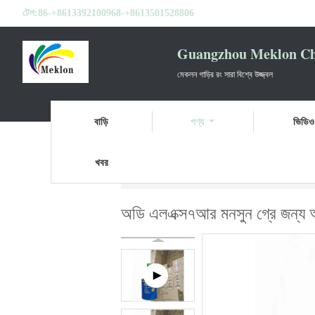
টেল:
86-+8613392100968-+8613501528806
Guangzhou Meklon Che
মেকলন গাড়ির রং সারা বিশ্বে উজ্জ্বল
বাড়ি
পণ্য
ভিডিও
খবর
বাড়ি
পণ্য
প্রস্তুত মিশ্রিত গাড়ি পেইন্ট
অডি এলএক
অডি এলএক্স৭আর মনসুন গ্রে জন্য অত্