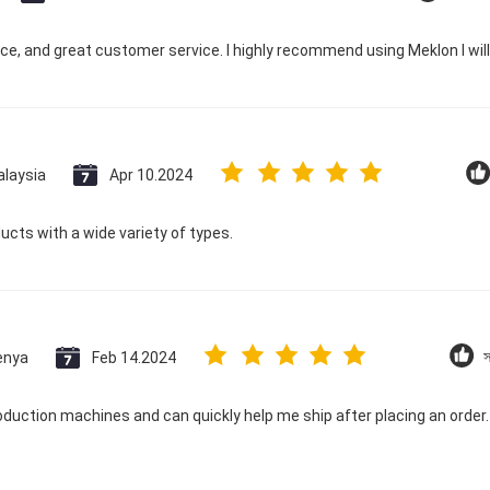
ice, and great customer service. I highly recommend using Meklon I wil
laysia
Apr 10.2024
ducts with a wide variety of types.
enya
Feb 14.2024
স
oduction machines and can quickly help me ship after placing an order