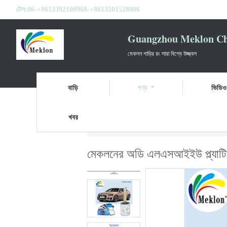
টেল:
86-+8613392100968-+8613501528806
Guangzhou Meklon Che
মেকলন গাড়ির রং সারা বিশ্বে উজ্জ্বল
বাড়ি
পণ্য
ভিডিও
খবর
বাড়ি
পণ্য
প্রস্তুত মিশ্রিত গাড়ি পেইন্ট
মেকলনের
মেকলনের অডি এলএসআইইউ প্ল্যাটিনা