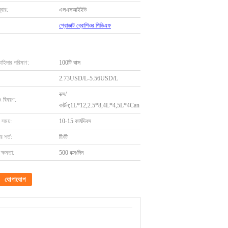
বার:
এলএসআইইউ
প্রোডাক্ট ব্রোশিওর পিডিএফ
চাহিদার পরিমাণ:
100টি বাক্স
2.73USD/L-5.56USD/L
বক্স/
ং বিবরণ:
কার্টন;1L*12,2.5*8,4L*4,5L*4Can
 সময়:
10-15 কার্যদিবস
 শর্ত:
টি/টি
ক্ষমতা:
500 বক্স/দিন
যোগাযোগ