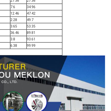
27.36
27.36
7.6
34.96
12.46
47.42
2.28
49.7
3.65
53.35
36.46
89.81
3.8
93.61
6.38
99.99