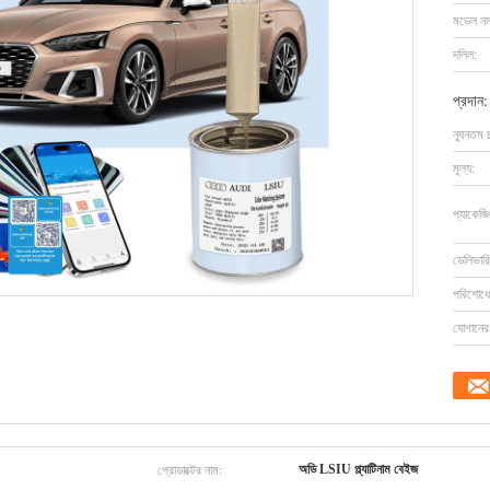
মডেল নম্
দলিল:
প্রদান:
ন্যূনতম 
মূল্য:
প্যাকেজি
ডেলিভারি
পরিশোধের
যোগানের 
প্রোডাক্টের নাম:
অডি LSIU প্ল্যাটিনাম বেইজ