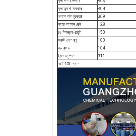
সূক্ষ্ম সাদা সিলভার
403
সূক্ষ্ম ফ্ল্যাশ সিলভার
404
শুকনো লাল মুক্তো
309
স্বচ্ছ আয়রন রেড
128
রঙ নিয়ন্ত্রণ এজেন্ট
150
ফ্রস্ট স্নো ব্লু
103
থ্রু ব্ল্যাক
104
ইয়াং ব্লু পার্ল
311
মোট:100 গ্রাম