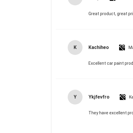
Great product, great pr
K
Kachiheo
Ma
Excellent car paint pro
Y
Ykjfevfro
K
They have excellent pr