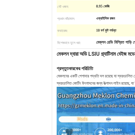
নেট ওজন:
0.95 কেজি
প্রধান কাঁচামাল:
এক্রাইলিক রজন
কভারেজ:
10 বর্গ ফুট পর্যন্ত
বিশেষভাবে তুলে ধরা:
মেক্লন রেডি মিশ্রিত গাড়ি পে
মেকলন দ্বারা অডি LSIU প্ল্যাটিনাম বেইজ মডেলে
প্রস্তুতকারকের পরিচিতি
মেকলনের একটি পেশাদার পদ্ধতি দল রয়েছে যা স্বয়ংচালিত ক
স্বয়ংচালিত কোটিং উৎপাদনের জন্য উত্পাদন লাইন রয়েছে, যা ব