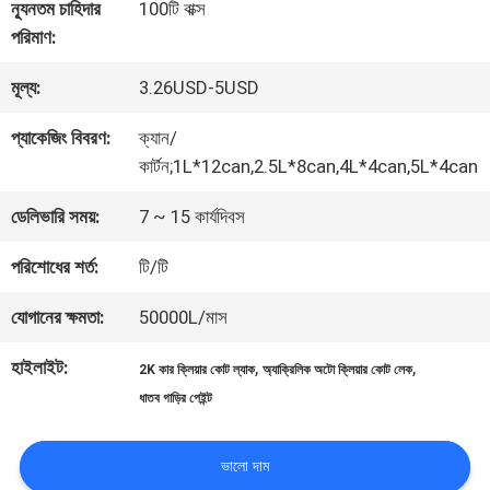
কারখানা
ন্যূনতম চাহিদার
100টি বাক্স
পরিমাণ:
ভ্রমণ
মূল্য:
3.26USD-5USD
মান
প্যাকেজিং বিবরণ:
ক্যান/
কার্টন;1L*12can,2.5L*8can,4L*4can,5L*4can
নিয়ন্ত্রণ
ডেলিভারি সময়:
7 ~ 15 কার্যদিবস
আমাদের
পরিশোধের শর্ত:
টি/টি
সাথে
যোগানের ক্ষমতা:
50000L/মাস
যোগাযোগ
হাইলাইট:
,
,
2K কার ক্লিয়ার কোট ল্যাক
অ্যাক্রিলিক অটো ক্লিয়ার কোট লেক
ধাতব গাড়ির পেইন্ট
করুন
ভালো দাম