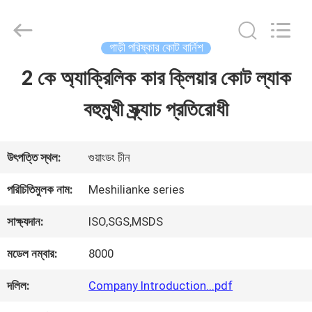
Guangzhou
Meklon
Chemical
Technology
গাড়ী পরিষ্কার কোট বার্নিশ
Co.,
Ltd..
2 কে অ্যাক্রিলিক কার ক্লিয়ার কোট ল্যাক
বাড়ি
All
Rights
বহুমুখী স্ক্র্যাচ প্রতিরোধী
Reserved.
পণ্য
উৎপত্তি স্থল:
গুয়াংডং চীন
ভিডিও
পরিচিতিমুলক নাম:
Meshilianke series
সাক্ষ্যদান:
ISO,SGS,MSDS
আমাদের
মডেল নম্বার:
8000
সম্পর্কে
দলিল:
Company Introduction...pdf