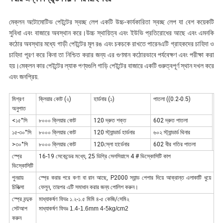
মেক্লন অটোমোটিভ পেইন্টের স্বচ্ছ লেপ একটি উচ্চ-কার্যকারিতা স্বচ্ছ লেপ যা বেশ কয়েকটি
সুবিধা এবং বাজারে অবস্থান করে।উচ্চ স্থায়িত্ব এবং ইউভি প্রতিরোধের আছে এবং এমনকি
কঠোর অবস্থার মধ্যে গাড়ী পেইন্টের মূল রঙ এবং চকচকে রাখতে পারেনএটি গ্রাহকদের চাহিদা ও
চাহিদা পূরণ করে কিনা তা নিশ্চিত করার জন্য এর গুণমান কঠোরভাবে পর্যবেক্ষণ এবং পরীক্ষা করা
হয়।মেক্লন কার পেইন্টের ল্যাক পণ্যগুলি গাড়ি পেইন্টের বাজারে একটি গুরুত্বপূর্ণ স্থান দখল করে
এবং জনপ্রিয়.
মিশ্রণ
ক্লিয়ার কোট (২)
হার্ডনার (১)
পাতলা ((0.2-0.5)
অনুপাত
<১৫°সি
৮০০০ ক্লিয়ার কোট
120 দ্রুত শক্ত
602 দ্রুত পাতলা
১৫-৩০°সি
৮০০০ ক্লিয়ার কোট
120 স্ট্যান্ডার্ড হার্ডনার
৬০২ স্ট্যান্ডার্ড থিনার
>৩০°সি
৮০০০ ক্লিয়ার কোট
120স্লো হার্ডেনার
602 ধীর গতির পাতলা
স্প্রে
16-19 সেকেন্ডের মধ্যে, 25 ডিগ্রি সেলসিয়াসে 4 # ভিস্কোসিটি কাপ
ভিস্কোসিটি
পুনরায়
স্প্রে করার পরে কণা বা রান আছে, P2000 স্যান্ড পেপার দিয়ে আক্রান্ত এলাকাটি ধুয়ে
চিকিত্সা
ফেলুন, তারপর এটি সমাধান করার জন্য পোলিশ করুন।
স্প্রে বন্দুক
মাধ্যাকর্ষণ ফিডঃ ১.২-১.৫ মিমি ৪-৫ কেজি/সেমি২
সেটআপ
মাধ্যাকর্ষণ ফিডঃ 1.4-1.6mm 4-5kg/cm2
করুন