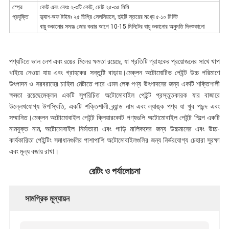
স্প্রে
কোট এবং বেধঃ ২-৩টি কোট, মোট ২৫-৩৫ মিমি
প্রযুক্তি
ফ্ল্যাশ-অফ টাইমঃ ২৫ ডিগ্রি সেলসিয়াসে, দুইটি স্তরের মধ্যে ৫-১০ মিনিট
বায়ু শুকানোর সময়ঃ জোর করার আগে 10-15 মিনিটের বায়ু শুকানোর অনুমতি দিন
শুকানো
পণ্যটিতে ভাল লেপ এবং রঙের মিলের ক্ষমতা রয়েছে, যা প্রতিটি গ্রাহকের প্রয়োজনের সাথে খাপ
খাইয়ে নেওয়া যায় এবং গ্রাহকের সন্তুষ্টি বাড়ায়।মেক্লন অটোমোটিভ পেইন্ট উচ্চ পরিমাণে
উৎপাদন ও সরবরাহের চাহিদা মেটাতে পারে এমন লেক পণ্য উৎপাদনের জন্য একটি শক্তিশালী
ক্ষমতা রয়েছেমেক্লন একটি সুপরিচিত অটোমোবাইল পেইন্ট প্রস্তুতকারক যার বাজারে
উল্লেখযোগ্য উপস্থিতি, একটি শক্তিশালী ব্র্যান্ড নাম এবং ল্যাঙ্ক পণ্য যা খুব পছন্দ এবং
সম্মানিত।মেক্লন অটোমোবাইল পেইন্ট ক্লিয়ারকোট পণ্যগুলি অটোমোবাইল পেইন্ট শিল্পে একটি
নামযুক্ত নাম, অটোমোবাইল নির্মাতারা এবং গাড়ি মালিকদের জন্য উচ্চমানের এবং উচ্চ-
কার্যকারিতা পেইন্টিং সমাধানগুলির পাশাপাশি অটোমোবাইলগুলির জন্য নির্ভরযোগ্য চেহারা সুরক্ষা
এবং মূল্য বজায় রাখা।
রেটিং ও পর্যালোচনা
সামগ্রিক মূল্যায়ন