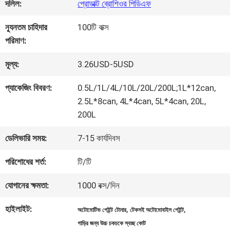
কারখানা
দলিল:
প্রোডাক্ট ব্রোশিওর পিডিএফ
ভ্রমণ
ন্যূনতম চাহিদার
100টি বাক্স
পরিমাণ:
মান
মূল্য:
3.26USD-5USD
নিয়ন্ত্রণ
প্যাকেজিং বিবরণ:
0.5L/1L/4L/10L/20L/200L;1L*12can,
2.5L*8can, 4L*4can, 5L*4can, 20L,
200L
আমাদের
ডেলিভারি সময়:
7-15 কার্যদিবস
সাথে
পরিশোধের শর্ত:
টি/টি
যোগাযোগ
যোগানের ক্ষমতা:
1000 বক্স/দিন
করুন
হাইলাইট:
,
,
অটোমোটিভ পেইন্ট টোনার
টেকসই অটোমোবাইল পেইন্ট
গাড়ির জন্য উচ্চ চকচকে স্বচ্ছ কোট