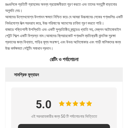
রঙগুলিকে প্রতিটি গ্রাহকের অনন্য প্রয়োজনীয়তা পূরণ করতে এবং তাদের সন্তুষ্টি বাড়ানোর
অনুমতি দেয়।
আমাদের উল্লেখযোগ্য উৎপাদন ক্ষমতা নিশ্চিত করে যে আমরা উচ্চমানের লেকের পণ্যগুলির একটি
নির্ভরযোগ্য উত্স সরবরাহ করে, উচ্চ পরিমাণের আদেশের চাহিদা পূরণ করতে পারি।
বাজারে শক্তিশালী উপস্থিতি এবং একটি সুপ্রতিষ্ঠিত ব্র্যান্ডের খ্যাতি সহ, মেক্লন অটোমোবাইল
পেইন্ট শিল্পে একটি বিশ্বস্ত নাম।আমাদের ক্লিয়ারকোট পণ্যগুলি ব্যতিক্রমী নান্দনিক সুরক্ষা
প্রদানের জন্য বিখ্যাত, গাড়ির মূল্য সংরক্ষণ, এবং উভয় অটোমোকার এবং গাড়ী মালিকদের জন্য
উচ্চ কর্মক্ষমতা পেইন্টিং সমাধান প্রদান।
রেটিং ও পর্যালোচনা
সামগ্রিক মূল্যায়ন
5.0
এই সরবরাহকারীর জন্য 50 টি পর্যালোচনার ভিত্তিতে