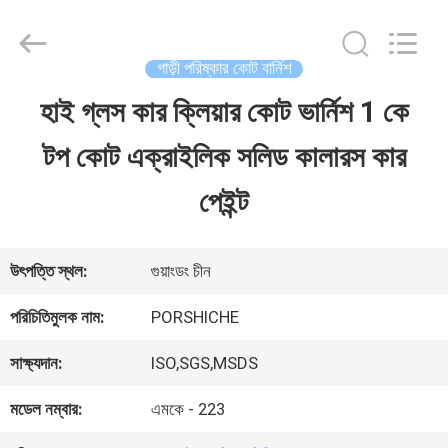
Guangzhou
Meklon
Chemical
Technology
গাড়ী পরিষ্কার কোট বার্নিশ
Co.,
Ltd..
হাই গ্লস কার ক্লিয়ার কোট ভার্নিশ 1 কে
বাড়ি
All
Rights
টপ কোট এক্রাইলিক সলিড কালারস কার
Reserved.
পণ্য
পেইন্ট
ভিডিও
উৎপত্তি স্থল:
গুয়াংডং চীন
পরিচিতিমুলক নাম:
PORSHICHE
আমাদের
সাক্ষ্যদান:
ISO,SGS,MSDS
সম্পর্কে
মডেল নম্বার:
এমকে - 223