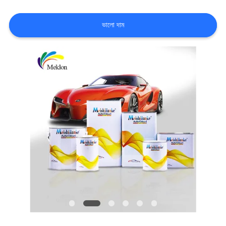
খবর
ভালো দাম
উদ্ধৃতির
জন্য
আবেদন
সাইট
ম্যাপ
গোপনীয়তা
নীতি