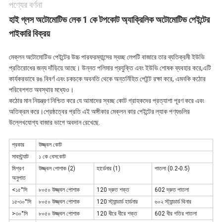
পণ্যের বর্ণনা
হাই গ্লস অটোমোটিভ লেক 1 কে টপকোট অ্যাক্রিলিক অটোমোটিভ পেইন্টের
পাইকারি বিক্রয়
মেক্লন অটোমোটিভ পেইন্টের উচ্চ পারফরম্যান্সের স্বচ্ছ লেপটি বাজারে তার ব্যতিক্রমী ইউভি
প্রতিরোধের জন্য দাঁড়িয়ে আছে। উন্নত পলিমার প্রযুক্তি এবং ইউভি শোষক ব্যবহার করে,এটি
কার্যকরভাবে রঙ বিবর্ণ এবং চকচকে অবনতি থেকে অন্তর্নিহিত পেইন্ট রক্ষা করে, এমনকি কঠোর
পরিবেশগত অবস্থার মধ্যেও।
কঠোর মান নিয়ন্ত্রণ নিশ্চিত করে যে আমাদের স্বচ্ছ কোট গ্রাহকদের প্রত্যাশা পূরণ করে এবং
অতিক্রম করে।শ্রেষ্ঠত্বের প্রতি এই অঙ্গীকার মেক্লন কার পেইন্টের ল্যাক পণ্যগুলির
উল্লেখযোগ্য বাজার ভাগে অবদান রেখেছে.
প্রকার
উজ্জ্বল কোট
সাবস্ট্র্যাট
১ কে বেসকোট
মিশ্রণ
উজ্জ্বল পোশাক (2)
হার্ডেনার (1)
পাতলা (0.2-0.5)
অনুপাত
<১৫°সি
৮০৫০ উজ্জ্বল পোশাক
120 দ্রুত শক্ত
602 দ্রুত পাতলা
১৫-৩০°সি
৮০৫০ উজ্জ্বল পোশাক
120 স্ট্যান্ডার্ড হার্ডনার
৬০২ স্ট্যান্ডার্ড থিনার
>৩০°সি
৮০৫০ উজ্জ্বল পোশাক
120 ধীরে ধীরে শক্ত
602 ধীর গতির পাতলা