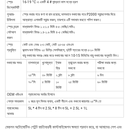
স্প্রে
16-19 °C এ একটি 4 # সান্দ্রতা কাপ মধ্যে ড্রপ
ভিস্কোসিটি
পুনরায়-
স্প্রে করার পরে কণা বা রান রয়েছে; ভালভাবে শুকানোর পরে P2000 স্যান্ডপেপার দিয়ে
চিকিৎসা
আক্রান্ত এলাকাটি স্যান্ড করুন, তারপরে এটি সমাধান করতে পলিশ করুন।
স্প্রে বন্দুক
মাধ্যাকর্ষণ ফিডঃ ১.২-১.৫ মিমি ৪-৫ কেজি/সেমি২
সেটআপ
মাধ্যাকর্ষণ ফিডঃ ১.৪-১.৬ মিমি ৪-৫ কেজি/সেমি২
করুন
স্প্রে
কোট এবং বেধঃ ২-৩ কোট, মোট ২৫-৩৫ এমএম
প্রযুক্তি
ফ্ল্যাশ-অফ টাইমঃ ২৫ ডিগ্রি সেলসিয়াসে, দুইটি স্তরের মধ্যে ৫-১০ মিনিট
বায়ু শুকানোর সময়ঃ জোর করে শুকানোর আগে 10-15 মিনিটের বায়ু শুকানোর অনুমতি দিন।
শুকানোর সময়
তাপমাত্রা
ধুলোমুক্ত
ট্যাক
হ্যান্ডেল করার জন্য
পরীক্ষা করার জন্য
ফ্রি
শুকনো
শুকনো
২৫°সি
৩০ মিনিট
২ ঘন্টা
৮ ঘন্টা
৬ দিন
৭০°সি
৫ মিনিট
১০
২৫ মিনিট
৬০ মিনিট
মিনিট
OEM ওডিএম
গ্রাহকদের অর্ডার হিসাবে
শেল্ফ সময়কাল
২ বছর মূল সিলড ক্যান, একটি শীতল এবং শুকনো জায়গায় ২৫°সি তে
প্যাকেজের
5L * 4 টিন বা 2.5L * 8 টিন বা 5L + 2.5L + 1L
আকার
মেক্লন অটোমোটিভ পেইন্ট ব্যতিক্রমী কাস্টমাইজেশন ক্ষমতা প্রদান করে, যা আমাদের লেপ এবং