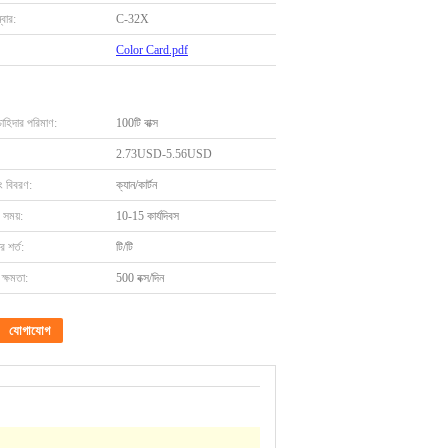
বার:
C-32X
Color Card.pdf
চাহিদার পরিমাণ:
100টি বাক্স
2.73USD-5.56USD
ং বিবরণ:
ক্যান/কার্টন
 সময়:
10-15 কার্যদিবস
 শর্ত:
টি/টি
ক্ষমতা:
500 বক্স/দিন
যোগাযোগ