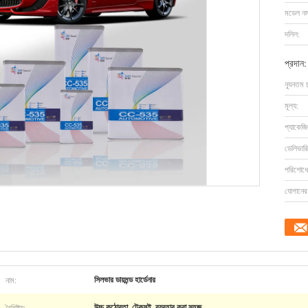
মডেল নম্
দলিল:
প্রদান:
ন্যূনতম 
মূল্য:
প্যাকেজি
ডেলিভারি
পরিশোধের
যোগানের 
নাম:
সিলভার ডায়মন্ড হার্ডেনার
বৈশিষ্ট্য:
উচ্চ কঠোরতা, টেকসই, ব্যবহার করা সহজ