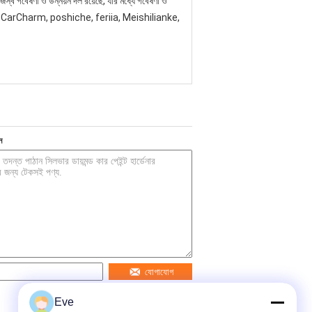
স্ব গবেষণা ও উন্নয়ন দল রয়েছে, যার মধ্যে গবেষণা ও
যেগুলো হলো CarCharm, poshiche, feriia, Meishilianke,
ন
যোগাযোগ
Eve