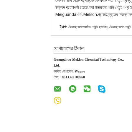
মেকলন অটো পেইন্ট প্রস্তুতকারক একটি অটো পেইন্ট প্রস্তু
উন্নয়ন প্রকৌশলী রয়েছে,যারা উচ্চমানের গাড়ি পেইন্ট 
Meiguanda এবং Meklon,প্রতিটি ব্র্যান্ডের নিজস্ব অনন্য 
,
ট্যাগ:
টেকসই অটোমোটিভ পেইন্ট হার্ডেনার
টেকসই অটো পেইন্ট হ
যোগাযোগের ঠিকানা
Guangzhou Meklon Chemical Technology Co.,
Ltd.
ব্যক্তি যোগাযোগ:
Wayne
টেল:
+8613392100968