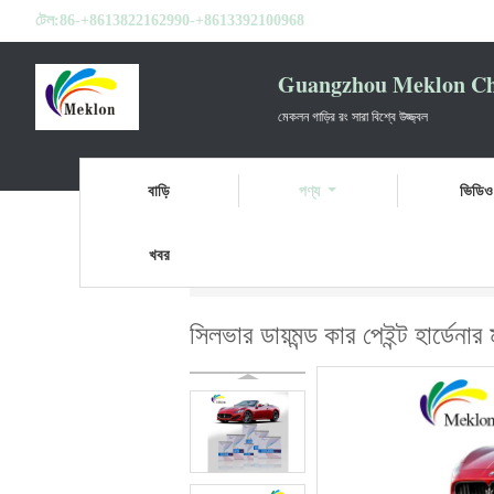
টেল:
86-+8613822162990-+8613392100968
Guangzhou Meklon Che
মেকলন গাড়ির রং সারা বিশ্বে উজ্জ্বল
বাড়ি
পণ্য
ভিডিও
খবর
বাড়ি
পণ্য
কার পেইন্ট হার্ডেনার
সিলভার ডায়মন্ড ক
সিলভার ডায়মন্ড কার পেইন্ট হার্ডেনা