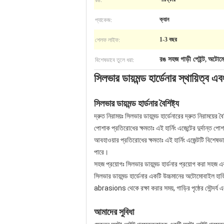
প্যাকেজ:
ক্যান
শেলফ লাইফ:
1-3 বছর
বিশেষভাবে তুলে ধরা:
রঙ সহজ গাড়ী পেইন্ট
অটোমোব
,
সিলভার ডায়মন্ড হার্ডেনার স্থায়িত্ব 
সিলভার ডায়মন্ড হার্ডনার বৈশিষ্ট্য
দ্রুত নিরাময়ঃ সিলভার ডায়মন্ড হার্ডেনারের দ্রুত নিরাময়ের 
পোশাক প্রতিরোধের ক্ষমতাঃ এই হার্নিং এজেন্টের দুর্দান্ত পোশা
আবহাওয়ার প্রতিরোধের ক্ষমতাঃ এই হার্নিং এজেন্টটি বিশেষভা
পারে।
সহজ প্রয়োগঃ সিলভার ডায়মন্ড হার্ডনার প্রয়োগ করা সহজ
সিলভার ডায়মন্ড হার্ডেনার একটি উচ্চমানের অটোমোবাইল হার্ড
abrasions থেকে রক্ষা করার সময়, গাড়ির পৃষ্ঠের সৌন্দর্য 
আমাদের সুবিধা