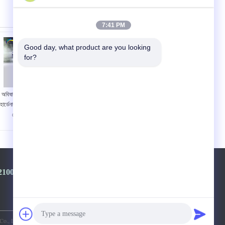
7:41 PM
Good day, what product are you looking 
for?
অবিষাক্ত রেজিন স্বচ্ছ পেইন্ট
সলিড কালার কার পেইন্ট
হার্ডেনার চকচকে স্প্রে ক্লিয়ার
হার্ডেনার অ্যালকোহল
কোট হার্ডেনার সহ
প্রতিরোধী বহুমুখী
2100968-+8613501528806
., Ltd.. All Rights Reserved.