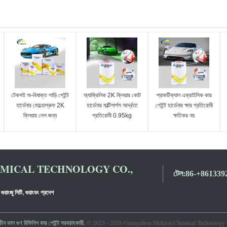
টেকসই অ-বিষাক্ত গাড়ি পেইন্ট
অ্যাক্রিলিক 2K ক্লিয়ার কোট
প্রাকটিক্যাল এক্রাইলিক কার
হার্ডেনার মোল্ডোপ্রুফ 2K
হার্ডেনার মাল্টিপার্পস আর্দ্রতা
পেইন্ট হার্ডেনার ক্ষার প্রতিরোধী
ক্লিয়ার লেপ জন্য
প্রতিরোধী 0.95kg
ক্ষতিকর নয়
ICAL TECHNOLOGY CO.,
টেল:
86-+861339
গুয়াংজু সিটি, গুয়াংডং প্রদেশ
ন ভাল গুণ রিফিনিশ কার পেইন্ট সরবরাহকারী.
© 2023 - 2026 Guangzhou Meklon Chemical Technology Co