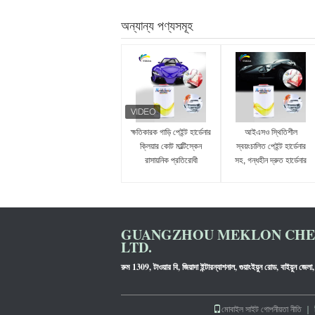
অন্যান্য পণ্যসমূহ
ক্ষতিকারক গাড়ি পেইন্ট হার্ডেনার
আইএসও স্থিতিশীল
ক্লিয়ার কোট মাল্টিস্কেন
স্বয়ংচালিত পেইন্ট হার্ডেনার
রাসায়নিক প্রতিরোধী
সহ, গন্ধহীন দ্রুত হার্ডেনার
ক্লিয়ার কোটের জন্য
GUANGZHOU MEKLON CHEM
LTD.
রুম 1309, টাওয়ার বি, জিয়াদা ইন্টারন্যাশনাল, গুয়াংইয়ুন রোড, বাইয়ুন জেলা, 
মোবাইল সাইট
গোপনীয়তা নীতি
｜ চী