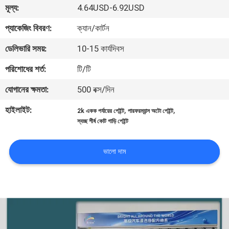
মূল্য:
4.64USD-6.92USD
মান
প্যাকেজিং বিবরণ:
ক্যান/কার্টন
নিয়ন্ত্রণ
ডেলিভারি সময়:
10-15 কার্যদিবস
পরিশোধের শর্ত:
টি/টি
আমাদের
যোগানের ক্ষমতা:
500 বক্স/দিন
সাথে
হাইলাইট:
,
,
যোগাযোগ
2k একক পর্যায়ের পেইন্ট
পারফরম্যান্স অটো পেইন্ট
স্বচ্ছ শীর্ষ কোট গাড়ি পেইন্ট
করুন
ভালো দাম
খবর
উদ্ধৃতির
জন্য