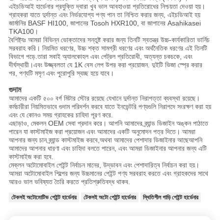
এইচডিআই হার্ডেনার প্রযুক্তি দ্বারা খুব ভাল আবহাওয়া প্রতিরোধের নিশ্চয়তা দেওয়া হয়।
গ্রাহকরা যাতে দুর্দান্ত এবং নির্ভরযোগ্য পণ্য পান তা নিশ্চিত করার জন্য, এইচডিআই হয়
জার্মানির BASF HI100, জাপানের Tosoh HXR100, বা জাপানের Asahikasei
TKA100।
বৈশিষ্ট্যঃ আমরা বিভিন্ন ভোক্তাদের সন্তুষ্ট করার জন্য তিনটি স্বতন্ত্র উচ্চ-কার্যকারিতা ভার্নিচ
সরবরাহ করি। নিয়মিত ধরণের, উচ্চ শক্ত সামগ্রী ধরণের এবং অর্থনৈতিক ধরণের এই তিনটি
বিভাগে পড়ে.তারা সবাই অ্যালকোহল এবং পেট্রল প্রতিরোধী, অত্যন্ত চকচকে, এবং
দীর্ঘস্থায়ী।এবং উজ্জ্বলতা যে 1K বেস লেপ উপর করা প্রয়োজন. দুইটি ভিজা স্প্রে করার
পর, পণ্যটি মসৃণ এবং পুরোপুরি স্বচ্ছ হয়ে যাবে।
গুদাম
আমাদের একটি ৫০০ বর্গ মিটার স্টোর রয়েছে যেখানে দুর্দান্ত নিরাপত্তা ব্যবস্থা রয়েছে।
কর্মচারীরা নিয়মিতভাবে গুদাম পরিদর্শন করবে যাতে ইনভেন্টরি পণ্যগুলি নিরাপদে সংরক্ষণ করা হয়
এবং যে কোনও সময় গ্রাহকের চাহিদা পূরণ করে.
এছাড়াও, মেকলন OEM সেবা প্রদান করে। আপনি আমাদের ব্র্যান্ড ডিজাইন অঙ্কন পাঠাতে
পারেন যা কাস্টমাইজ করা প্রয়োজন এবং আমাদের একটি অনুমোদন পত্র দিতে। আমরা
আপনার জন্য চান ব্র্যান্ড কাস্টমাইজ করবে,অথবা আমাদের পেশাদার ডিজাইনার আছেআপনি
আমাদের আপনার ধারণা এবং চাহিদা বলতে পারেন, এবং আমরা ডিজাইনার আপনার জন্য এটি
কাস্টমাইজ করা হবে.
মেক্লন অটোমোবাইল পেইন্ট নির্বাচন মানের, উদ্ভাবন এবং পেশাদারিত্ব নির্বাচন করা হয়।
আমরা অটোমোবাইল শিল্পের জন্য উচ্চমানের পেইন্ট পণ্য সরবরাহ করতে এবং গ্রাহকদের সাথে
আরও ভাল ভবিষ্যত তৈরি করতে প্রতিশ্রুতিবদ্ধ থাকব.
টেকসই অটোমোটিভ পেইন্ট হার্ডেনার
টেকসই অটো পেইন্ট হার্ডেনার
স্থিতিশীল গাড়ি পেইন্ট হার্ডেনার