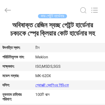
Meklon
Chemical
Technology
Co.,
Ltd..
কার পেইন্ট হার্ডেনার
All
Rights
অবিষাক্ত রেজিন স্বচ্ছ পেইন্ট হার্ডেনার
বাড়ি
Reserved.
চকচকে স্প্রে ক্লিয়ার কোট হার্ডেনার সহ
পণ্য
উৎপত্তি স্থল:
চীন
ভিডিও
পরিচিতিমুলক নাম:
Meklon
সাক্ষ্যদান:
ISO,MSDS,SGS
আমাদের
মডেল নম্বার:
MK-620X
সম্পর্কে
দলিল:
প্রোডাক্ট ব্রোশিওর পিডিএফ
কারখানা
ন্যূনতম চাহিদার
100টি বাক্স
পরিমাণ:
ভ্রমণ