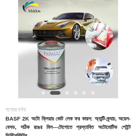
খবর
উদ্ধৃতির
জন্য
আবেদন
সাইট
ম্যাপ
পণ্যের বর্ণনা
গোপনীয়তা
BASF 2K অটো ক্লিয়ার কোট লেক ফর কারস: অ্যান্টি-ক্র্যাচ, অয়েল-
নীতি
বেসড, সঠিক রঙের মিল---টোগোতে প্রস্তাবিত অটোমোটিভ পেইন্ট
ডিস্ট্রিবিউটর