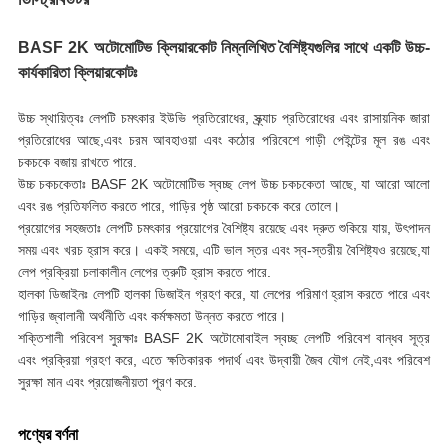
BASF 2K অটোমোটিভ ক্লিয়ারকোট নিম্নলিখিত বৈশিষ্ট্যগুলির সাথে একটি উচ্চ-
কার্যকারিতা ক্লিয়ারকোটঃ
উচ্চ স্থায়িত্বঃ লেপটি চমৎকার ইউভি প্রতিরোধের, স্ক্র্যাচ প্রতিরোধের এবং রাসায়নিক জারা
প্রতিরোধের আছে,এবং চরম আবহাওয়া এবং কঠোর পরিবেশে গাড়ী পেইন্টের মূল রঙ এবং
চকচকে বজায় রাখতে পারে.
উচ্চ চকচকেতাঃ BASF 2K অটোমোটিভ স্বচ্ছ লেপ উচ্চ চকচকেতা আছে, যা আরো আলো
এবং রঙ প্রতিফলিত করতে পারে, গাড়ির পৃষ্ঠ আরো চকচকে করে তোলে।
প্রয়োগের সহজতাঃ লেপটি চমৎকার প্রয়োগের বৈশিষ্ট্য রয়েছে এবং দ্রুত শুকিয়ে যায়, উৎপাদন
সময় এবং খরচ হ্রাস করে। একই সময়ে, এটি ভাল স্তর এবং স্ব-স্তরীয় বৈশিষ্ট্যও রয়েছে,যা
লেপ প্রক্রিয়া চলাকালীন লেপের ত্রুটি হ্রাস করতে পারে.
হালকা ডিজাইনঃ লেপটি হালকা ডিজাইন গ্রহণ করে, যা লেপের পরিমাণ হ্রাস করতে পারে এবং
গাড়ির জ্বালানী অর্থনীতি এবং কর্মক্ষমতা উন্নত করতে পারে।
শক্তিশালী পরিবেশ সুরক্ষাঃ BASF 2K অটোমোবাইল স্বচ্ছ লেপটি পরিবেশ বান্ধব সূত্র
এবং প্রক্রিয়া গ্রহণ করে, এতে ক্ষতিকারক পদার্থ এবং উদ্বায়ী জৈব যৌগ নেই,এবং পরিবেশ
সুরক্ষা মান এবং প্রয়োজনীয়তা পূরণ করে.
পণ্যের বর্ণনা