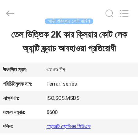
Guangzhou
Meklon
Chemical
Technology
গাড়ী পরিষ্কার কোট বার্নিশ
Co.,
Ltd..
তেল ভিত্তিক 2K কার ক্লিয়ার কোট লেক
বাড়ি
All
Rights
অ্যান্টি স্ক্র্যাচ আবহাওয়া প্রতিরোধী
Reserved.
পণ্য
উৎপত্তি স্থল:
গুয়াংডং চীন
ভিডিও
পরিচিতিমুলক নাম:
Ferrari series
সাক্ষ্যদান:
ISO,SGS,MSDS
আমাদের
মডেল নম্বার:
8600
সম্পর্কে
দলিল:
প্রোডাক্ট ব্রোশিওর পিডিএফ