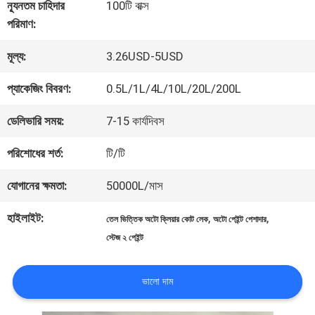
কারখানা
ন্যূনতম চাহিদার
100টি বাক্স
পরিমাণ:
ভ্রমণ
মূল্য:
3.26USD-5USD
মান
প্যাকেজিং বিবরণ:
0.5L/1L/4L/10L/20L/200L
নিয়ন্ত্রণ
ডেলিভারি সময়:
7-15 কার্যদিবস
পরিশোধের শর্ত:
টি/টি
আমাদের
যোগানের ক্ষমতা:
50000L/মাস
সাথে
হাইলাইট:
,
,
তেল ভিত্তিক অটো ক্লিয়ার কোট লেক
অটো পেইন্ট পেশাদার
যোগাযোগ
স্টেজ ২ পেইন্ট
করুন
ভালো দাম