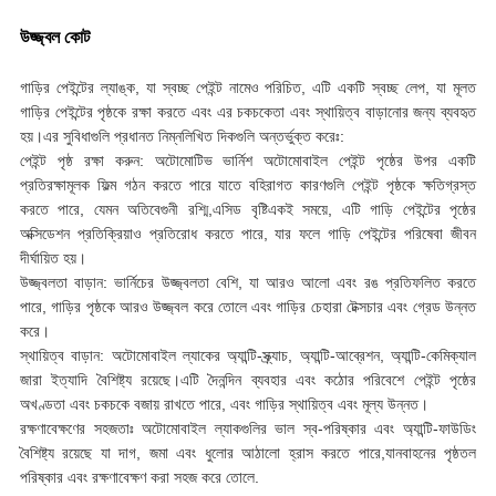
উজ্জ্বল কোট
গাড়ির পেইন্টের ল্যাঙ্ক, যা স্বচ্ছ পেইন্ট নামেও পরিচিত, এটি একটি স্বচ্ছ লেপ, যা মূলত
গাড়ির পেইন্টের পৃষ্ঠকে রক্ষা করতে এবং এর চকচকেতা এবং স্থায়িত্ব বাড়ানোর জন্য ব্যবহৃত
হয়।এর সুবিধাগুলি প্রধানত নিম্নলিখিত দিকগুলি অন্তর্ভুক্ত করেঃ:
পেইন্ট পৃষ্ঠ রক্ষা করুন: অটোমোটিভ ভার্নিশ অটোমোবাইল পেইন্ট পৃষ্ঠের উপর একটি
প্রতিরক্ষামূলক ফিল্ম গঠন করতে পারে যাতে বহিরাগত কারণগুলি পেইন্ট পৃষ্ঠকে ক্ষতিগ্রস্ত
করতে পারে, যেমন অতিবেগুনী রশ্মি,এসিড বৃষ্টিএকই সময়ে, এটি গাড়ি পেইন্টের পৃষ্ঠের
অক্সিডেশন প্রতিক্রিয়াও প্রতিরোধ করতে পারে, যার ফলে গাড়ি পেইন্টের পরিষেবা জীবন
দীর্ঘায়িত হয়।
উজ্জ্বলতা বাড়ান: ভার্নিচের উজ্জ্বলতা বেশি, যা আরও আলো এবং রঙ প্রতিফলিত করতে
পারে, গাড়ির পৃষ্ঠকে আরও উজ্জ্বল করে তোলে এবং গাড়ির চেহারা টেক্সচার এবং গ্রেড উন্নত
করে।
স্থায়িত্ব বাড়ান: অটোমোবাইল ল্যাকের অ্যান্টি-স্ক্র্যাচ, অ্যান্টি-আব্রেশন, অ্যান্টি-কেমিক্যাল
জারা ইত্যাদি বৈশিষ্ট্য রয়েছে।এটি দৈনন্দিন ব্যবহার এবং কঠোর পরিবেশে পেইন্ট পৃষ্ঠের
অখণ্ডতা এবং চকচকে বজায় রাখতে পারে, এবং গাড়ির স্থায়িত্ব এবং মূল্য উন্নত।
রক্ষণাবেক্ষণের সহজতাঃ অটোমোবাইল ল্যাকগুলির ভাল স্ব-পরিষ্কার এবং অ্যান্টি-ফাউডিং
বৈশিষ্ট্য রয়েছে যা দাগ, জমা এবং ধুলোর আঠালো হ্রাস করতে পারে,যানবাহনের পৃষ্ঠতল
পরিষ্কার এবং রক্ষণাবেক্ষণ করা সহজ করে তোলে.