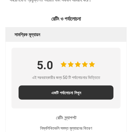
সময়োপযোগী প্রযুক্তিগত সহায়তা এবং সমাধান সরবরাহ করে।
রেটিং ও পর্যালোচনা
সামগ্রিক মূল্যায়ন
5.0
এই সরবরাহকারীর জন্য 50 টি পর্যালোচনার ভিত্তিতে
একটি পর্যালোচনা লিখুন
রেটিং স্ন্যাপশট
নিম্নলিখিতগুলি সমস্ত মূল্যায়নের বিতরণ