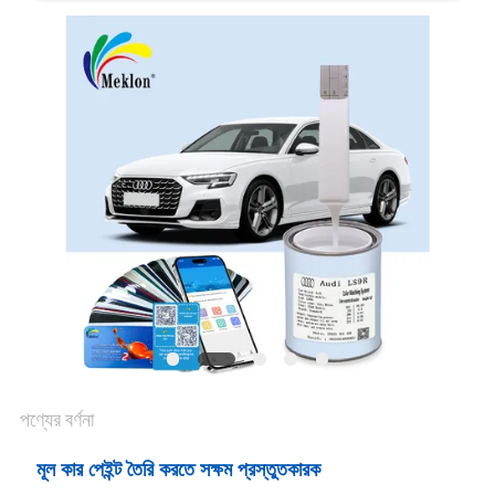
খবর
উদ্ধৃতির
জন্য
আবেদন
সাইট
ম্যাপ
গোপনীয়তা
পণ্যের বর্ণনা
নীতি
মূল কার পেইন্ট তৈরি করতে সক্ষম প্রস্তুতকারক