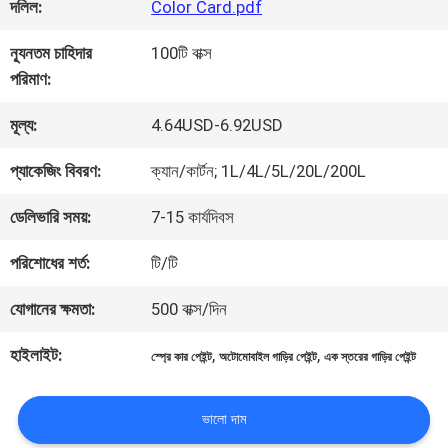
কারখানা
দলিল:
Color Card.pdf
ভ্রমণ
ন্যূনতম চাহিদার
100টি বাক্স
পরিমাণ:
মান
মূল্য:
4.64USD-6.92USD
নিয়ন্ত্রণ
প্যাকেজিং বিবরণ:
ক্যান/কার্টন; 1L/4L/5L/20L/200L
ডেলিভারি সময়:
7-15 কার্যদিবস
আমাদের
পরিশোধের শর্ত:
টি/টি
সাথে
যোগানের ক্ষমতা:
500 বাক্স/দিন
যোগাযোগ
হাইলাইট:
,
,
স্প্রে কার পেইন্ট
অটোমোবাইল গাড়ির পেইন্ট
এক স্তরের গাড়ির পেইন্ট
করুন
ভালো দাম