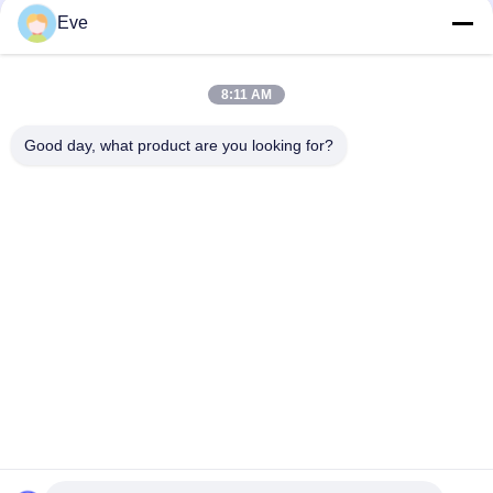
Eve
আর্দ্রতা প্রতিরোধী প্রস্তুত মিশ্রিত গাড়ি পেইন্ট আকাশ নীল অ্যান্টি ইউভি মাল্টি ফাংশন
টেকসই ক্ষতিকারক উজ্জ্বল সবুজ গাড়ি পেইন্ট আবহাওয়া প্রতিরোধী প্রস্তুত মিশ্রিত গাড়ি
8:11 AM
স্প্রে পেইন্ট
Good day, what product are you looking for?
পার্ল হোয়াইট রেডি মিশ্রিত কার পেইন্ট স্প্রে বহুমুখী অ-বিষাক্ত
সব
রিফিনিশ কার পেইন্ট
কার পেইন্ট বেসকোট
গাড়ির পেইন্ট টপ কোট
অটো পলিস্টার পিট্টি
কার পার্ল পেইন্ট
ধাতব সিলভার কার পেইন্ট