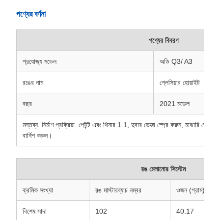
পণ্যের বর্ণনা
পণ্যের বিবরণ
প্রযোজ্য মডেল
অডি Q3/ A3
রঙের নাম
গ্লেসিয়ার হোয়াইট
বছর
2021 মডেল
মন্তব্য: নির্মাণ প্রক্রিয়া: পেইন্ট এবং থিনার 1:1, দুবার ভেজা স্প্রে করুন, মাঝারি ভেজা স্
বার্নিশ করুন।
রঙ মেলানোর সিস্টেম
ক্রমিক সংখ্যা
রঙ মাস্টারব্যাচ নম্বর
ওজন (গ্রাম)
বিশেষ সাদা
102
40.17