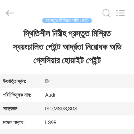
Guangzhou
Meklon
Chemical
Technology
প্রস্তুত মিশ্রিত গাড়ি পেইন্ট
Co.,
Ltd..
স্থিতিশীল নিরীহ প্রস্তুত মিশ্রিত
বাড়ি
All
Rights
স্বয়ংচালিত পেইন্ট আর্দ্রতা নিরোধক অডি
Reserved.
পণ্য
গ্লেসিয়ার হোয়াইট পেইন্ট
ভিডিও
উৎপত্তি স্থল:
চীন
পরিচিতিমুলক নাম:
Audi
আমাদের
সাক্ষ্যদান:
ISO,MSDS,SGS
সম্পর্কে
মডেল নম্বার:
LS9R