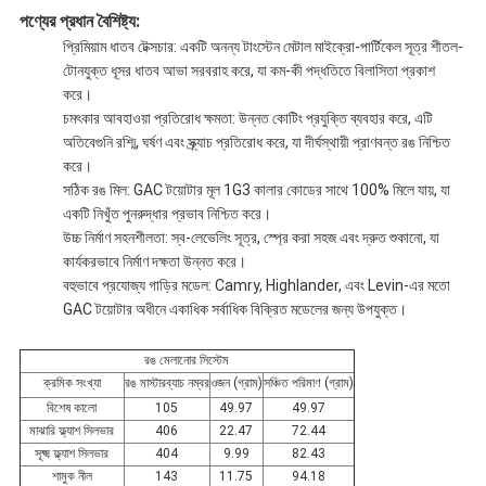
পণ্যের প্রধান বৈশিষ্ট্য:
প্রিমিয়াম ধাতব টেক্সচার: একটি অনন্য টাংস্টেন মেটাল মাইক্রো-পার্টিকেল সূত্র শীতল-
টোনযুক্ত ধূসর ধাতব আভা সরবরাহ করে, যা কম-কী পদ্ধতিতে বিলাসিতা প্রকাশ
করে।
চমৎকার আবহাওয়া প্রতিরোধ ক্ষমতা: উন্নত কোটিং প্রযুক্তি ব্যবহার করে, এটি
অতিবেগুনি রশ্মি, ঘর্ষণ এবং স্ক্র্যাচ প্রতিরোধ করে, যা দীর্ঘস্থায়ী প্রাণবন্ত রঙ নিশ্চিত
করে।
সঠিক রঙ মিল: GAC টয়োটার মূল 1G3 কালার কোডের সাথে 100% মিলে যায়, যা
একটি নিখুঁত পুনরুদ্ধার প্রভাব নিশ্চিত করে।
উচ্চ নির্মাণ সহনশীলতা: স্ব-লেভেলিং সূত্র, স্প্রে করা সহজ এবং দ্রুত শুকানো, যা
কার্যকরভাবে নির্মাণ দক্ষতা উন্নত করে।
বহুভাবে প্রযোজ্য গাড়ির মডেল: Camry, Highlander, এবং Levin-এর মতো
GAC টয়োটার অধীনে একাধিক সর্বাধিক বিক্রিত মডেলের জন্য উপযুক্ত।
রঙ মেলানোর সিস্টেম
ক্রমিক সংখ্যা
রঙ মাস্টারব্যাচ নম্বর
ওজন (গ্রাম)
সঞ্চিত পরিমাণ (গ্রাম)
বিশেষ কালো
105
49.97
49.97
মাঝারি ফ্ল্যাশ সিলভার
406
22.47
72.44
সূক্ষ্ম ফ্ল্যাশ সিলভার
404
9.99
82.43
শামুক নীল
143
11.75
94.18