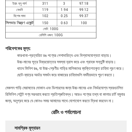
ইয়াং ব্লু পার্ল
311
3
97.18
বেগুনি
119
1.94
99.12
বিশেষ সাদা
102
0.25
99.37
স
িলভার
নি
ন্ত্রণ
এ
জেন্ট
150
0.63
100
মোট: 100G
রেসিপি ওজন: 100G
পরিবেশকের মূল্য:
কারখানা-প্রত্যয়িত রঙ পণ্যের পেশাদারিত্ব এবং বিশ্বাসযোগ্যতা বাড়ায়।
উচ্চ-মানের সূত্র বিক্রয়োত্তর সমস্যা হ্রাস করে এবং গ্রাহক সন্তুষ্টি বাড়ায়।
ধাতব ফিনিশ রঙ, যা উচ্চ-শ্রেণীর গাড়ির মালিকদের ব্যক্তিগতকৃত চাহিদা পূরণ করে।
ছোট-ব্যাচের অর্ডার সমর্থন করে বাজারের চাহিদাগুলি নমনীয়ভাবে পূরণ করতে।
মেকলন গাড়ি মেরামতের দোকান এবং ডিলারদের জন্য উচ্চ-মানের এবং নির্ভরযোগ্য স্বয়ংচালিত
রিফিনিশ পেইন্ট পণ্য সরবরাহ করতে প্রতিশ্রুতিবদ্ধ। আরও পণ্যের তথ্য বা কালার চার্ট নমুনার
জন্য, অনুগ্রহ করে যে কোনও সময় আমাদের সাথে যোগাযোগ করতে দ্বিধা করবেন না।
রেটিং ও পর্যালোচনা
সামগ্রিক মূল্যায়ন