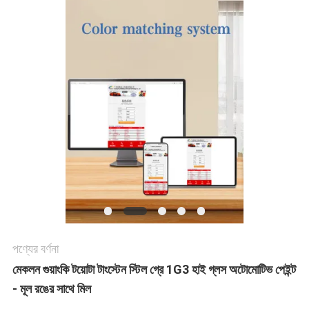
খবর
উদ্ধৃতির
জন্য
আবেদন
সাইট
ম্যাপ
পণ্যের বর্ণনা
গোপনীয়তা
মেকলন গুয়াংকি টয়োটা টাংস্টেন স্টিল গ্রে 1G3 হাই গ্লস অটোমোটিভ পেইন্ট
নীতি
- মূল রঙের সাথে মিল