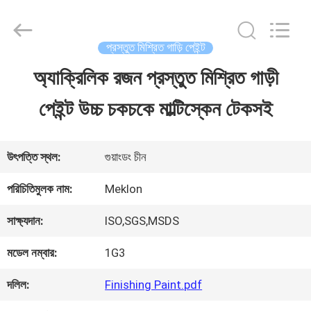
Guangzhou
Meklon
Chemical
Technology
প্রস্তুত মিশ্রিত গাড়ি পেইন্ট
Co.,
Ltd..
অ্যাক্রিলিক রজন প্রস্তুত মিশ্রিত গাড়ী
বাড়ি
All
Rights
পেইন্ট উচ্চ চকচকে মাল্টিস্কেন টেকসই
Reserved.
পণ্য
উৎপত্তি স্থল:
গুয়াংডং চীন
ভিডিও
পরিচিতিমুলক নাম:
Meklon
সাক্ষ্যদান:
ISO,SGS,MSDS
আমাদের
মডেল নম্বার:
1G3
সম্পর্কে
দলিল:
Finishing Paint.pdf