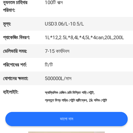
কারখানা
ন্যূনতম চাহিদার
100টি বাক্স
পরিমাণ:
ভ্রমণ
মূল্য:
USD3.06/L-10.5/L
মান
প্যাকেজিং বিবরণ:
1L*12,2.5L*8,4L*4,5L*4can,20L,200L
নিয়ন্ত্রণ
ডেলিভারি সময়:
7-15 কার্যদিবস
পরিশোধের শর্ত:
টি/টি
আমাদের
যোগানের ক্ষমতা:
500000L/মাস
সাথে
হাইলাইট:
,
অ্যাক্রিলিক রেজিন রেডি মিশ্রিত গাড়ি পেইন্ট
যোগাযোগ
,
প্রস্তুত মিশ্র গাড়ির পেইন্ট মাল্টিস্কেন
2k সলিড পেইন্ট
করুন
ভালো দাম