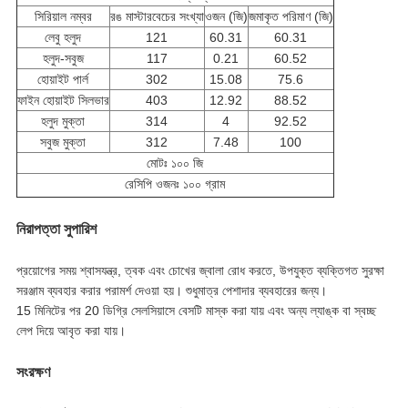
সিরিয়াল নম্বর
রঙ মাস্টারবেচের সংখ্যা
ওজন (জি)
জমাকৃত পরিমাণ (জি)
লেবু হলুদ
121
60.31
60.31
হলুদ-সবুজ
117
0.21
60.52
হোয়াইট পার্ল
302
15.08
75.6
ফাইন হোয়াইট সিলভার
403
12.92
88.52
হলুদ মুক্তা
314
4
92.52
সবুজ মুক্তা
312
7.48
100
মোটঃ ১০০ জি
রেসিপি ওজনঃ ১০০ গ্রাম
নিরাপত্তা সুপারিশ
প্রয়োগের সময় শ্বাসযন্ত্র, ত্বক এবং চোখের জ্বালা রোধ করতে, উপযুক্ত ব্যক্তিগত সুরক্ষা
সরঞ্জাম ব্যবহার করার পরামর্শ দেওয়া হয়। শুধুমাত্র পেশাদার ব্যবহারের জন্য।
15 মিনিটের পর 20 ডিগ্রি সেলসিয়াসে বেসটি মাস্ক করা যায় এবং অন্য ল্যাঙ্ক বা স্বচ্ছ
লেপ দিয়ে আবৃত করা যায়।
সংরক্ষণ