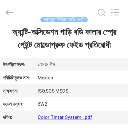
Guangzhou
Meklon
Chemical
Technology
প্রস্তুত মিশ্রিত গাড়ি পেইন্ট
Co.,
Ltd..
অ্যান্টি-অক্সিডেশন গাড়ি বডি কালার স্প্রে
বাড়ি
All
Rights
পেইন্ট মোল্ডোপ্রুফ ফেইড প্রতিরোধী
Reserved.
পণ্য
উৎপত্তি স্থল:
গুয়াংডং চীন
ভিডিও
পরিচিতিমুলক নাম:
Meklon
সাক্ষ্যদান:
ISO,SGS,MSDS
আমাদের
মডেল নম্বার:
6W2
সম্পর্কে
দলিল:
Color Tinter System...pdf