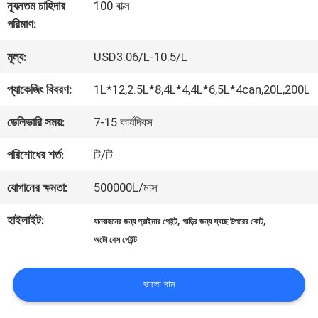
কারখানা
ন্যূনতম চাহিদার
100 বাক্স
পরিমাণ:
ভ্রমণ
মূল্য:
USD3.06/L-10.5/L
মান
প্যাকেজিং বিবরণ:
1L*12,2.5L*8,4L*4,4L*6,5L*4can,20L,200L
নিয়ন্ত্রণ
ডেলিভারি সময়:
7-15 কার্যদিবস
পরিশোধের শর্ত:
টি/টি
আমাদের
যোগানের ক্ষমতা:
500000L/মাস
সাথে
হাইলাইট:
,
,
যানবাহনের জন্য প্রাইমার পেইন্ট
গাড়ির জন্য স্বচ্ছ উপরের কোট
যোগাযোগ
অটো বেস পেইন্ট
করুন
ভালো দাম