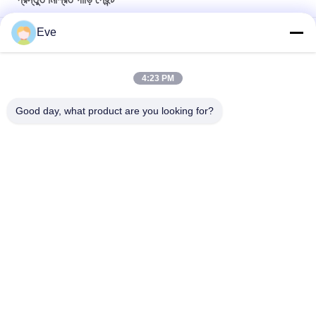
Eve
আর্দ্রতা প্রতিরোধী প্রস্তুত মিশ্রিত গাড়ি পেইন্ট আকাশ নীল অ্যান্টি ইউভি মাল্টি ফাংশন
টেকসই ক্ষতিকারক উজ্জ্বল সবুজ গাড়ি পেইন্ট আবহাওয়া প্রতিরোধী প্রস্তুত মিশ্রিত গাড়ি
4:23 PM
স্প্রে পেইন্ট
Good day, what product are you looking for?
পার্ল হোয়াইট রেডি মিশ্রিত কার পেইন্ট স্প্রে বহুমুখী অ-বিষাক্ত
সব
রিফিনিশ কার পেইন্ট
কার পেইন্ট বেসকোট
গাড়ির পেইন্ট টপ কোট
অটো পলিস্টার পিট্টি
কার পার্ল পেইন্ট
ধাতব সিলভার কার পেইন্ট