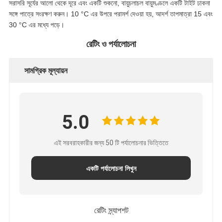
সরাসরি সূর্যের আলো থেকে দূরে এবং একটি শুকনো, বায়ুচলাচল বায়ুমণ্ডলে একটি টাইট ঢাকনা
সঙ্গে পাত্রে সংরক্ষণ করুন। 10 °C এর উপরে পরামর্শ দেওয়া হয়, আদর্শ তাপমাত্রা 15 এবং
30 °C এর মধ্যে পড়ে।
রেটিং ও পর্যালোচনা
সামগ্রিক মূল্যায়ন
5.0
এই সরবরাহকারীর জন্য 50 টি পর্যালোচনার ভিত্তিতে
একটি পর্যালোচনা লিখুন
রেটিং স্ন্যাপশট