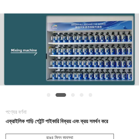
খবর
উদ্ধৃতির
জন্য
আবেদন
সাইট
ম্যাপ
পণ্যের বর্ণনা
গোপনীয়তা
এক্রাইলিক গাড়ি পেইন্ট পাইকারি বিক্রয় এবং ক্রয় সমর্থন করে
নীতি
রঙের মিলন ব্যবস্থা