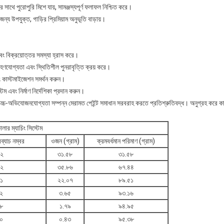
সাথে পুরোপুরি মিশে যায়, সামঞ্জস্যপূর্ণ ফলাফল নিশ্চিত করে।
ন্য উপযুক্ত, গাড়ির প্রিমিয়াম অনুভূতি বাড়ায়।
ি এবং বিক্রয়োত্তর সমস্যা হ্রাস করে।
গ্রহণযোগ্যতা এবং স্থিতিশীল পুনরাবৃত্তি ক্রয় করে।
িং কাস্টমাইজেশন সমর্থন করুন।
েম এবং নির্মাণ নির্দেশিকা প্রদান করুন।
, উচ্চ-অভিযোজনযোগ্যতা সম্পন্ন মেরামত পেইন্ট সমাধান সরবরাহ করতে প্রতিশ্রুতিবদ্ধ। অনুগ্রহ করে কাল
ালার ম্যাচিং সিস্টেম
রব্যাচ নম্বর
ওজন (গ্রাম)
ক্রমবর্ধমান পরিমাণ (গ্রাম)
২
৩১.৫৮
৩১.৫৮
২
৩৫.৮৬
৬৭.৪৪
১
২২.০৭
৮৯.৫১
২
৩.৬৫
৯৩.১৬
৮
১.৭৯
৯৪.৯৫
০
০.৪৩
৯৫.৩৮