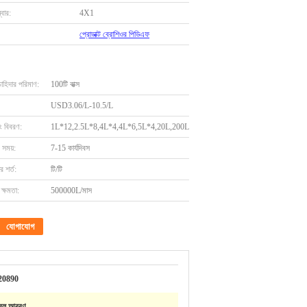
বার:
4X1
প্রোডাক্ট ব্রোশিওর পিডিএফ
চাহিদার পরিমাণ:
100টি বাক্স
USD3.06/L-10.5/L
ং বিবরণ:
1L*12,2.5L*8,4L*4,4L*6,5L*4,20L,200L
 সময়:
7-15 কার্যদিবস
 শর্ত:
টি/টি
ক্ষমতা:
500000L/মাস
যোগাযোগ
20890
রল আবরণ