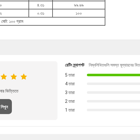
০
৪.৩১
৯৯.৬৯
২
০.৩১
১০০
মোট: ১০০ গ্রাম
রেটিং স্ন্যাপশট
নিম্নলিখিতগুলি সমস্ত মূল্যায়নের বি
5 তারা
4 তারা
নার ভিত্তিতে
3 তারা
2 তারা
 লিখুন
1 তারা