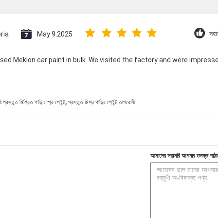
ria
May 9.2025
সহা
ed Meklon car paint in bulk. We visited the factory and were impres
,
প্রস্তুত মিশ্রিত গাড়ি স্প্রে পেইন্ট
প্রস্তুত মিশ্র গাড়ির পেইন্ট তাপরোধী
আমাদের সরাসরি আপনার তদন্ত পাঠা