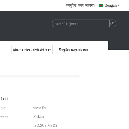
উদ্ধৃতির জন্য আবেদন
Bengali
আমাদের সাথে যোগাযোগ করুন
উদ্ধৃতির জন্য আবেদন
 বিবরণ:
 স্থল:
গুয়াংডং চীন
ুলক নাম:
Meklon
:
ISO,SGS,MSDS