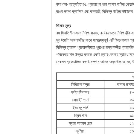
কারখানা-প্রত্যয়িত রঙ, প্রয়োগের পরে আসল গাড়ির পেইন্টের 
রঙের নকশা ক্লাসিক এবং কালজয়ী, বিভিন্ন গাড়ির স্টাইলের জ
ডিলার মূল্য
রঙ স্থিতিশীল এবং নির্মাণ-বান্ধব, কার্যকরভাবে নির্মাণ ঝুঁক
মূল টয়োটা মডেলগুলির সাথে সামঞ্জস্যপূর্ণ, এটি উচ্চ বাজার 
বিভিন্ন চ্যানেল প্রয়োজনীয়তা পূরণের জন্য নমনীয় প্যাকেজ
পরিষেবার মান উন্নত করতে একটি ম্যাচিং কালার ম্যাচিং সিস্ট
মেকলন স্বয়ংচালিত রক্ষণাবেক্ষণ বাজারের জন্য উচ্চ-মানের
ক
সিরিয়াল নম্বর
কালার মাস্টা
ফাইন সিলভার
৪০
হোয়াইট পার্ল
৩০
ইয়ং ব্লু পার্ল
৩১
গ্রিন পার্ল
৩১
স্বচ্ছ আয়রন রেড
১২
ফুশিয়া
১৩