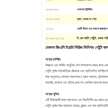
প্রস্তুতকারক:
মেকলনপেইন্টমিক্স
আবেদন পদ্ধতি:
ব্রাশ, রোলার বা স্প্রে
স্টোরেজ:
একটি শীতল এবং শুকনো জায়গায় স
বিশেষভাবে তুলে ধরা:
ই এম অটো পেইন্ট
একক পর্যা
,
মেকলন জিএসি টয়োটা সিরিজ ফিনিশড পেইন্ট কালা
পণ্যের বৈশিষ্ট্য
উজ্জ্বল এবং মার্জিত আধুনিক টোন উপস্থাপন করার জন্য একটি
পেইন্ট পৃষ্ঠের ত্রিমাত্রিক টেক্সচার এবং প্রতিফলিত বৈশিষ
উচ্চ আনুগত্য, চমৎকার সমতলকরণ, দ্রুত শুকানো, সুবিধাজনক 
ক্যামরি, করোলা এবং হাইলাণ্ডার সহ একাধিক মডেলের জন্
পণ্যের সুবিধা
এটি দীর্ঘমেয়াদী জন্য প্রাণবন্ত এবং স্থিতিশীল রঙ বজায
পেইন্ট পৃষ্ঠের উচ্চ কঠোরতা রয়েছে, স্ক্র্যাচ এবং ক্ষয় প্রতি