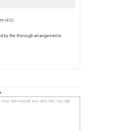
য়ক (432)
sed by the thorough arrangements.
ন