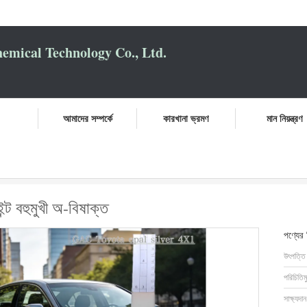
mical Technology Co., Ltd.
আমাদের সম্পর্কে
কারখানা ভ্রমণ
মান নিয়ন্ত্রণ
ধাতব রৌপ্য গাড়ি স্প্রে পেইন্ট বহুমুখী অ-বিষাক্ত
ন্ট বহুমুখী অ-বিষাক্ত
পণ্যের
উৎপত্তি
পরিচিতিম
সাক্ষ্যদান