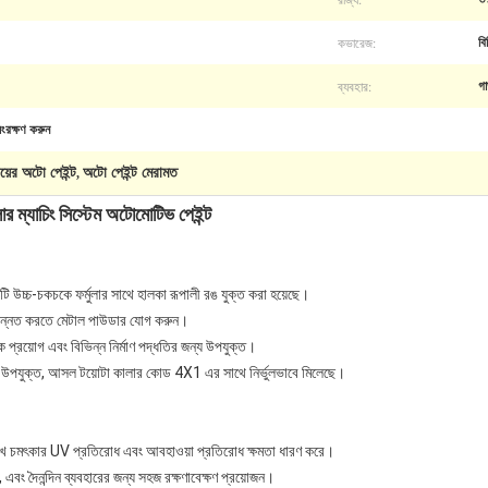
কভারেজ:
বি
ব্যবহার:
গা
ংরক্ষণ করুন
য়ের অটো পেইন্ট
অটো পেইন্ট মেরামত
,
র ম্যাচিং সিস্টেম অটোমোটিভ পেইন্ট
 উচ্চ-চকচকে ফর্মুলার সাথে হালকা রূপালী রঙ যুক্ত করা হয়েছে।
্ট্য উন্নত করতে মেটাল পাউডার যোগ করুন।
প্রয়োগ এবং বিভিন্ন নির্মাণ পদ্ধতির জন্য উপযুক্ত।
য উপযুক্ত, আসল টয়োটা কালার কোড 4X1 এর সাথে নির্ভুলভাবে মিলেছে।
় রেখে চমৎকার UV প্রতিরোধ এবং আবহাওয়া প্রতিরোধ ক্ষমতা ধারণ করে।
রোধী, এবং দৈনন্দিন ব্যবহারের জন্য সহজ রক্ষণাবেক্ষণ প্রয়োজন।