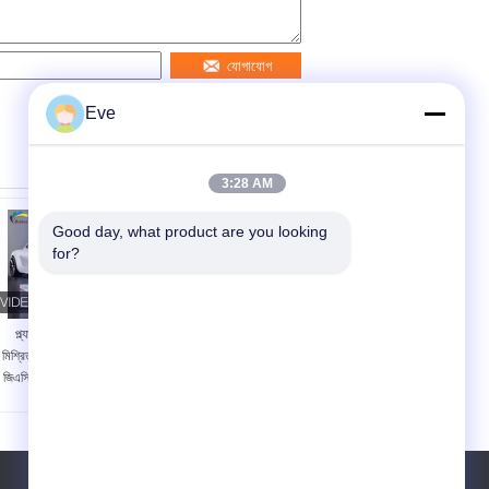
যোগাযোগ
Eve
3:28 AM
Good day, what product are you looking 
for?
প্ল্যাটিনাম হোয়াইট রেডি
তাপরোধী টেকসই লাল
মিশ্রিত গাড়ি পেইন্ট স্থিতিশীল
অটোমোটিভ পেইন্ট, অ্যান্টি-
জিএসি টয়োটা 089 এর জন্য
অক্সিডেশন ধাতব লাল গাড়ি
ক্ষতিকারক নয়
পেইন্ট