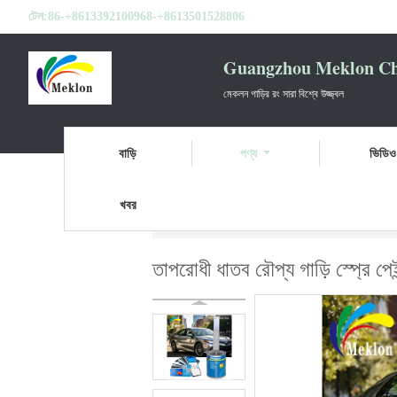
টেল:
86-+8613392100968-+8613501528806
Guangzhou Meklon Che
মেকলন গাড়ির রং সারা বিশ্বে উজ্জ্বল
বাড়ি
পণ্য
ভিডিও
খবর
বাড়ি
পণ্য
প্রস্তুত মিশ্রিত গাড়ি পেইন্ট
তাপরোধী 
তাপরোধী ধাতব রৌপ্য গাড়ি স্প্রে পেই