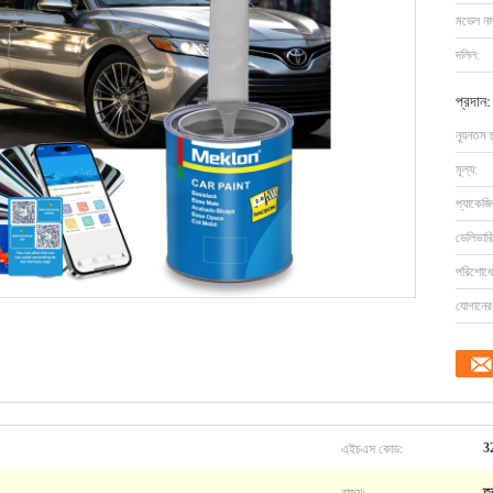
মডেল নম্
দলিল:
প্রদান:
ন্যূনতম 
মূল্য:
প্যাকেজি
ডেলিভারি
পরিশোধের
যোগানের 
এইচএস কোড:
3
রাজ্য:
ত