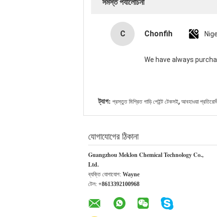
সমস্ত পর্যালোচনা
C
Chonfih
Nige
We have always purchas
,
ট্যাগ:
প্রস্তুত মিশ্রিত গাড়ি পেইন্ট টেকসই
আবহাওয়া প্রতিরোধী 
যোগাযোগের ঠিকানা
Guangzhou Meklon Chemical Technology Co.,
Ltd.
ব্যক্তি যোগাযোগ:
Wayne
টেল:
+8613392100968