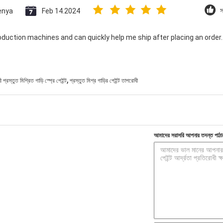
enya
Feb 14.2024
স
oduction machines and can quickly help me ship after placing an order
,
প্রস্তুত মিশ্রিত গাড়ি স্প্রে পেইন্ট
প্রস্তুত মিশ্র গাড়ির পেইন্ট তাপরোধী
আমাদের সরাসরি আপনার তদন্ত পাঠা