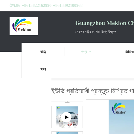
টেল:
86-+8613822162990-+8613392100968
Guangzhou Meklon Che
মেকলন গাড়ির রং সারা বিশ্বে উজ্জ্বল
বাড়ি
পণ্য
ভিডিও
খবর
বাড়ি
পণ্য
প্রস্তুত মিশ্রিত গাড়ি পেইন্ট
ইউভি প্র
ইউভি প্রতিরোধী প্রস্তুত মিশ্রিত গাড