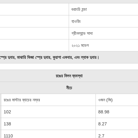
গুয়াংচি হন্ডা
হাওয়িং
গ্রীনল্যান্ড সাদা
২০২১ মডেল
া স্প্রে দুবার, মাঝারি ভিজা স্প্রে দুবার, কুয়াশা একবার, এবং ল্যাক দুবার।
রঙের মিলন ব্যবস্থা
নীচে
রঙের মাস্টার ব্যাচের নম্বর
ওজন (জি)
102
88.98
138
8.27
1110
2.7