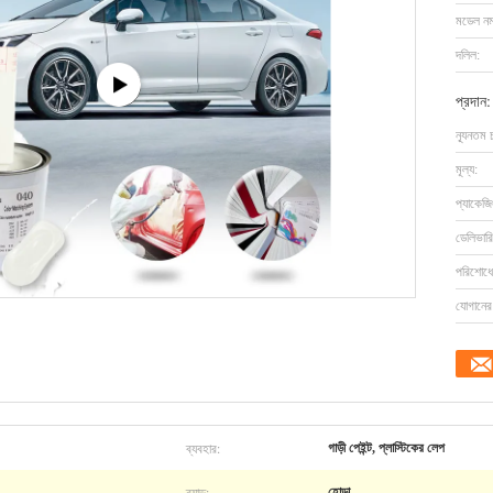
মডেল নম্
দলিল:
প্রদান:
ন্যূনতম 
মূল্য:
প্যাকেজি
ডেলিভারি
পরিশোধের
যোগানের 
ব্যবহার:
গাড়ী পেইন্ট, প্লাস্টিকের লেপ
ব্র্যান্ড:
হোন্ডা