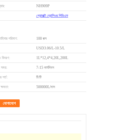
বার:
NH909P
প্রোডাক্ট ব্রোশিওর পিডিএফ
চাহিদার পরিমাণ:
100 বক্স
USD3.06/L-10.5/L
ং বিবরণ:
1L*12,4*4,20L,200L
 সময়:
7-15 কার্যদিবস
 শর্ত:
টি/টি
ক্ষমতা:
500000L/মাস
যোগাযোগ