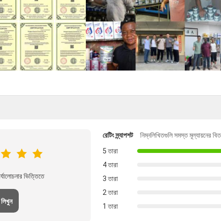
রেটিং স্ন্যাপশট
নিম্নলিখিতগুলি সমস্ত মূল্যায়নের বি
5 তারা
4 তারা
্যালোচনার ভিত্তিতে
3 তারা
2 তারা
 লিখুন
1 তারা