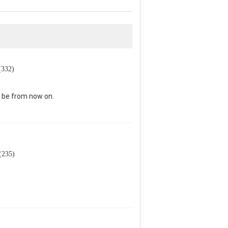
 (332)
l be from now on.
 (235)