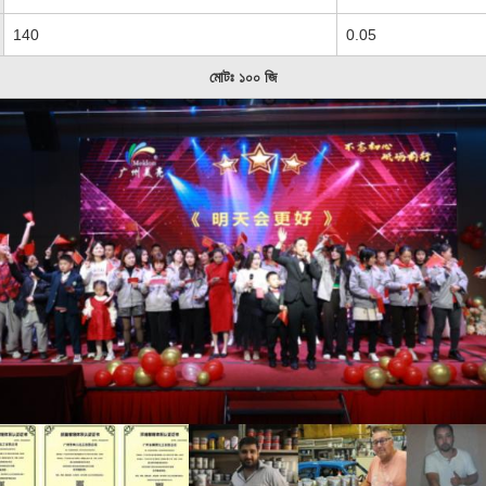
140
0.05
মোটঃ ১০০ জি