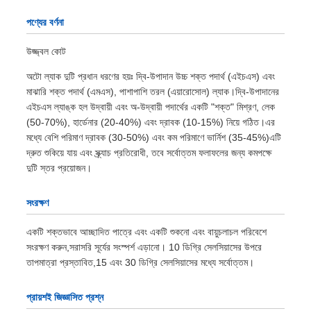
পণ্যের বর্ণনা
উজ্জ্বল কোট
অটো ল্যাক দুটি প্রধান ধরণের হয়ঃ দ্বি-উপাদান উচ্চ শক্ত পদার্থ (এইচএস) এবং
মাঝারি শক্ত পদার্থ (এমএস), পাশাপাশি তরল (এয়ারোসোল) ল্যাক।দ্বি-উপাদানের
এইচএস ল্যাঙ্ক হল উদ্বায়ী এবং অ-উদ্বায়ী পদার্থের একটি "শক্ত" মিশ্রণ, লেক
(50-70%), হার্ডেনার (20-40%) এবং দ্রাবক (10-15%) নিয়ে গঠিত।এর
মধ্যে বেশি পরিমাণ দ্রাবক (30-50%) এবং কম পরিমাণে ভার্নিশ (35-45%)এটি
দ্রুত শুকিয়ে যায় এবং স্ক্র্যাচ প্রতিরোধী, তবে সর্বোত্তম ফলাফলের জন্য কমপক্ষে
দুটি স্তর প্রয়োজন।
সংরক্ষণ
একটি শক্তভাবে আচ্ছাদিত পাত্রে এবং একটি শুকনো এবং বায়ুচলাচল পরিবেশে
সংরক্ষণ করুন,সরাসরি সূর্যের সংস্পর্শ এড়ানো। 10 ডিগ্রি সেলসিয়াসের উপরে
তাপমাত্রা প্রস্তাবিত,15 এবং 30 ডিগ্রি সেলসিয়াসের মধ্যে সর্বোত্তম।
প্রায়শই জিজ্ঞাসিত প্রশ্ন