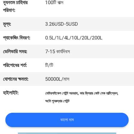
কারখানা
ন্যূনতম চাহিদার
100টি বাক্স
পরিমাণ:
ভ্রমণ
মূল্য:
3.26USD-5USD
মান
প্যাকেজিং বিবরণ:
0.5L/1L/4L/10L/20L/200L
নিয়ন্ত্রণ
ডেলিভারি সময়:
7-15 কার্যদিবস
পরিশোধের শর্ত:
টি/টি
আমাদের
যোগানের ক্ষমতা:
50000L/মাস
সাথে
হাইলাইট:
,
,
মোটরসাইকেল পেইন্ট সরবরাহ
কার ক্লিয়ার কোট লেক মাল্টিস্কেন
যোগাযোগ
অটো পুনরুদ্ধার পেইন্ট
করুন
ভালো দাম