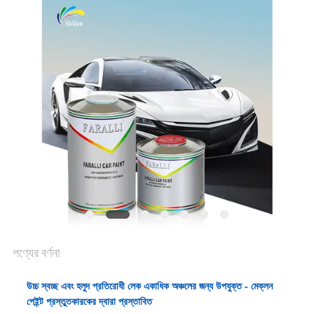
খবর
উদ্ধৃতির
জন্য
আবেদন
সাইট
ম্যাপ
পণ্যের বর্ণনা
গোপনীয়তা
নীতি
উচ্চ স্বচ্ছ এবং হলুদ প্রতিরোধী লেক একাধিক অঞ্চলের জন্য উপযুক্ত - মেক্লন
পেইন্ট প্রস্তুতকারকের দ্বারা প্রস্তাবিত