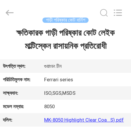
Guangzhou
Meklon
Chemical
Technology
গাড়ী পরিষ্কার কোট বার্নিশ
Co.,
Ltd..
ক্ষতিকারক গাড়ী পরিষ্কার কোট লেইক
বাড়ি
All
Rights
মাল্টিস্কেন রাসায়নিক প্রতিরোধী
Reserved.
পণ্য
উৎপত্তি স্থল:
গুয়াংডং চীন
ভিডিও
পরিচিতিমুলক নাম:
Ferrari series
সাক্ষ্যদান:
ISO,SGS,MSDS
আমাদের
মডেল নম্বার:
8050
সম্পর্কে
দলিল:
MK-8050 Highlight Clear Coa...S).pdf