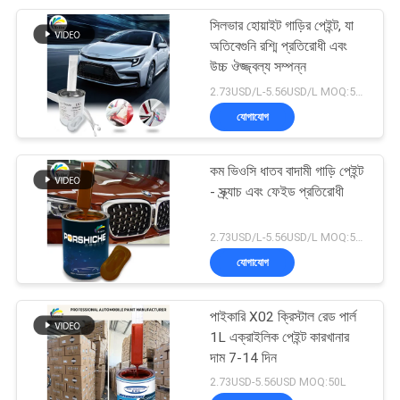
সিলভার হোয়াইট গাড়ির পেইন্ট, যা
17
অতিবেগুনি রশ্মি প্রতিরোধী এবং
উচ্চ ঔজ্জ্বল্য সম্পন্ন
কার পেইন্ট হার্ডেনার
2.73USD/L-5.56USD/L MOQ:50L
যোগাযোগ
কম ভিওসি ধাতব বাদামী গাড়ি পেইন্ট
- স্ক্র্যাচ এবং ফেইড প্রতিরোধী
11
2.73USD/L-5.56USD/L MOQ:50L
যোগাযোগ
কার পেইন্ট থিনার
পাইকারি X02 ক্রিস্টাল রেড পার্ল
1L এক্রাইলিক পেইন্ট কারখানার
দাম 7-14 দিন
2.73USD-5.56USD MOQ:50L