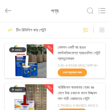
Meklon
Chemical
Technology
পণ্য
Co.,
Ltd..
All
Rights
বাড়ি
Reserved.
569
চীন রিফিনিশ কার পেইন্ট
রিফিনিশ কার পেইন্ট
পণ্য
HOT
মেকলন একটি বহু রঙের
কাস্টমাইজযোগ্য স্বয়ংচালিত পেইন্ট
ভিডিও
প্রস্তুতকারক
2.45~6.92USD MOQ:100টি বাক্স
আমাদের
এখন অনুসন্ধান করুন
117
সম্পর্কে
HOT
অরিজিনাল কারখানার গ্রেড রঙ
কার পেইন্ট বেসকোট
মেলে উচ্চ চকচকে ধাতব উজ্জ্বল
কারখানা
লাল গাড়ী মেরামতের পেইন্ট
ভ্রমণ
2.73USD/L-5.56USD/L MOQ:200 এল