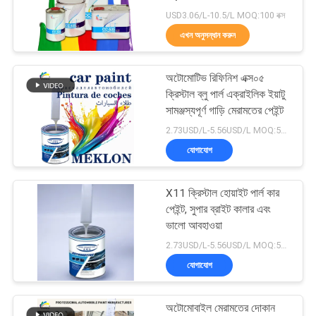
আবেদন
USD3.06/L-10.5/L MOQ:100 বক্স
এখন অনুসন্ধান করুন
সাইট
37
ম্যাপ
অটোমোটিভ রিফিনিশ এক্স০৫
কার পার্ল পেইন্ট
ক্রিস্টাল ব্লু পার্ল এক্রাইলিক ইয়াটু
সামঞ্জস্যপূর্ণ গাড়ি মেরামতের পেইন্ট
গোপনীয়তা
2.73USD/L-5.56USD/L MOQ:50L
নীতি
যোগাযোগ
X11 ক্রিস্টাল হোয়াইট পার্ল কার
22
পেইন্ট, সুপার ব্রাইট কালার এবং
ভালো আবহাওয়া
ধাতব সিলভার কার পেইন্ট
2.73USD/L-5.56USD/L MOQ:50L
যোগাযোগ
অটোমোবাইল মেরামতের দোকান