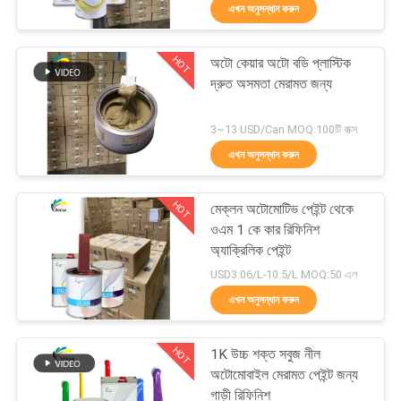
এখন অনুসন্ধান করুন
মান
HOT
অটো কেয়ার অটো বডি প্লাস্টিক
নিয়ন্ত্রণ
105
দ্রুত অসমতা মেরামত জন্য
গাড়ির পেইন্ট টপ কোট
আমাদের
3~13 USD/Can MOQ:100টি বাক্স
এখন অনুসন্ধান করুন
সাথে
যোগাযোগ
HOT
মেক্লন অটোমোটিভ পেইন্ট থেকে
করুন
ওএম 1 কে কার রিফিনিশ
অ্যাক্রিলিক পেইন্ট
12
USD3.06/L-10.5/L MOQ:50 এল
খবর
এখন অনুসন্ধান করুন
অটো পলিস্টার পিট্টি
উদ্ধৃতির
HOT
1K উচ্চ শক্ত সবুজ নীল
জন্য
অটোমোবাইল মেরামত পেইন্ট জন্য
গাড়ী রিফিনিশ