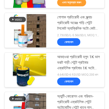
এখন অনুসন্ধান করুন
মান
পোশাক প্রতিরোধী এবং স্ক্র্যাচ
নিয়ন্ত্রণ
105
প্রতিরোধী অরেঞ্জ গাড়ি পেইন্ট
টপকোট অ্যাক্রিলিক অটো কোট
গাড়ির পেইন্ট টপ কোট
অটোমোটিভ মেরামতের জন্য
আমাদের
2.73USD/L-5.56USD/L MOQ:100টি বাক্স
যোগাযোগ
সাথে
যোগাযোগ
আবহাওয়া প্রতিরোধী হলুদ 1K ভাল
করুন
ভরাট গাড়ী পেইন্ট প্রাইমার
এক্রাইলিক প্রাইমার 1K অটো
12
মেরামতের জন্য প্রাইমার পৃষ্ঠ
4.64USD-6.92USD MOQ:200 বক্স
খবর
যোগাযোগ
অটো পলিস্টার পিট্টি
উদ্ধৃতির
অ্যান্টি-কোরোশন এবং পরিধান-
জন্য
প্রতিরোধী এক্রাইলিক পেইন্ট
অটোমোটিভ পেইন্ট ধাতব লাল