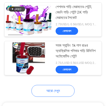
পেশাদার গাড়ি মেরামতের পেইন্ট,
17
বেগুনি গাড়ি পেইন্ট 2K গাড়ি
মেরামতের টপকোট
কার পেইন্ট হার্ডেনার
2.73USD/L-5.56USD/L MOQ:100টি বাক্স
যোগাযোগ
সহজ স্যান্ডিং 1k লাল রঙের
অ্যাক্রিলিক পলিমার গাড়ি রিফিনিশ
অটোমোটিভ পেইন্ট
11
2.73/LUSD-5.56/LUSD MOQ:200L
যোগাযোগ
কার পেইন্ট থিনার
আরো দেখুন