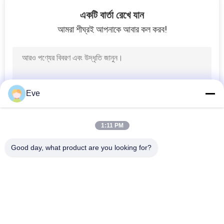
6
একটি বার্তা রেখে যান
আমরা শীঘ্রই আপনাকে আবার কল করব!
অটো পেইন্ট প্রাইমার
Eve
34
1:11 PM
অটো ডিটেইলিং সরবরাহ
Good day, what product are you looking for?
সব
রিফিনিশ কার পেইন্ট
কার পেইন্ট বেসকোট